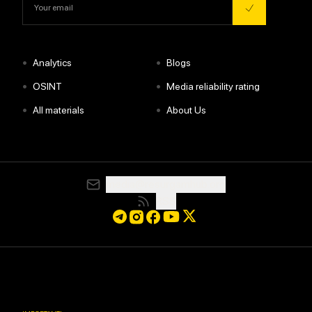
•
•
Analytics
Blogs
•
•
OSINT
Media reliability rating
•
•
All materials
About Us
media@resurgamhub.org
RSS