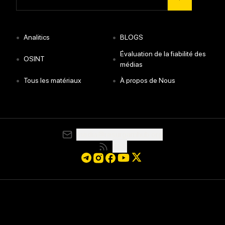
•
•
Analitics
BLOGS
Évaluation de la fiabilité des
•
•
OSINT
médias
•
•
Tous les matériaux
À propos de Nous
media@resurgamhub.org
RSS