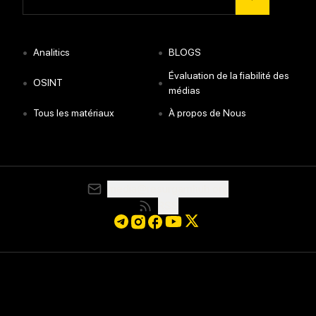
•
•
Analitics
BLOGS
Évaluation de la fiabilité des
•
•
OSINT
médias
•
•
Tous les matériaux
À propos de Nous
media@resurgamhub.org
RSS