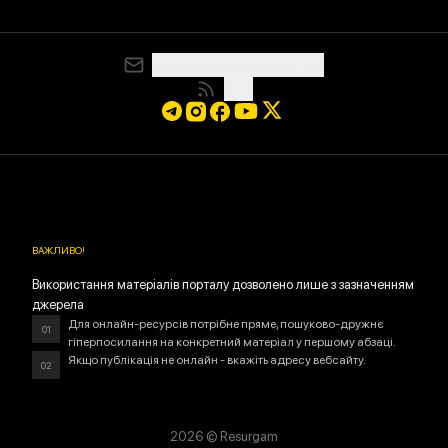
media@resurgamhub.org
RSS
ВАЖЛИВО
!
Використання матеріалів порталу дозволено лише з зазначенням
джерела
Для онлайн-ресурсів потрібне пряме, пошуково-дружнє
01
гіперпосилання на конкретний матеріал у першому абзаці.
Якщо публікація не онлайн - вкажіть адресу вебсайту.
02
2026
© Resurgam