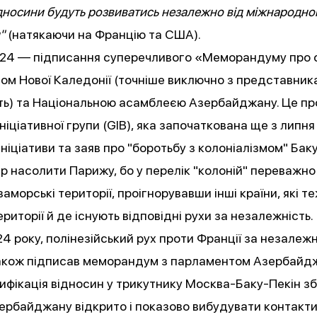
ідносини будуть розвиватись незалежно від міжнародно
"
(натякаючи на Францію та США).
2024 —
підписання
суперечливого «Меморандуму про 
ом Нової Каледонії (точніше виключно з представник
ть) та Національною асамблеєю Азербайджану. Це п
ніціативної групи (GIB), яка започаткована ще з липня
 ініціативи та заяв про "боротьбу з колоніалізмом" Бак
р насолити Парижу, бо у перелік "колоній" переважно
заморські території, проігнорувавши інші країни, які т
ериторії й де існують відповідні рухи за незалежність.
24 року, полінезійський рух проти Франції за незалежні
 також підписав меморандум з парламентом Азербайд
сифікація відносин у трикутнику Москва-Баку-Пекін збі
рбайджану відкрито і показово вибудувати контакти