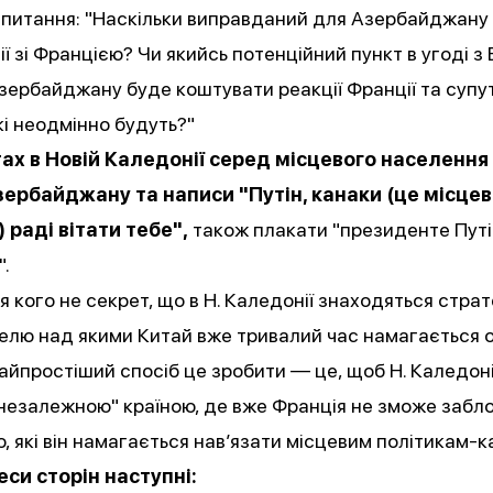
питання: "Наскільки виправданий для Азербайджану 
ї зі Францією? Чи якийсь потенційний пункт в угоді з 
зербайджану буде коштувати реакції Франції та супу
які неодмінно будуть?"
ах в Новій Каледонії серед місцевого населення
ербайджану та написи "Путін, канаки (це місце
 раді вітати тебе",
також плакати "президенте Путін
".
я кого не секрет, що в Н. Каледонії знаходяться страт
келю над якими Китай вже тривалий час намагається 
найпростіший спосіб це зробити — це, щоб Н. Каледон
незалежною" країною, де вже Франція не зможе забл
, які він намагається нав’язати місцевим політикам-к
еси сторін наступні: