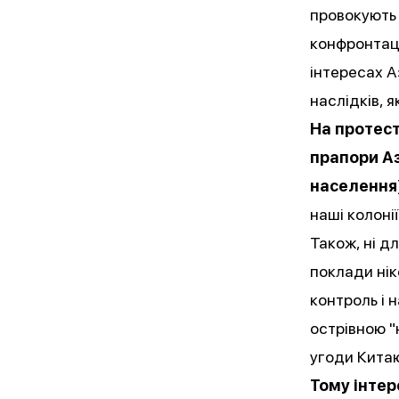
провокують 
конфронтаці
інтересах А
наслідків, 
На протест
прапори Аз
населення)
наші колонії
Також, ні дл
поклади ні
контроль і 
острівною "
угоди Китаю
Тому інтер