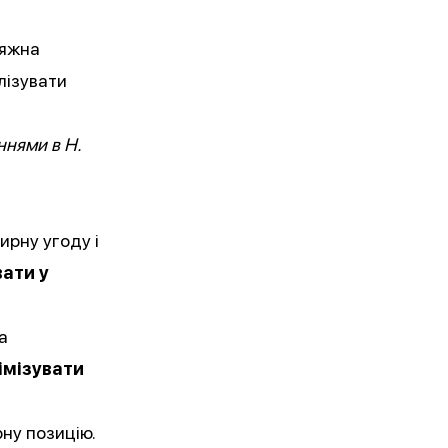
сяжна
лізувати
ннями в Н.
ирну угоду і
вати у
а
імізувати
рну позицію.