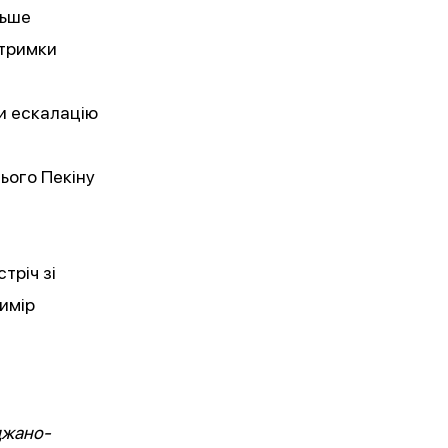
льше
дтримки
и ескалацію
ього Пекіну
тріч зі
имір
джано-