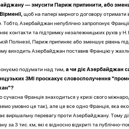
байджану — змусити Париж припинити, або зме
Вірменії,
щоб на папері мирного договору отримати в
. Тобто, Азербайджан непублічно запропонує Франції
няє контакти та підтримку незалежницьких рухів у Н. 
кій Полінезії, Париж припиняє або зменшує рівень пі
Тому виходить Азербайджан поставив Францію у жахл
понуємо подумати над тим,
а чи діє Азербайджан с
анцузьких ЗМІ проскакує словосполучення "пром
жан"?
о сучасна Франція знаходиться у кризі свого міжнар
вемо умовно це так), але це все одно Франція, яка еко
ає вирішальну перевагу проти Азербайджану. Тому ді
у за 3 тис. км, які є відносно відкриті та публічно-по