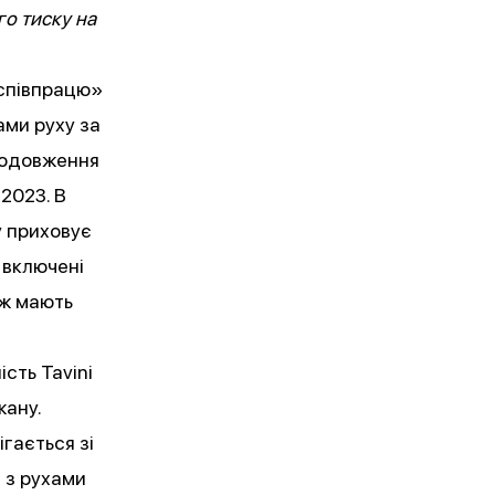
го тиску на
співпрацю»
ами руху за
родовження
 2023. В
у приховує
 включені
еж мають
сть Tavini
жану.
гається зі
 з рухами