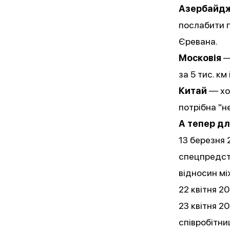
Азербайд
послабити п
Єревана.
Московія
—
за 5 тис. км
Китай
— хоч
потрібна "н
А тепер дл
13 березня 
спецпредста
відносин мі
22 квітня 2
23 квітня 
співробітн