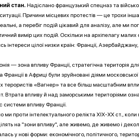
ний стан.
Надіслано французький спецназ та військо
ї ситуації. Причини місцевих протестів — це трохи інша
реальні, а перебіг подій цікавий для аналізу, але ми п
тичний вимір цих подій. Оскільки на архіпелагу малих 
сь інтереси цілої низки країн: Франції, Азербайджану,
нія — зона впливу Франції, стратегічна територія дл
 Франції в Африці були зруйновані діями московської
х терористів «Вагнер» та все більш масштабним впл
т. Втрата впливу й над заморськими територіями озн
с системи впливу Франції.
о ми проти інтелектуального релікта ХІХ-XX ст., коли
ділять на "зони впливу", але живемо, де живемо і деко
лась у нові форми: економічного, політичного, терито