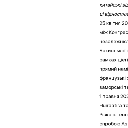
китайські в
ці відносини
25 квітня 
між Конгрес
незалежніс
Бакинської і
рамках цієї
прямий намі
французькі 
заморські т
1 травня 20
Huiraatira
Різка інтен
спробою Азе