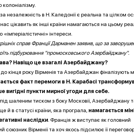
 колоніалізму.
 за незалежність в Н. Каледонії є реальна та цілком о
 нас цікавить як інші країни намагаються на цьому реа
то «імперіалістичні» інтереси.
трішніх справ Франції Дарманен
заявив
, що за заворуше
тоїть підбурювання "промосковського Азербайджану".
ава? Навіщо це взагалі Азербайджану?
що до кінця року Вірменія та Азербайджан фіналізують м
ається факт перемоги в Н. Карабасі трансформу
е вигідні пункти мирної угоди для себе.
 під шаленим тиском з боку Московії, Азербайджану т
ще й в статусі країни, яка програла,
намагається мін
егативні наслідки
. Франція ж виступає як головний
й союзник Вірменії та хоч якось підсилює її перегово