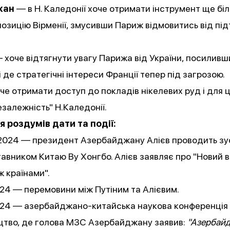
жан
— в Н. Каледонії хоче отримати інструмент ще бі
озицію Вірменії, змусивши Париж відмовитись від пі
 хоче відтягнути увагу Парижа від України, посиливш
 і де стратегічні інтереси Франції тепер під загрозою.
е отримати доступ до покладів нікелевих руд і для ц
езалежність" Н.Каледонії.
я роздумів дати та події:
2024 — президент Азербайджану Алієв проводить зус
вником Китаю Ву Хонгбо. Алієв заявляє про "Новий в
ж країнами".
024 —
перемовини
між Путіним та Алієвим.
2024 — азербайджано-китайська наукова конференція
ицтво, де голова МЗС Азербайджану
заявив
:
"Азербай