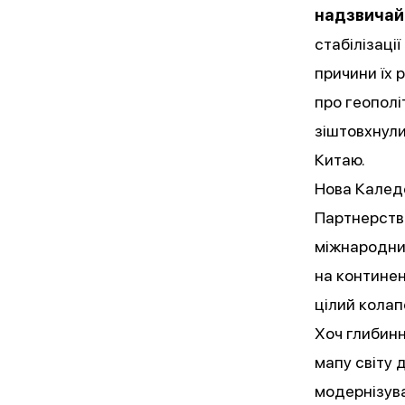
надзвичай
стабілізаці
причини їх 
про геополі
зіштовхнули
Китаю.
Нова Каледо
Партнерства
міжнародни
на континен
цілий колап
Хоч глибинн
мапу світу 
модернізува