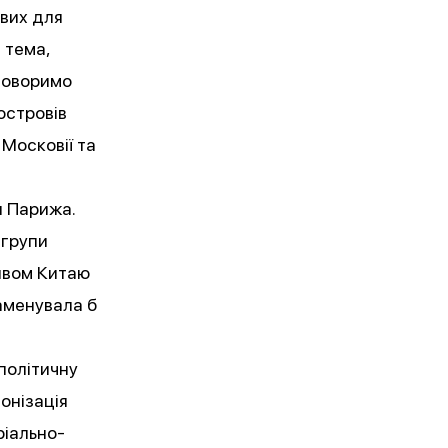
вих для
 тема,
оговоримо
островів
 Московії та
я Парижа.
 групи
ивом Китаю
аменувала б
 політичну
лонізація
ріально-