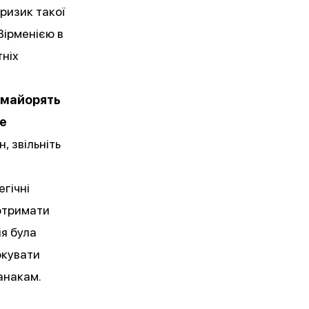
ризик такої
Вірменією в
тніх
 майорять
ве
, звільніть
егічні
отримати
ія була
окувати
анакам.