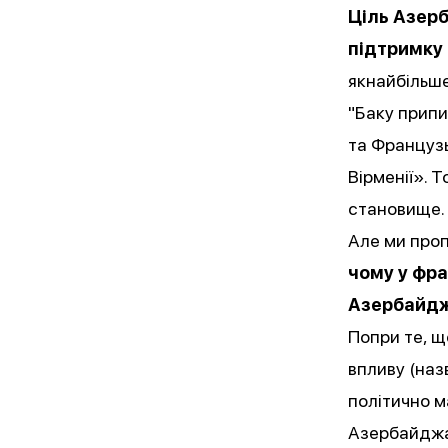
Ціль Азер
підтримку 
якнайбільше
"Баку припи
та Французь
Вірменії». 
становище.
Але ми про
чому у фр
Азербайд
Попри те, щ
впливу (наз
політично м
Азербайджан