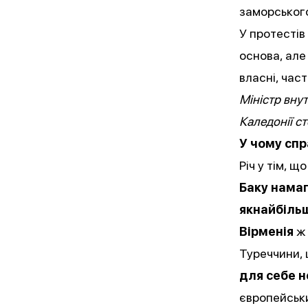
заморського
У протестів
основа, але
власні, час
Міністр вну
Каледонії с
У чому спр
Річ у тім, 
Баку намаг
якнайбільш
Вірменія
ж
Туреччини, 
для себе н
європейськи