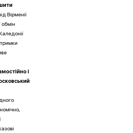
ншити
ід Вірменії
 обмін
Каледонії
дтримки
иве
амостійно і
осковський
одного
номічно,
ї
казові