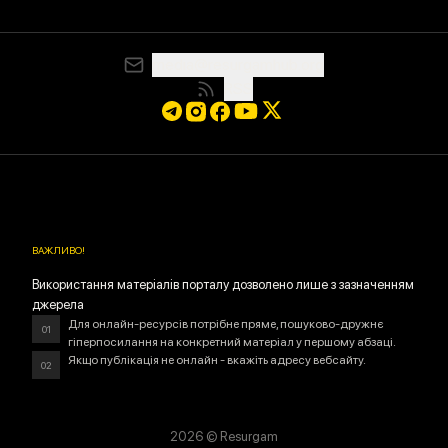
media@resurgamhub.org
RSS
ВАЖЛИВО
!
Використання матеріалів порталу дозволено лише з зазначенням
джерела
Для онлайн-ресурсів потрібне пряме, пошуково-дружнє
01
гіперпосилання на конкретний матеріал у першому абзаці.
Якщо публікація не онлайн - вкажіть адресу вебсайту.
02
2026
© Resurgam