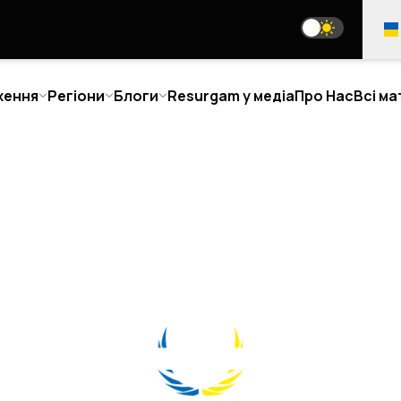
ження
Регіони
Блоги
Resurgam у медіа
Про Нас
Всі ма
АТТІ
ПОГЛЯД ЗАСНОВНИКА
РО НАС
МИ У СОЦМЕРЕЖАХ
О МИ
АША КОМАНДА
media@resurgamhub.org
ОЛОДШІ АНАЛІТИКИ
ПРАВИЛА ВИКОРИСТАННЯ МАТЕРІАЛІВ С
ІВПРАЦІ
ТАТИ АВТОРОМ
ОЄДНАТИСЬ ДО
РОЗСИЛКА НОВИН
ОМАНДИ
ОНТАКТИ