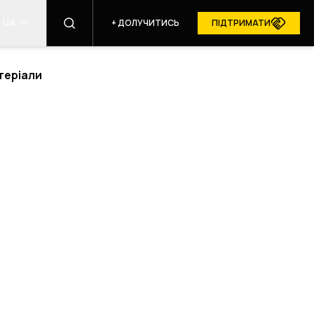
UA
+
ДОЛУЧИТИСЬ
ПІДТРИМАТИ
теріали
ЗНАЙТИ
БЛОГИ
RESURGAM У МЕДІА
АЙТУ