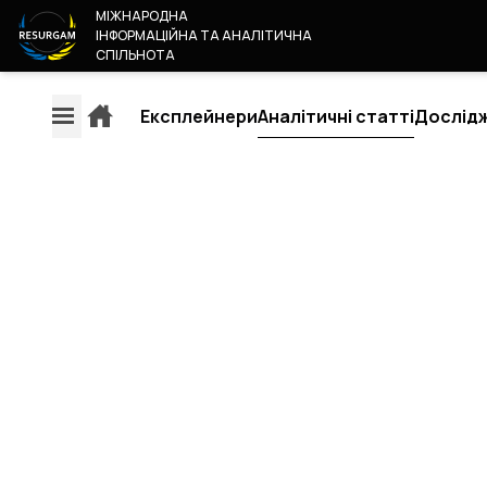
МІЖНАРОДНА
ІНФОРМАЦІЙНА ТА АНАЛІТИЧНА
СПІЛЬНОТА
Експлейнери
Аналітичні статті
Дослід
ЕКСПЛЕЙНЕРИ
АНАЛІТИЧНІ СТ
РЕГІОНИ
ДОСЛІДЖЕННЯ
П
ЄВРОПА
КОНТЕНТ МОНІТОРИНГ
ХТ
АМЕРИКА
ЄВРОПЕЙСЬКИХ ЗМІ
Н
РОСІЯ & БІЛОРУСЬ
М
РЕЙТИНГ НАДІЙНОСТІ
БЛИЗЬКИЙ СХІД &
СП
АВТОРІВ
АФРИКА
С
РЕЙТИНГ НАДІЙНОСТІ ЗМІ
АЗІЯ & ТИХООКЕАНСЬКИЙ
Д
МЕТОДОЛОГІЯ ОЦІНКИ
РЕГІОН
К
OSINT-ДОСЛІДЖЕННЯ
К