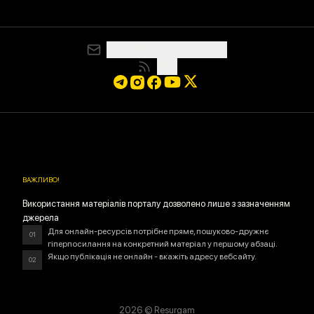
media@resurgamhub.org
RSS
ВАЖЛИВО
!
Використання матеріалів порталу дозволено лише з зазначенням
джерела
Для онлайн-ресурсів потрібне пряме, пошуково-дружнє
01
гіперпосилання на конкретний матеріал у першому абзаці.
Якщо публікація не онлайн - вкажіть адресу вебсайту.
02
2026
© Resurgam