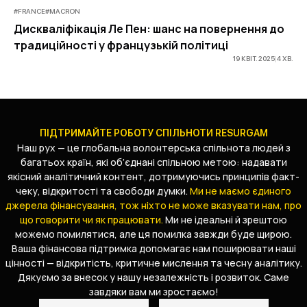
#
FRANCE
#
MACRON
Дискваліфікація Ле Пен: шанс на повернення до
традиційності у французькій політиці
19 КВІТ. 2025
|
4
ХВ
.
ПІДТРИМАЙТЕ РОБОТУ СПІЛЬНОТИ RESURGAM
Наш рух — це глобальна волонтерська спільнота людей з
багатьох країн, які об’єднані спільною метою: надавати
якісний аналітичний контент, дотримуючись принципів факт-
чеку, відкритості та свободи думки.
Ми не маємо єдиного
джерела фінансування, тож ніхто не може вказувати нам, про
що говорити чи як працювати.
Ми не ідеальні й зрештою
можемо помилятися, але ця помилка завжди буде щирою.
Ваша фінансова підтримка допомагає нам поширювати наші
цінності — відкритість, критичне мислення та чесну аналітику.
Дякуємо за внесок у нашу незалежність і розвиток. Саме
завдяки вам ми зростаємо!