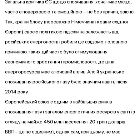
Загальна критика ЄС щодо споживання, хоча і має місце,
часто є поверховою та емоційною – не без причин, звісно.
Так, країни блоку (переважно Німеччина і країни східної
Європи) своєю політикою підсіли на залежність від
російських енергоносіїв і робили це свідомо, головною
причиною таких дій часто було стимулювання
економічного зростання і промисловості, де ціна
енергоресурсів має ключовий вплив. Але й українське
споживання російського газу було значним навіть після
2014 року.
Європейський союз є одним з найбільших ринків
споживання газу і загалом енергетичних ресурсів у світі (з
огляду на майже 450 млн населення і 20 трлн доларів
ВВП – це не є дивним), однак сам, при цьому, не має