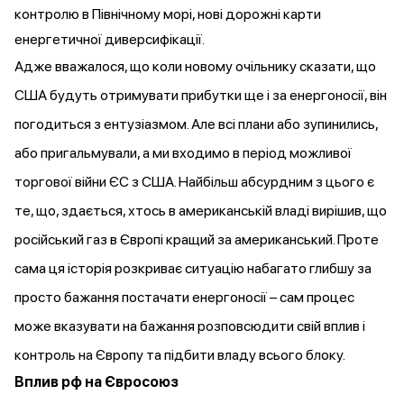
контролю в Північному морі, нові дорожні карти
енергетичної диверсифікації.
Адже вважалося, що коли новому очільнику сказати, що
США будуть отримувати прибутки ще і за енергоносії, він
погодиться з ентузіазмом. Але всі плани або зупинились,
або пригальмували, а ми входимо в період можливої
торгової війни ЄС з США. Найбільш абсурдним з цього є
те, що, здається, хтось в американській владі вирішив, що
російський газ в Європі кращий за американський. Проте
сама ця історія розкриває ситуацію набагато глибшу за
просто бажання постачати енергоносії – сам процес
може вказувати на бажання розповсюдити свій вплив і
контроль на Європу та підбити владу всього блоку.
Вплив рф на Євросоюз