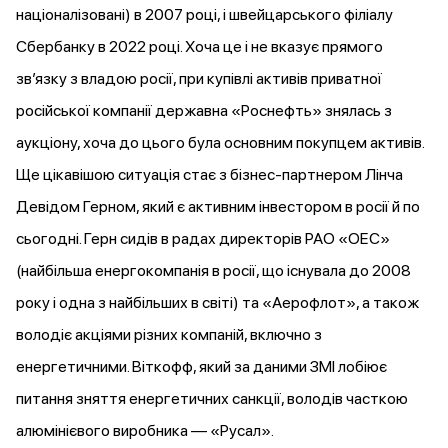
націоналізовані) в 2007 році, і швейцарського філіалу
Сбербанку в 2022 році. Хоча це і не вказує прямого
звʼязку з владою росії, при купівлі активів приватної
російської компанії державна «Роснефть» знялась з
аукціону, хоча до цього була основним покупцем активів.
Ще цікавішою ситуація стає з бізнес-партнером Лінча
Девідом Герном, який є активним інвестором в росії й по
сьогодні. Герн сидів в радах директорів РАО «ОЕС»
(найбільша енергокомпанія в росії, що існувала до 2008
року і одна з найбільших в світі) та «Аерофлот», а також
володіє акціями різних компаній, включно з
енергетичними. Віткофф, який за даними ЗМІ лобіює
питання зняття енергетичних санкції, володів часткою
алюмінієвого виробника — «Русал».