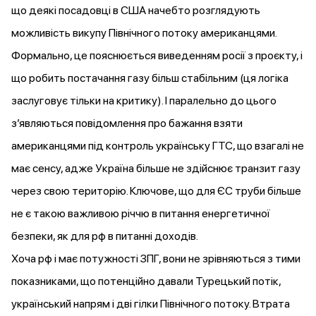
що деякі посадовці в США начебто розглядують
можливість викупу Північного потоку американцями.
Формально, це пояснюється виведенням росії з проєкту, і
що робить постачання газу більш стабільним (ця логіка
заслуговує тільки на критику). І паралельно до цього
зʼявляються повідомлення про бажання взяти
американцями під контроль українську ГТС, що взагалі не
має сенсу, адже Україна більше не здійснює транзит газу
через свою територію. Ключове, що для ЄС труби більше
не є такою важливою річчю в питання енергетичної
безпеки, як для рф в питанні доходів.
Хоча рф і має потужності ЗПГ, вони не зрівняються з тими
показниками, що потенційно давали Турецький потік,
український напрям і дві гілки Північного потоку. Втрата