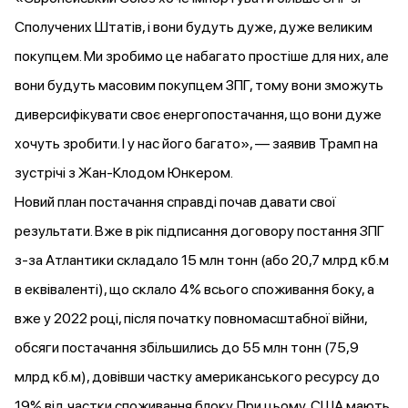
Сполучених Штатів, і вони будуть дуже, дуже великим
покупцем. Ми зробимо це набагато простіше для них, але
вони будуть масовим покупцем ЗПГ, тому вони зможуть
диверсифікувати своє енергопостачання, що вони дуже
хочуть зробити. І у нас його багато», — заявив Трамп на
зустрічі з Жан-Клодом Юнкером.
Новий план постачання справді почав давати свої
результати. Вже в рік підписання договору постання ЗПГ
з-за Атлантики складало 15 млн тонн (або 20,7 млрд кб.м
в еквіваленті), що склало 4% всього споживання боку, а
вже у 2022 році, після початку повномасштабної війни,
обсяги постачання збільшились до 55 млн тонн (75,9
млрд кб.м), довівши частку американського ресурсу до
19% від частки споживання блоку. При цьому, США мають