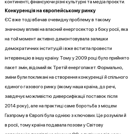
континенті, фінансуючи різні культурні та медіа проєкти.
Конкуренція на європейському ринку
ЄС вже тоді вбачав очевидну проблему в такому
значному впливі на власний енергосектор з боку росії, яка
на той момент активно демонтовувала залишки
демократичних інституцій і вже встигла провести
інтервенцію в іншу країну. Тому у 2009 році було прийнято
пакет змін, відомий як Третій енергопакет. Формально,
зміни були покликані на створення конкуренції й спільного
єдиного газового ринку (якому наша країна, до речі,
завдячує можливістю диверсифікації поставок після
2014 року), але на практиці саме боротьба з місцем
Газпрому в Європі була однією з ключових. Це розуміли й
в росії, тому країна подавала позови у Світову