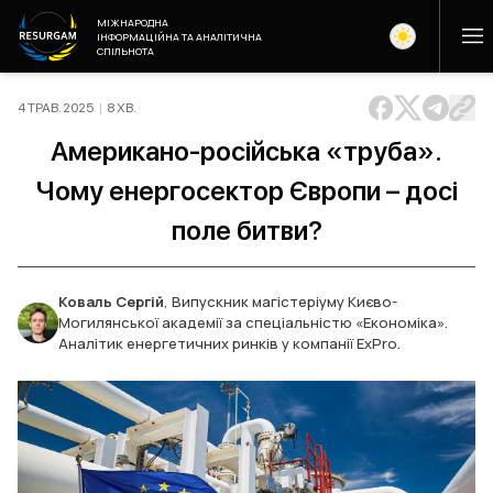
МІЖНАРОДНА
ІНФОРМАЦІЙНА ТА АНАЛІТИЧНА
СПІЛЬНОТА
4 ТРАВ. 2025
|
8
ХВ
.
Американо-російська «труба».
Чому енергосектор Європи – досі
поле битви?
Коваль Сергій
,
Випускник магістеріуму Києво-
Могилянської академії за спеціальністю «Економіка».
Аналітик енергетичних ринків у компанії ExPro.