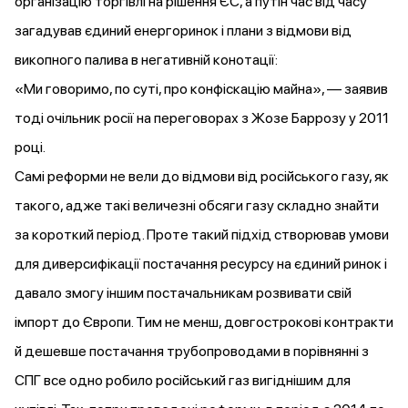
організацію торгівлі на рішення ЄС, а путін час від часу
загадував єдиний енергоринок і плани з відмови від
викопного палива в негативній конотації:
«Ми говоримо, по суті, про конфіскацію майна», — заявив
тоді очільник росії на переговорах з Жозе Баррозу у 2011
році.
Самі реформи не вели до відмови від російського газу, як
такого, адже такі величезні обсяги газу складно знайти
за короткий період. Проте такий підхід створював умови
для диверсифікації постачання ресурсу на єдиний ринок і
давало змогу іншим постачальникам розвивати свій
імпорт до Європи. Тим не менш, довгострокові контракти
й дешевше постачання трубопроводами в порівнянні з
СПГ все одно робило російський газ вигіднішим для