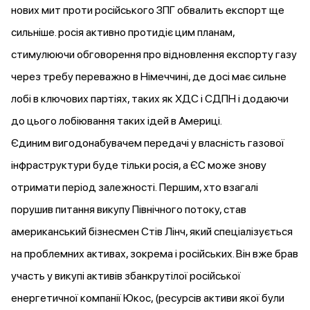
нових мит проти російського ЗПГ обвалить експорт ще
сильніше. росія активно протидіє цим планам,
стимулюючи обговорення про відновлення експорту газу
через требу переважно в Німеччині, де досі має сильне
лобі в ключових партіях, таких як ХДС і СДПН і додаючи
до цього лобіювання таких ідей в Америці.
Єдиним вигодонабувачем передачі у власність газової
інфраструктури буде тільки росія, а ЄС може знову
отримати період залежності. Першим, хто взагалі
порушив питання викупу Північного потоку, став
американський бізнесмен Стів Лінч, який спеціалізується
на проблемних активах, зокрема і російських. Він вже брав
участь у викупі активів збанкрутілої російської
енергетичної компанії Юкос, (ресурсів активи якої були