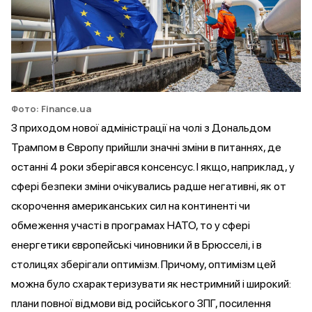
Фото: Finance.ua
З приходом нової адміністрації на чолі з Дональдом
Трампом в Європу прийшли значні зміни в питаннях, де
останні 4 роки зберігався консенсус. І якщо, наприклад, у
сфері безпеки зміни очікувались радше негативні, як от
скорочення американських сил на континенті чи
обмеження участі в програмах НАТО, то у сфері
енергетики європейські чиновники й в Брюсселі, і в
столицях зберігали оптимізм. Причому, оптимізм цей
можна було схарактеризувати як нестримний і широкий:
плани повної відмови від російського ЗПГ, посилення