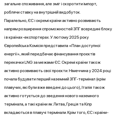
загальне споживання, але зміг і скоротити імпорт,
роблячи ставку на внутрішній видобуток.
Паралельно, ЄС і окремі країни активно розвивають
напрям розширення спроможностей ЗПГ всередині блоку
і в країнах-експортерах. У лютому 2025 року
Європейська Комісія представила «План доступної
енергії», який передбачає фінансування проєктів
перекачки LNG за межами ЄС. Окремі країни також
активно розвивають свої проєкти: Німеччина у 2024 році
почала будувати перший наземний ЗПГ-термінал (крім
плавучих, які були вже введені до цього), Італія також
активно готується до зведення нового наземного
термінала, а такі країни як Литва, Греція та Кіпр
вкладаються в плавучі термінали. Крім того, ЄС і країни-