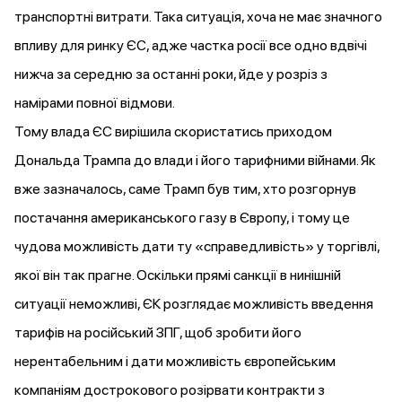
транспортні витрати. Така ситуація, хоча не має значного
впливу для ринку ЄС, адже частка росії все одно вдвічі
нижча за середню за останні роки, йде у розріз з
намірами повної відмови.
Тому влада ЄС вирішила скористатись приходом
Дональда Трампа до влади і його тарифними війнами. Як
вже зазначалось, саме Трамп був тим, хто розгорнув
постачання американського газу в Європу, і тому це
чудова можливість дати ту «справедливість» у торгівлі,
якої він так прагне. Оскільки прямі санкції в нинішній
ситуації неможливі, ЄК розглядає можливість введення
тарифів на російський ЗПГ, щоб зробити його
нерентабельним і дати можливість європейським
компаніям дострокового розірвати контракти з