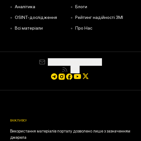
•
•
Аналітика
Блоги
•
•
OSINT-дослідження
Рейтинг надійності ЗМІ
•
•
Всі матеріали
Про Нас
media@resurgamhub.org
RSS
ВАЖЛИВО
!
Використання матеріалів порталу дозволено лише з зазначенням
джерела