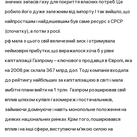
значних запасів газу для покриття власних потреб. Це
робило його дуже залежним від імпорту. І так вийшло, що
найпростішим і найдешевшим був саме ресурс з СРСР
(спочатку), а потім з росії.
рф мала з цього свій величезний зиск і отримувала
неймовірні прибутки, що виражалося хоча б у рівні
капіталізації Газпрому – ключового продавця в Європі, яка
на 2008 рік склала 367 млрд дол. Тоді компанія входила
до рейтингу найбільших за капіталізацією в світі і мала
амбітні плани вийти на 1 трлн. Газпром розширював свій
вплив шляхом купівлі газомереж і постачальників,
займаючи домінуюче і навіть монопольне положення на
деяких національних ринках. Крім того, поширювався
вплив і на інші сфери, виступаючи мʼякою силою на