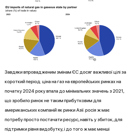
Завдяки впровадженим змінам ЄС досяг важливої цілі за
короткий період: ціна на газ на європейських ринках на
початку 2024 року впала до мінімальних значень з 2021,
що зробило ринок не таким прибутковим для
американських компаній як ринки Азії. росія ж має
потребу просто постачати ресурс, навіть у збиток, для
підтримки рівня видобутку, і до того ж має менші