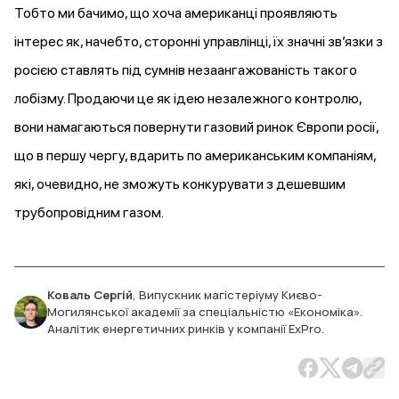
Тобто ми бачимо, що хоча американці проявляють
інтерес як, начебто, сторонні управлінці, їх значні звʼязки з
росією ставлять під сумнів незаангажованість такого
лобізму. Продаючи це як ідею незалежного контролю,
вони намагаються повернути газовий ринок Європи росії,
що в першу чергу, вдарить по американським компаніям,
які, очевидно, не зможуть конкурувати з дешевшим
трубопровідним газом.
Коваль Сергій
,
Випускник магістеріуму Києво-
Могилянської академії за спеціальністю «Економіка».
Аналітик енергетичних ринків у компанії ExPro.