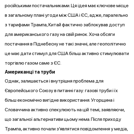
російськими постачальниками. Ця ідея має ключове місце
в загальному плані угоди між США і ЄС, адже, паралельно
з тарифами Трампа, Китай фактично заблокував доступ
для американського газу на свій ринок. Хоча обсяги
постачання в Піднебесну не такі значні, але геополітично
це має дати стимул для США більш активно стимулювати
торгівлю газом саме з ЄС.
Американці та труби
Однак, залишається і внутрішня проблема для
Європейського Союзу в питанні газу: газові труби і їх
більш економічно вигідне використання. Угорщина і
Словаччина активно спекулюють на цій темі, заявляючи,
що загальної альтернативи цьому нема. Після приходу
Трампа, активно почали зʼявлятися повідомлення у медіа,