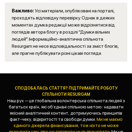
Важливо:
Усі матеріали, опубліковані на порталі,
проходять відповідну перевірку. Однак в деяких
моментах думка редакції може відрізнятися від
поглядів автора блогу в розділі "Думки вільних
людей". Інформаційно-аналітична спільнота
Resurgam не несе відповідальності за зміст блогів,
але прагне публікувати різні цікаві погляди.
СПОДОБАЛАСЬ СТАТТЯ? ПІДТРИМАЙТЕ РОБОТУ
СПІЛЬНОТИ RESURGAM
Наш рух — це глобальна волонтерська спільнота людей з
багатьох країн, які об’єднані спільною метою: надавати
якісний аналітичний контент, дотримуючись принципів
факт-чеку, відкритості та свободи думки.
Ми не маємо
єдиного джерела фінансування, тож ніхто не може
вказувати нам, про що говорити чи як працювати.
Ми не