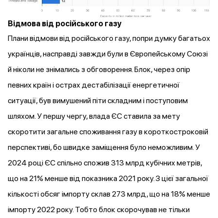
Відмова від російського газу
Плани відмови від російського газу, попри думку багатьох
українців, насправді завжди були в Європейському Союзі
й ніколи не знімались з обговорення. Блок, через опір
певних країн і острах дестабілізації енергетичної
ситуації, був вимушений піти складним і поступовим
шляхом. У першу чергу, влада ЄС ставила за мету
скоротити загальне споживання газу в короткостроковій
перспективі, бо швидке заміщення було неможливим. У
2024 році ЄС спільно спожив 313 млрд кубічних метрів,
що на 21% менше від показника 2021 року. З цієї загальної
кількості обсяг імпорту склав 273 млрд, що на 18% менше
імпорту 2022 року. Тобто блок скорочував не тільки