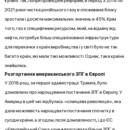
купівлі. Так, попри проведені реформи, в період з 2014 по
2021 роки частка російського газу в споживанні блоку
зростала і досягла максимальних значень в 45%. Крім
того, газ є специфічним ресурсом, який, на відміну від
нафти, потребує більш спеціалізованої інфраструктури
для перекачки з країн виробництва і у світі було не так
багато країн, які мали такі можливості. Однак, така країна
знайшлась.
Розгортання американського ЗПГ в Європі
У 2018 році, за першої адміністрації Трампа, було
домовлено про нарощування постачання ЗПГ в Європу. У
Америці в цей час відбулась «сланцева революція», яка
дала можливість нарощувати постачання спочатку в
сусідні країни, а згодом, після домовленості, і до ЄС.
«Європейський Союз хоче імпортувати більше ЗПГ зі