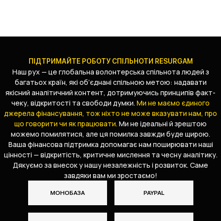
ПІДТРИМАЙТЕ РОБОТУ СПІЛЬНОТИ RESURGAM
Наш рух — це глобальна волонтерська спільнота людей з
багатьох країн, які об’єднані спільною метою: надавати
якісний аналітичний контент, дотримуючись принципів факт-
чеку, відкритості та свободи думки.
Ми не маємо єдиного
джерела фінансування, тож ніхто не може вказувати нам, про
що говорити чи як працювати.
Ми не ідеальні й зрештою
можемо помилятися, але ця помилка завжди буде щирою.
Ваша фінансова підтримка допомагає нам поширювати наші
цінності — відкритість, критичне мислення та чесну аналітику.
Дякуємо за внесок у нашу незалежність і розвиток. Саме
завдяки вам ми зростаємо!
МОНОБАЗА
PAYPAL