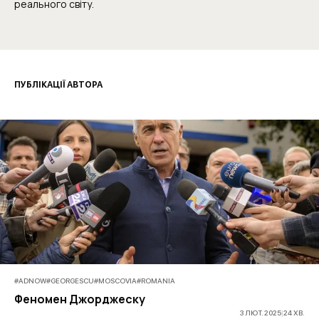
реального світу.
ПУБЛІКАЦІЇ АВТОРА
#
ADNOW
#
GEORGESCU
#
MOSCOVIA
#
ROMANIA
Феномен Джорджеску
3 ЛЮТ. 2025
|
24
ХВ
.