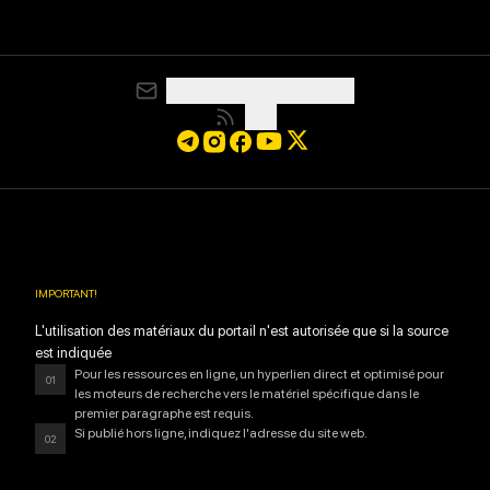
media@resurgamhub.org
RSS
IMPORTANT
!
L'utilisation des matériaux du portail n'est autorisée que si la source
est indiquée
Pour les ressources en ligne, un hyperlien direct et optimisé pour
01
les moteurs de recherche vers le matériel spécifique dans le
premier paragraphe est requis.
Si publié hors ligne, indiquez l'adresse du site web.
02