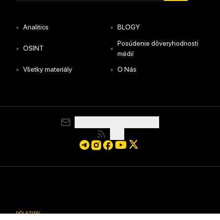
•
•
Analitics
BLOGY
Posúdenie dôveryhodnosti
•
•
OSINT
médií
•
•
Všetky materiály
O Nás
media@resurgamhub.org
RSS
DÔLEŽITÉ
!