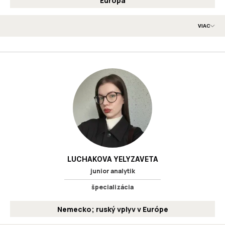
Európa
VIAC
Analytické zameranie: komplexná expertíza v oblasti európskych
záležitostí. Oblasti záujmu: bezpečnostná politika Nemecka a
Európskej únie.
Vzdelanie
:
Kyjevský polytechnický inštitút Igora
BA
Sikorského
Kyiv School of Economics
MA
Ukrajinčina
Angličtina
Jazyky
:
LUCHAKOVA YELYZAVETA
junior analytik
špecializácia
Nemecko; ruský vplyv v Európe