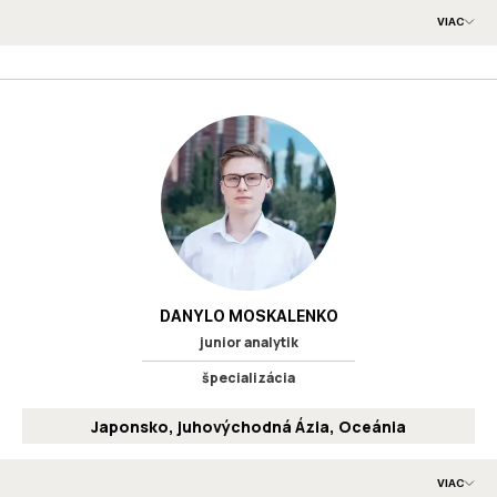
VIAC
Účastníčka programu Derzhavotvorets, Jesennej školy politických
vied organizovanej Mariupoľskou štátnou univerzitou a Univerzitou
v Tartu a seminára Politická teória a ideológie v Kyjeve,
organizovaného D66, Capacity for Democracy a IFLRY. Absolvovala
stáž na Generálnom konzuláte Ukrajiny v Hamburgu. Špecializuje
sa na nemeckú politiku, ruskú mäkkú a tvrdú moc v Európe a ruský
imperializmus na Ukrajine.
Vzdelanie
:
Mariupoľská štátna univerzita
BA
Mariupoľská štátna univerzita
MA
Ukrajinčina
Nemčina
Angličtina
Jazyky
:
DANYLO MOSKALENKO
junior analytik
špecializácia
Japonsko, juhovýchodná Ázia, Oceánia
VIAC