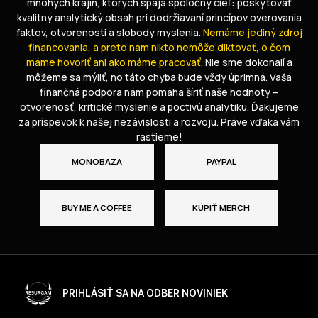
konfliktov a OSINT analytiku. Mám skúsenosti s analytickými a
mnohých krajín, ktorých spája spoločný cieľ: poskytovať
výskumnými projektmi, vrátane pôsobenia v ADASTRA, Scruples
kvalitný analytický obsah pri dodržiavaní princípov overovania
Research, spolupráce s Organizáciou Spojených národov na
faktov, otvorenosti a slobody myslenia.
Nemáme jediný zdroj
Ukrajine a stáže na Veľvyslanectve Japonska na Ukrajine.
financovania, a preto nám nikto nemôže diktovať, o čom
Vzdelanie
:
máme hovoriť ani ako máme pracovať.
Nie sme dokonalí a
môžeme sa mýliť, no táto chyba bude vždy úprimná. Vaša
International University of Japan
MA
Ukrajinská katolícka univerzita
BA
finančná podpora nám pomáha šíriť naše hodnoty –
otvorenosť, kritické myslenie a poctivú analytiku. Ďakujeme
Ukrajinčina
Angličtina
Japončina
Jazyky
:
za príspevok k našej nezávislosti a rozvoju. Práve vďaka vám
rastieme!
MONOBAZA
PAYPAL
BUY ME A COFFEE
KÚPIŤ MERCH
PRIHLÁSIŤ SA NA ODBER NOVINIEK