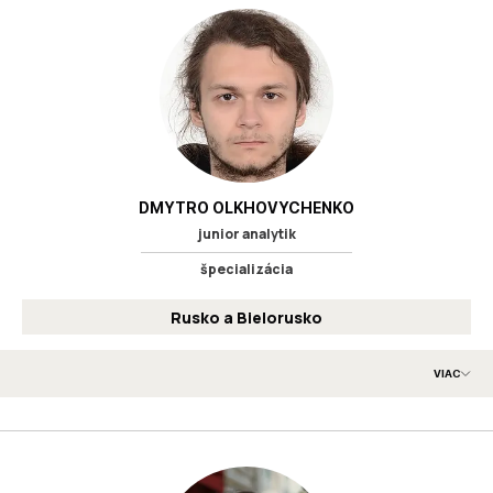
skúsenosti s prípravou analytických publikácií, účasťou na
medzinárodných vzdelávacích programoch a medziuniverzitných
projektoch. Okrem analytickej práce sa venujem grafickému
dizajnu a vizuálnej komunikácii.
Ukrajinčina
Angličtina
Srbčina (A2)
Jazyky
:
Macedónčina (A2)
DMYTRO OLKHOVYCHENKO
junior analytik
špecializácia
Rusko a Bielorusko
VIAC
Špecializujem sa na autoritárske politické režimy, s osobitným
zameraním na súčasný ruský politický režim. Vykonával som
akademický výskum lobingu ako politickej inštitúcie v
postsovietskych krajinách Európy a venoval som sa aj problematike
transformácie politických režimov. V súčasnosti analyzujem