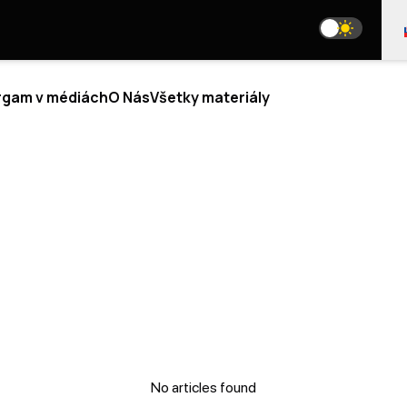
rgam v médiách
O Nás
Všetky materiály
LYTIKA
BLOGY
NÁS
SME NA SOCIÁLNYCH SIEŤACH
 SME
TÍM
media@resurgamhub.org
OR ANALYTICI
PODMIENKY POUŽÍVANIA MATERIÁLOV STRÁNKY
LUPRÁCE
ŇTE SA AUTOROM
AJ SA K TÍMU
SPRAVODAJ
TAKTY
No articles found