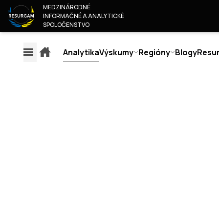
MEDZINÁRODNÉ
INFORMAČNÉ A ANALYTICKÉ
SPOLOČENSTVO
Analytika
Výskumy
Regióny
Blogy
Resu
EXPLAINERS
ANA
REGIÓNY
VÝSKUMY
O 
EURÓPA
MONITOROVANIE OBSAHU
KTO
AMERIKA
EURÓPSKYCH MÉDIÍ
NÁŠ 
RUSKO & BIELORUSKO
JUNI
CALIFICACIÓN DE
BLÍZKY VÝCHOD & AFRIKA
SPO
CONFIABILIDAD DEL AUTOR
ÁZIA A TICHOMORIE
STA
CLASIFICACIÓN DE
PRID
CONFIABILIDAD DE LOS
KON
MEDIOS
METODOLOGÍA DE