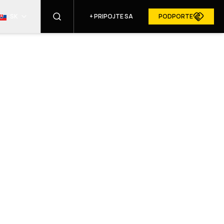
SK
+
PRIPOJTE SA
PODPORTE
NÁJSŤ
RESURGAM V MÉDIÁCH
PRIHLÁSIŤ