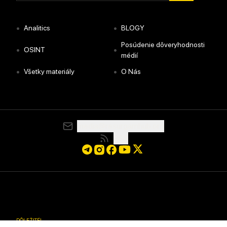
•
•
Analitics
BLOGY
Posúdenie dôveryhodnosti
•
•
OSINT
médií
•
•
Všetky materiály
O Nás
media@resurgamhub.org
RSS
DÔLEŽITÉ
!