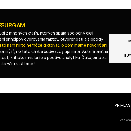
RESURGAM
dí z mnohých krajín, ktorých spája spoločný cieľ:
aní princípov overovania faktov, otvorenosti a slobody
M
reto nám nikto nemôže diktovať, o čom máme hovoriť ani
a mýliť, no táto chyba bude vždy úprimná. Vaša finančná
BUY
sť, kritické myslenie a poctivú analytiku. Ďakujeme za
ďaka vám rastieme!
PRIHLÁS