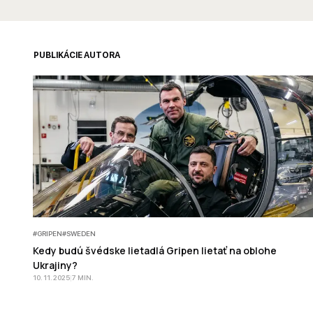
EVALUACIÓN
OSINT
PUBLIKÁCIE AUTORA
#
GRIPEN
#
SWEDEN
Kedy budú švédske lietadlá Gripen lietať na oblohe
Ukrajiny?
10. 11. 2025
|
7
MIN
.