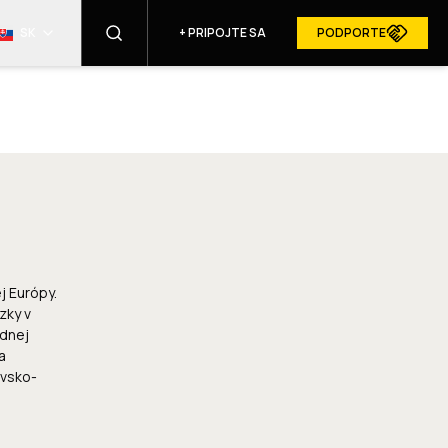
SK
+
PRIPOJTE SA
PODPORTE
NÁJSŤ
RESURGAM V MÉDIÁCH
j Európy.
zky v
odnej
a
evsko-
PRIHLÁSIŤ