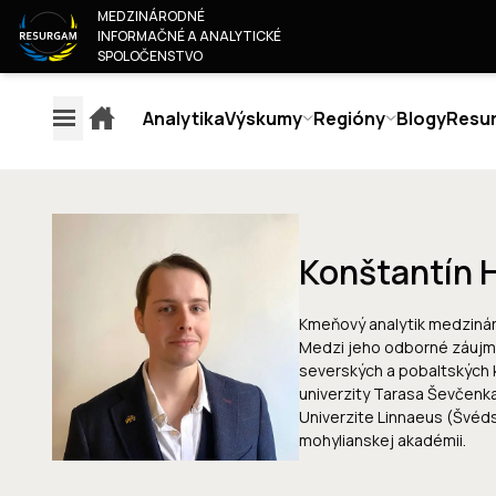
MEDZINÁRODNÉ
INFORMAČNÉ A ANALYTICKÉ
SPOLOČENSTVO
Analytika
Výskumy
Regióny
Blogy
Resu
EXPLAINERS
ANA
Konštantín 
REGIÓNY
VÝSKUMY
O 
Kmeňový analytik medzinár
EURÓPA
MONITOROVANIE OBSAHU
KTO
Medzi jeho odborné záujmy
AMERIKA
EURÓPSKYCH MÉDIÍ
NÁŠ 
severských a pobaltských kr
RUSKO & BIELORUSKO
JUNI
CALIFICACIÓN DE
univerzity Tarasa Ševčenka,
BLÍZKY VÝCHOD & AFRIKA
SPO
CONFIABILIDAD DEL AUTOR
Univerzite Linnaeus (Švéds
ÁZIA A TICHOMORIE
STA
CLASIFICACIÓN DE
mohylianskej akadémii.
PRID
CONFIABILIDAD DE LOS
KON
MEDIOS
METODOLOGÍA DE