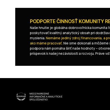
PODPORTE ČINNOSŤ KOMUNITY 
Naše hnutie je globálna dobrovoľnícka komunita ľu
poskytovať kvalitný analytický obsah pri dodržiav
myslenia.
Nemáme jediný zdroj financovania, a p
ako máme pracovať.
Nie sme dokonalí a môžeme s
podpora nám pomáha šíriť naše hodnoty – otvoreno
príspevok k našej nezávislosti a rozvoju. Práve v
MEDZINÁRODNÉ
INFORMAČNÉ A ANALYTICKÉ
SPOLOČENSTVO