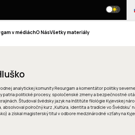
rgam v médiách
O Nás
Všetky materiály
LYTIKA
BLOGY
Hluško
NÁS
SME NA SOCIÁLNYCH SIEŤACH
odnej analytickej komunity Resurgam a komentátor politiky severne
 SME
 patria politické procesy, spoločenské zmeny a bezpečnostné otá
TÍM
media@resurgamhub.org
ajinách. Študoval švédsky jazyk na Inštitúte filológie Kyjevskej nár
OR ANALYTICI
 absolvoval polročný kurz „Kultúra, identita a tradície vo Švédsku“ n
PODMIENKY POUŽÍVANIA MATERIÁLOV STRÁNKY
LUPRÁCE
ko) a získal magisterský titul v odbore medzinárodné vzťahy na Kyj
ŇTE SA AUTOROM
AJ SA K TÍMU
SPRAVODAJ
TAKTY