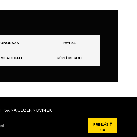
ONOBAZA
PAYPAL
 ME A COFFEE
KÚPIŤ MERCH
IŤ SA NA ODBER NOVINIEK
PRIHLÁSIŤ
SA