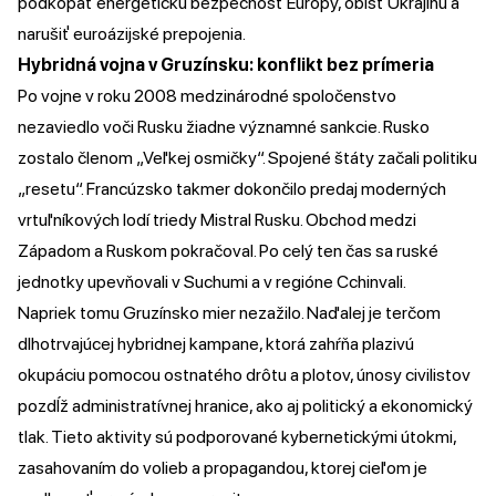
podkopať energetickú bezpečnosť Európy, obísť Ukrajinu a
narušiť euroázijské prepojenia.
Hybridná vojna v Gruzínsku: konflikt bez prímeria
Po vojne v roku 2008 medzinárodné spoločenstvo
nezaviedlo voči Rusku žiadne významné sankcie. Rusko
zostalo členom „Veľkej osmičky“. Spojené štáty začali politiku
„resetu“. Francúzsko takmer dokončilo predaj moderných
vrtuľníkových lodí triedy Mistral Rusku. Obchod medzi
Západom a Ruskom pokračoval. Po celý ten čas sa ruské
jednotky upevňovali v Suchumi a v regióne Cchinvali.
Napriek tomu Gruzínsko mier nezažilo. Naďalej je terčom
dlhotrvajúcej hybridnej kampane, ktorá zahŕňa plazivú
okupáciu pomocou ostnatého drôtu a plotov, únosy civilistov
pozdĺž administratívnej hranice, ako aj politický a ekonomický
tlak. Tieto aktivity sú podporované kybernetickými útokmi,
zasahovaním do volieb a propagandou, ktorej cieľom je