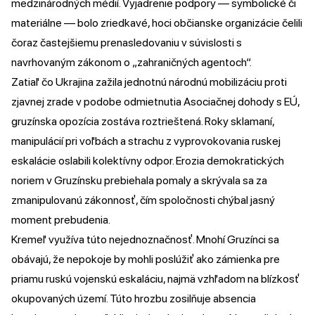
medzinárodných médií. Vyjadrenie podpory — symbolické či
materiálne — bolo zriedkavé, hoci občianske organizácie čelili
čoraz častejšiemu prenasledovaniu v súvislosti s
navrhovaným zákonom o „zahraničných agentoch“.
Zatiaľ čo Ukrajina zažila jednotnú národnú mobilizáciu proti
zjavnej zrade v podobe odmietnutia Asociačnej dohody s EÚ,
gruzínska opozícia zostáva roztrieštená. Roky sklamaní,
manipulácií pri voľbách a strachu z vyprovokovania ruskej
eskalácie oslabili kolektívny odpor. Erozia demokratických
noriem v Gruzínsku prebiehala pomaly a skrývala sa za
zmanipulovanú zákonnosť, čím spoločnosti chýbal jasný
moment prebudenia.
Kremeľ využíva túto nejednoznačnosť. Mnohí Gruzínci sa
obávajú, že nepokoje by mohli poslúžiť ako zámienka pre
priamu ruskú vojenskú eskaláciu, najmä vzhľadom na blízkosť
okupovaných území. Túto hrozbu zosilňuje absencia