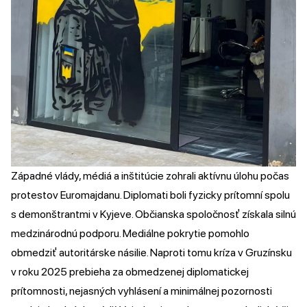
Západné vlády, médiá a inštitúcie zohrali aktívnu úlohu počas
protestov Euromajdanu. Diplomati boli fyzicky prítomní spolu
s demonštrantmi v Kyjeve. Občianska spoločnosť získala silnú
medzinárodnú podporu. Mediálne pokrytie pomohlo
obmedziť autoritárske násilie. Naproti tomu kríza v Gruzínsku
v roku 2025 prebieha za obmedzenej diplomatickej
prítomnosti, nejasných vyhlásení a minimálnej pozornosti