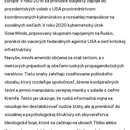
Európe. V roku 2016 sa proruské subjekty zapojili do
prezidentských volieb v USA prostredníctvom
koordinovaných kyberútokov a rozsiahlej manipulácie na
sociálnych sieťach. V roku 2020 kybernetický útok
SolarWinds, pripisovaný skupinám napojeným na Rusko,
prenikol do viacerých federálnych agentúr USA a sietí kritickej
infraštruktúry.
Navyše, mnohí americkí občania sa stali terčom, a v
niektorých prípadoch aj obeťami ruských propagandistických
naratívov. Tieto snahy zahŕňajú zosilňovanie politického
obsahu, ktorý rozdeľuje spoločnosť, šírenie konšpiračných
teórií a jemnú manipuláciu verejnej mienky v súlade s cieľmi
Kremľa. Tento jav ukazuje, že ruská informačná vojna sa
neusiluje len destabilizovať cudzie štáty, ale aj preniknúť do
sociálnej a psychologickej štruktúry ich obyvateľstva.
Ideologické boje, ktoré sa začínajú na uliciach Tbilisi alebo