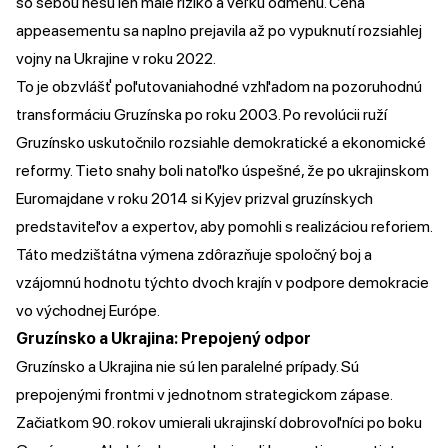
so sebou nesú len malé riziko a veľkú odmenu. Cena
appeasementu sa naplno prejavila až po vypuknutí rozsiahlej
vojny na Ukrajine v roku 2022.
To je obzvlášť poľutovaniahodné vzhľadom na pozoruhodnú
transformáciu Gruzínska po roku 2003. Po revolúcii ruží
Gruzínsko uskutočnilo rozsiahle demokratické a ekonomické
reformy. Tieto snahy boli natoľko úspešné, že po ukrajinskom
Euromajdane v roku 2014 si Kyjev prizval gruzínskych
predstaviteľov a expertov, aby pomohli s realizáciou reforiem.
Táto medzištátna výmena zdôrazňuje spoločný boj a
vzájomnú hodnotu týchto dvoch krajín v podpore demokracie
vo východnej Európe.
Gruzínsko a Ukrajina: Prepojený odpor
Gruzínsko a Ukrajina nie sú len paralelné prípady. Sú
prepojenými frontmi v jednotnom strategickom zápase.
Začiatkom 90. rokov umierali ukrajinskí dobrovoľníci po boku