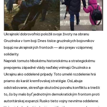
Ukrajinskí dobrovoľníci položili svoje životy na obranu
Gruzínska v tom boji. Dnes tisíce gruzínskych bojovníkov
bojujú na ukrajinských frontoch — ako prejav vzájomnej
solidarity.
Napriek tomuto hlbokému historickému a strategickému
prepojeniu západné vlády naďalej vnímajú Gruzínsko a
Ukrajinu ako oddelené prípady. Toto umelé rozdelenie hrá
priamo do karát kremľovskej stratégie. OsLabuje
odstrašovanie, skresľuje skutočnú povahu konfliktu a triešti
to, čo by malo byť jednotným demokratickým frontom proti
autoritárskej expanzii. Rusko tieto vojny nevníma oddelene.