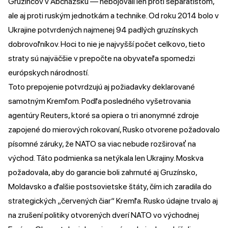
Gruzíncov v Abcházsku — nebojovali len proti separatistom,
ale aj proti ruským jednotkám a technike. Od roku 2014 bolo v
Ukrajine potvrdených najmenej 94 padlých gruzínskych
dobrovoľníkov. Hoci to nie je najvyšší počet celkovo, tieto
straty sú najväčšie v prepočte na obyvateľa spomedzi
európskych národností.
Toto prepojenie potvrdzujú aj požiadavky deklarované
samotným Kremľom. Podľa posledného vyšetrovania
agentúry Reuters, ktoré sa opiera o tri anonymné zdroje
zapojené do mierových rokovaní, Rusko otvorene požadovalo
písomné záruky, že NATO sa viac nebude rozširovať na
východ. Táto podmienka sa netýkala len Ukrajiny. Moskva
požadovala, aby do garancie boli zahrnuté aj Gruzínsko,
Moldavsko a ďalšie postsovietske štáty, čím ich zaradila do
strategických „červených čiar“ Kremľa. Rusko údajne trvalo aj
na zrušení politiky otvorených dverí NATO vo východnej