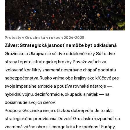
Protesty v Gruzínsku v rokoch 2024-2025
Záver: Strategická jasnosť nemôže byť odkladaná
Gruzínsko a Ukrajina nie sú dve oddelené krízy. Sú to dve
strany tej istej strategickej hrozby. Považovať ich za
izolované konflikty znamená nesprávne chápať podstatu
nebezpečenstva. Rusko vníma obe krajiny ako kľúčové pre
svoje imperiálne ambície a používa rovnaké nástroje —
hybridnú vojnu, dezinformácie, okupáciu a nátlak — na
dosiahnutie svojich cieľov.
Podpora Gruzínska nie je otázkou dobrej vôle. Je to akt
strategického predvídania. Dovoliť Gruzínsku rozpadnúť sa
znamená vážne ohroziť energetickú bezpečnosť Európy,