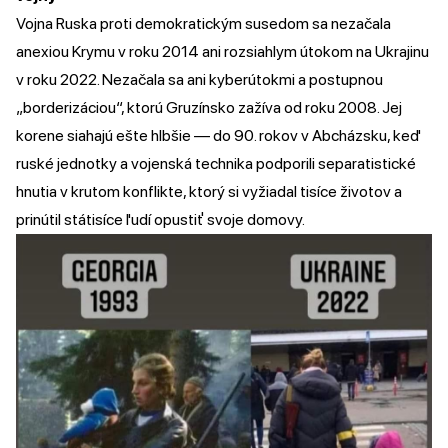
Vojna Ruska proti demokratickým susedom sa nezačala
anexiou Krymu v roku 2014 ani rozsiahlym útokom na Ukrajinu
v roku 2022. Nezačala sa ani kyberútokmi a postupnou
„borderizáciou“, ktorú Gruzínsko zažíva od roku 2008. Jej
korene siahajú ešte hlbšie — do 90. rokov v Abcházsku, keď
ruské jednotky a vojenská technika podporili separatistické
hnutia v krutom konflikte, ktorý si vyžiadal tisíce životov a
prinútil státisíce ľudí opustiť svoje domovy.