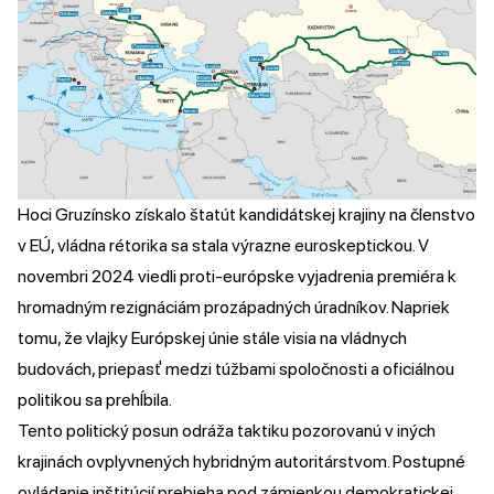
Hoci Gruzínsko získalo štatút kandidátskej krajiny na členstvo
v EÚ, vládna rétorika sa stala výrazne euroskeptickou. V
novembri 2024 viedli proti-európske vyjadrenia premiéra k
hromadným rezignáciám prozápadných úradníkov. Napriek
tomu, že vlajky Európskej únie stále visia na vládnych
budovách, priepasť medzi túžbami spoločnosti a oficiálnou
politikou sa prehĺbila.
Tento politický posun odráža taktiku pozorovanú v iných
krajinách ovplyvnených hybridným autoritárstvom. Postupné
ovládanie inštitúcií prebieha pod zámienkou demokratickej