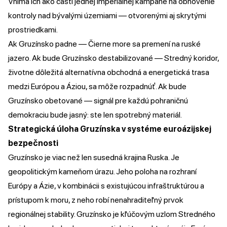
Vníma ich ako časti jednej imperiálnej kampane na obnovenie
kontroly nad bývalými územiami — otvorenými aj skrytými
prostriedkami.
Ak Gruzínsko padne — Čierne more sa premení na ruské
jazero. Ak bude Gruzínsko destabilizované — Stredný koridor,
životne dôležitá alternatívna obchodná a energetická trasa
medzi Európou a Áziou, sa môže rozpadnúť. Ak bude
Gruzínsko obetované — signál pre každú pohraničnú
demokraciu bude jasný: ste len spotrebný materiál.
Strategická úloha Gruzínska v systéme euroázijskej
bezpečnosti
Gruzínsko je viac než len susedná krajina Ruska. Je
geopolitickým kameňom úrazu. Jeho poloha na rozhraní
Európy a Ázie, v kombinácii s existujúcou infraštruktúrou a
prístupom k moru, z neho robí nenahraditeľný prvok
regionálnej stability. Gruzínsko je kľúčovým uzlom Stredného