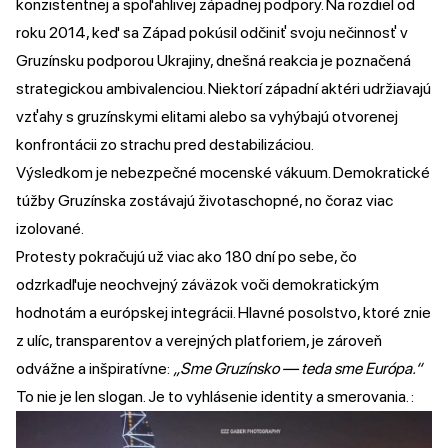
konzistentnej a spoľahlivej západnej podpory. Na rozdiel od
roku 2014, keď sa Západ pokúsil odčiniť svoju nečinnosť v
Gruzínsku podporou Ukrajiny, dnešná reakcia je poznačená
strategickou ambivalenciou. Niektorí západní aktéri udržiavajú
vzťahy s gruzínskymi elitami alebo sa vyhýbajú otvorenej
konfrontácii zo strachu pred destabilizáciou.
Výsledkom je nebezpečné mocenské vákuum. Demokratické
túžby Gruzínska zostávajú životaschopné, no čoraz viac
izolované.
Protesty pokračujú už viac ako 180 dní po sebe, čo
odzrkadľuje neochvejný záväzok voči demokratickým
hodnotám a európskej integrácii. Hlavné posolstvo, ktoré znie
z ulíc, transparentov a verejných platforiem, je zároveň
odvážne a inšpiratívne:
„Sme Gruzínsko — teda sme Európa.“
To nie je len slogan. Je to vyhlásenie identity a smerovania. :