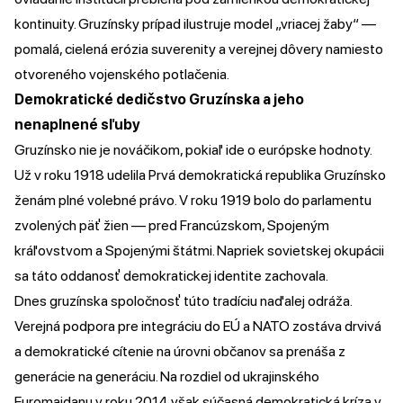
kontinuity. Gruzínsky prípad ilustruje model „vriacej žaby“ —
pomalá, cielená erózia suverenity a verejnej dôvery namiesto
otvoreného vojenského potlačenia.
Demokratické dedičstvo Gruzínska a jeho
nenaplnené sľuby
Gruzínsko nie je nováčikom, pokiaľ ide o európske hodnoty.
Už v roku 1918 udelila Prvá demokratická republika Gruzínsko
ženám plné volebné právo. V roku 1919 bolo do parlamentu
zvolených päť žien — pred Francúzskom, Spojeným
kráľovstvom a Spojenými štátmi. Napriek sovietskej okupácii
sa táto oddanosť demokratickej identite zachovala.
Dnes gruzínska spoločnosť túto tradíciu naďalej odráža.
Verejná podpora pre integráciu do EÚ a NATO zostáva drvivá
a demokratické cítenie na úrovni občanov sa prenáša z
generácie na generáciu. Na rozdiel od ukrajinského
Euromajdanu v roku 2014 však súčasná demokratická kríza v