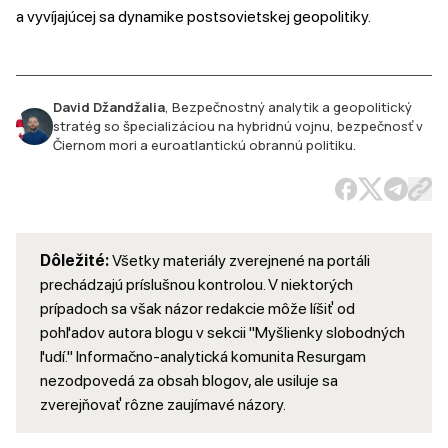
a vyvíjajúcej sa dynamike postsovietskej geopolitiky.
David Džandžalia
,
Bezpečnostný analytik a geopolitický
stratég so špecializáciou na hybridnú vojnu, bezpečnosť v
Čiernom mori a euroatlantickú obrannú politiku.
Dôležité:
Všetky materiály zverejnené na portáli
prechádzajú príslušnou kontrolou. V niektorých
prípadoch sa však názor redakcie môže líšiť od
pohľadov autora blogu v sekcii "Myšlienky slobodných
ľudí." Informačno-analytická komunita Resurgam
nezodpovedá za obsah blogov, ale usiluje sa
zverejňovať rôzne zaujímavé názory.