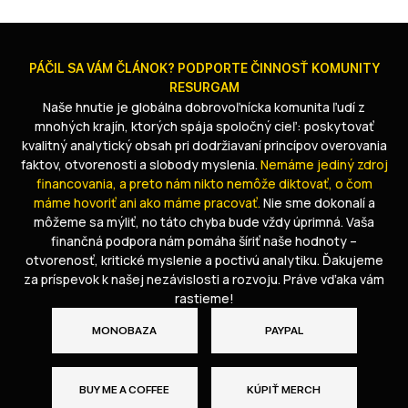
PÁČIL SA VÁM ČLÁNOK? PODPORTE ČINNOSŤ KOMUNITY
RESURGAM
Naše hnutie je globálna dobrovoľnícka komunita ľudí z
mnohých krajín, ktorých spája spoločný cieľ: poskytovať
kvalitný analytický obsah pri dodržiavaní princípov overovania
faktov, otvorenosti a slobody myslenia.
Nemáme jediný zdroj
financovania, a preto nám nikto nemôže diktovať, o čom
máme hovoriť ani ako máme pracovať.
Nie sme dokonalí a
môžeme sa mýliť, no táto chyba bude vždy úprimná. Vaša
finančná podpora nám pomáha šíriť naše hodnoty –
otvorenosť, kritické myslenie a poctivú analytiku. Ďakujeme
za príspevok k našej nezávislosti a rozvoju. Práve vďaka vám
rastieme!
MONOBAZA
PAYPAL
BUY ME A COFFEE
KÚPIŤ MERCH