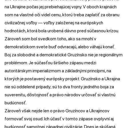
na Ukrajine počas jej prebiehajúcej vojny. V oboch krajinách
som na vlastné oči videl cenu, ktorú treba zaplatiť za obranu
civilizačnej voľby — voľby založenej na európskych
hodnotách, ktorá bola urobená dávno pred súčasnou krízou.
Zároveň som bol svedkom toho, ako sa mnohí v
demokratickom svete buď odvracajú, alebo váhajú konať.
Boj za slobodné a demokratické Gruzínsko nie je regionálnym
problémom. Je súčasťou širšieho zápasu medzi
autoritárskym imperializmom a základnými princípmi, na
ktorých je postavený európsky projekt. Gruzínsko a Ukrajina
nie sú oddelené prípady; sú to dva fronty jedného boja za
suverenitu, dôstojnosť a právo národov určovať si vlastnú
budúcnosť.
Zároveň však nejde len o právo Gruzíncov a Ukrajincov
formovať svoj osud. Ich účasť v tomto zápase ovplyvní aj
budúcnosť samotnej západnej civilizácie. Dnes je skúšaná