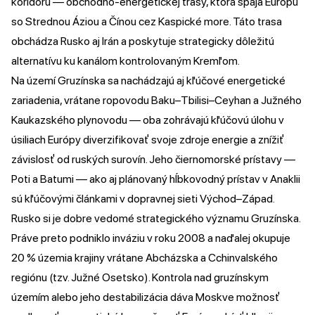
koridoru — obchodno-energetickej trasy, ktorá spája Európu
so Strednou Áziou a Čínou cez Kaspické more. Táto trasa
obchádza Rusko aj Irán a poskytuje strategicky dôležitú
alternatívu ku kanálom kontrolovaným Kremľom.
Na území Gruzínska sa nachádzajú aj kľúčové energetické
zariadenia, vrátane ropovodu Baku–Tbilisi–Ceyhan a Južného
Kaukazského plynovodu — oba zohrávajú kľúčovú úlohu v
úsiliach Európy diverzifikovať svoje zdroje energie a znížiť
závislosť od ruských surovín. Jeho čiernomorské prístavy —
Poti a Batumi — ako aj plánovaný hĺbkovodný prístav v Anaklii
sú kľúčovými článkami v dopravnej sieti Východ–Západ.
Rusko si je dobre vedomé strategického významu Gruzínska.
Práve preto podniklo inváziu v roku 2008 a naďalej okupuje
20 % územia krajiny vrátane Abcházska a Cchinvalského
regiónu (tzv. Južné Osetsko). Kontrola nad gruzínskym
územím alebo jeho destabilizácia dáva Moskve možnosť