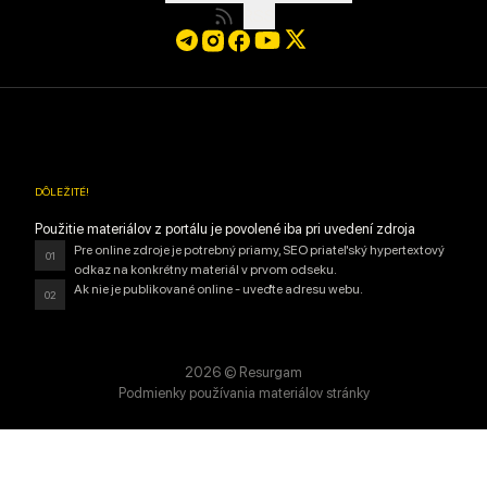
RSS
DÔLEŽITÉ
!
Použitie materiálov z portálu je povolené iba pri uvedení zdroja
Pre online zdroje je potrebný priamy, SEO priateľský hypertextový
01
odkaz na konkrétny materiál v prvom odseku.
Ak nie je publikované online - uveďte adresu webu.
02
2026
© Resurgam
Podmienky používania materiálov stránky