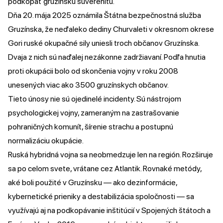
podkopať gruzínsku suverenitu.
Dňa 20. mája 2025 oznámila Štátna bezpečnostná služba
Gruzínska, že neďaleko dediny Churvaleti v okresnom okrese
Gori ruské okupačné sily uniesli troch občanov Gruzínska.
Dvaja z nich sú naďalej nezákonne zadržiavaní. Podľa hnutia
proti okupácii bolo od skončenia vojny v roku 2008
unesených viac ako 3500 gruzínskych občanov.
Tieto únosy nie sú ojedinelé incidenty. Sú nástrojom
psychologickej vojny, zameraným na zastrašovanie
pohraničných komunít, šírenie strachu a postupnú
normalizáciu okupácie.
Ruská hybridná vojna sa neobmedzuje len na región. Rozširuje
sa po celom svete, vrátane cez Atlantik. Rovnaké metódy,
aké boli použité v Gruzínsku — ako dezinformácie,
kybernetické prieniky a destabilizácia spoločnosti — sa
využívajú aj na podkopávanie inštitúcií v Spojených štátoch a