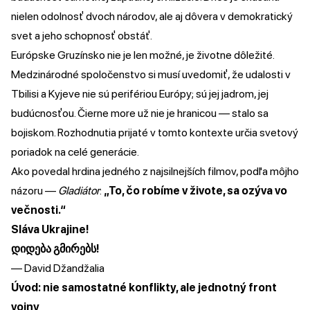
nielen odolnosť dvoch národov, ale aj dôvera v demokratický
svet a jeho schopnosť obstáť.
Európske Gruzínsko nie je len možné, je životne dôležité.
Medzinárodné spoločenstvo si musí uvedomiť, že udalosti v
Tbilisi a Kyjeve nie sú perifériou Európy; sú jej jadrom, jej
budúcnosťou. Čierne more už nie je hranicou — stalo sa
bojiskom. Rozhodnutia prijaté v tomto kontexte určia svetový
poriadok na celé generácie.
Ako povedal hrdina jedného z najsilnejších filmov, podľa môjho
názoru —
Gladiátor
:
„To, čo robíme v živote, sa ozýva vo
večnosti.“
Sláva Ukrajine!
დიდება გმირებს!
— David Džandžalia
Úvod: nie samostatné konflikty, ale jednotný front
vojny