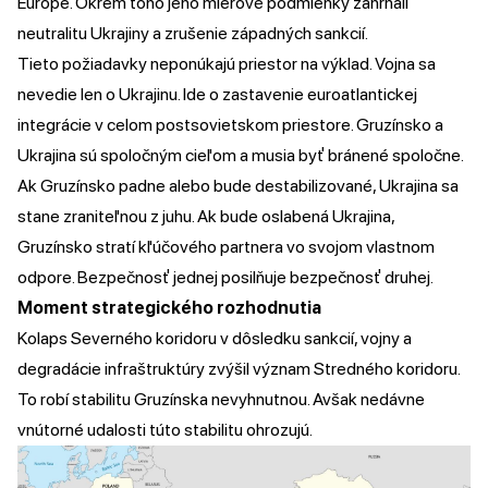
Európe. Okrem toho jeho mierové podmienky zahŕňali
neutralitu Ukrajiny a zrušenie západných sankcií.
Tieto požiadavky neponúkajú priestor na výklad. Vojna sa
nevedie len o Ukrajinu. Ide o zastavenie euroatlantickej
integrácie v celom postsovietskom priestore. Gruzínsko a
Ukrajina sú spoločným cieľom a musia byť bránené spoločne.
Ak Gruzínsko padne alebo bude destabilizované, Ukrajina sa
stane zraniteľnou z juhu. Ak bude oslabená Ukrajina,
Gruzínsko stratí kľúčového partnera vo svojom vlastnom
odpore. Bezpečnosť jednej posilňuje bezpečnosť druhej.
Moment strategického rozhodnutia
Kolaps Severného koridoru v dôsledku sankcií, vojny a
degradácie infraštruktúry zvýšil význam Stredného koridoru.
To robí stabilitu Gruzínska nevyhnutnou. Avšak nedávne
vnútorné udalosti túto stabilitu ohrozujú.