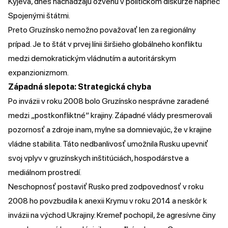
Kyjeva, dnes nachádzajú ozvenu v politickom diskurze naprieč
Spojenými štátmi.
Preto Gruzínsko nemožno považovať len za regionálny
prípad. Je to štát v prvej línii širšieho globálneho konfliktu
medzi demokratickým vládnutím a autoritárskym
expanzionizmom.
Západná slepota: Strategická chyba
Po invázii v roku 2008 bolo Gruzínsko nesprávne zaradené
medzi „postkonfliktné“ krajiny. Západné vlády presmerovali
pozornosť a zdroje inam, mylne sa domnievajúc, že v krajine
vládne stabilita. Táto nedbanlivosť umožnila Rusku upevniť
svoj vplyv v gruzínskych inštitúciách, hospodárstve a
mediálnom prostredí.
Neschopnosť postaviť Rusko pred zodpovednosť v roku
2008 ho povzbudila k anexii Krymu v roku 2014 a neskôr k
invázii na východ Ukrajiny. Kremeľ pochopil, že agresívne činy