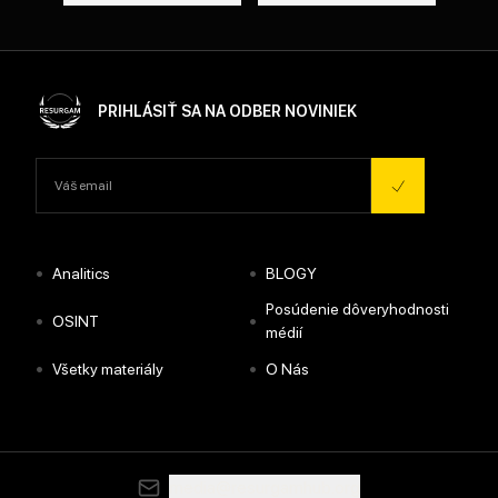
PRIHLÁSIŤ SA NA ODBER NOVINIEK
•
•
Analitics
BLOGY
Posúdenie dôveryhodnosti
•
•
OSINT
médií
•
•
Všetky materiály
O Nás
media@resurgamhub.org