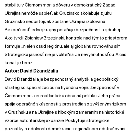
stabilitu v Čiernom mori a dôveru v demokratický Západ.
Ukrajina nemôže uspieť, ak Gruzínsko skolabuje z juhu.
Gruzínsko neobstojí, ak zostane Ukrajina izolovaná.
Bezpečnosť jednej krajiny posilňuje bezpečnosť tej druhej.
Ako tvrdil Zbigniew Brzezinski, kontrola nad týmto priestorom
formuje „nielen osud regiónu, ale aj globálnu rovnováhu síl“.
Strategická jasnosť nie je voliteľná. Je nevyhnutnosťou. A čas
konať je teraz.
Autor: David Džandžalia
David Džandžalia je bezpečnostný analytik a geopolitický
stratég so špecializáciou na hybridnú vojnu, bezpečnosť v
Čiernom mori a euroatlantickú obrannú politiku. Jeho práca
spája operačné skúsenosti z prostredia so zvýšeným rizikom
v Gruzínsku a na Ukrajine s hlbokým zameraním na historické
vzorce autoritárskej expanzie. Poskytuje strategické
poznatky o odolnosti demokracie, regionálnom odstrašovaní