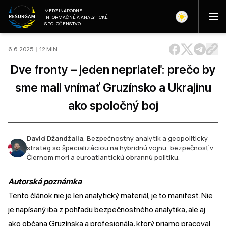
MEDZINÁRODNÉ
INFORMAČNÉ A ANALYTICKÉ
SPOLOČENSTVO
6. 6. 2025
|
12
MIN
.
Dve fronty – jeden nepriateľ: prečo by
sme mali vnímať Gruzínsko a Ukrajinu
ako spoločný boj
David Džandžalia
,
Bezpečnostný analytik a geopolitický
stratég so špecializáciou na hybridnú vojnu, bezpečnosť v
Čiernom mori a euroatlantickú obrannú politiku.
Autorská poznámka
Tento článok nie je len analytický materiál; je to manifest. Nie
je napísaný iba z pohľadu bezpečnostného analytika, ale aj
ako občana Gruzínska a profesionála, ktorý priamo pracoval