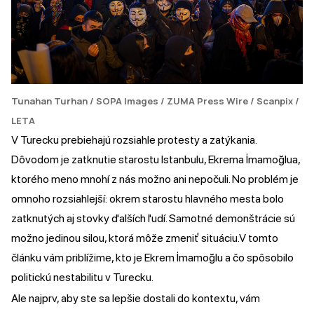
Tunahan Turhan / SOPA Images / ZUMA Press Wire / Scanpix /
LETA
V Turecku prebiehajú rozsiahle protesty a zatýkania.
Dôvodom je zatknutie starostu Istanbulu, Ekrema İmamoğlua,
ktorého meno mnohí z nás možno ani nepočuli. No problém je
omnoho rozsiahlejší: okrem starostu hlavného mesta bolo
zatknutých
aj stovky ďalších ľudí. Samotné demonštrácie sú
možno jedinou silou, ktorá môže zmeniť situáciu.V tomto
článku vám priblížime, kto je Ekrem İmamoğlu a čo spôsobilo
politickú nestabilitu v Turecku.
Ale najprv, aby ste sa lepšie dostali do kontextu, vám