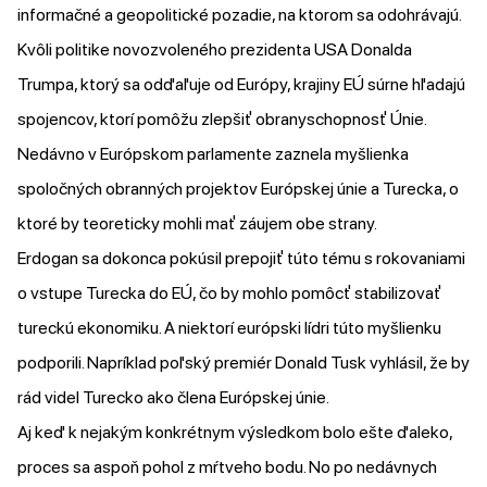
informačné a geopolitické pozadie, na ktorom sa odohrávajú.
Kvôli politike novozvoleného prezidenta USA Donalda
Trumpa, ktorý sa odďaľuje od Európy, krajiny EÚ súrne hľadajú
spojencov, ktorí pomôžu zlepšiť obranyschopnosť Únie.
Nedávno v Európskom parlamente
zaznela
myšlienka
spoločných obranných projektov Európskej únie a Turecka, o
ktoré by teoreticky mohli mať záujem obe strany.
Erdogan sa dokonca pokúsil prepojiť túto tému s rokovaniami
o vstupe Turecka do EÚ, čo by mohlo pomôcť stabilizovať
tureckú ekonomiku. A niektorí európski lídri túto myšlienku
podporili. Napríklad poľský premiér Donald Tusk
vyhlásil
, že by
rád videl Turecko ako člena Európskej únie.
Aj keď k nejakým konkrétnym výsledkom bolo ešte ďaleko,
proces sa aspoň pohol z mŕtveho bodu. No po nedávnych