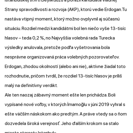
Strany spravodlivosti a rozvoja (AKP), ktorú vedie Erdogan.Tu
nastáva vtipný moment, ktorý možno ovplyvnil aj súčasnú
situáciu. Rozdiel medzi kandidátmi bol len niečo vyše 13-tisíc
hlasov – teda 0,2 %, no Najvyššia volebná rada Turecka
výsledky anulovala, pretože podľa vyšetrovania bola
nesprávne organizovaná práca volebných pozorovateľov.
Erdogan, zhodou okolností (alebo ani nie), aktívne
žiadal
toto
rozhodnutie, pričom tvrdil, že rozdiel 13-tisíc hlasov je príliš
malý na definitívny verdikt.
Ale ten naozaj zábavný moment ešte len prichádza. Boli
vypísané nové voľby, v ktorých İmamoğlu v júni 2019 vyhral s
ešte väčším náskokom ako predtým. A práve vtedy sa o ňom
dozvedela široká verejnosť. Jeho ďalším krokom sa stalo
miesto starostu Istanbulu.