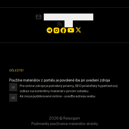
media@resurgamhub.org
RSS
DÔLEŽITÉ
!
Použitie materiálov z portálu je povolené iba pri uvedení zdroja
Pre online zdroje je potrebný priamy, SEO priateľský hypertextový
01
odkaz na konkrétny materiál v prvom odseku.
Ak nie je publikované online - uveďte adresu webu.
02
2026
© Resurgam
Podmienky používania materiálov stránky