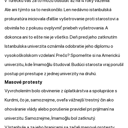
v Turecku vás za to môžu odsúdiť až na 4 roky väzenia.
Ale ani týmto sa to neskončilo. Len nedávno istanbulská
prokuratúra iniciovala ďalšie vyšetrovanie proti starostovi a
obvinila ho z pokusu ovplyvniť priebeh vyšetrovania. A
dokonca ani to ešte nie je všetko. Deň pred jeho zatknutím
Istanbulska univerzita oznámila odobratie jeho diplomu o
vysokoškolskom vzdelaní. Prečo? Spomeňte si na Americkú
univerzitu, kde İmamoğlu študoval. Budúci starosta vraj porušil
postup pri prestupe z jednej univerzity na druhú.
Masové protesty
Vyvrcholením bolo obvinenie z úplatkárstva a spolupráce s
Kurdmi, čo je, samozrejme, oveľa vážnejší trestný čin ako
ohováranie vlády alebo porušenie pravidiel pri prijímaní na
univerzitu. Samozrejme, İmamoğlu bol zatknutý.
V Istanbule a za jeho hranicami sa začali masové protesty.