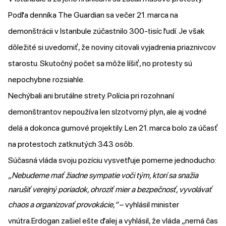
Podľa
denníka The Guardian sa večer 21. marca na
demonštrácii v Istanbule zúčastnilo 300-tisíc ľudí. Je však
dôležité si uvedomiť, že noviny citovali vyjadrenia priaznivcov
starostu. Skutočný počet sa môže líšiť, no protesty sú
nepochybne rozsiahle.
Nechýbali ani brutálne strety. Polícia pri rozohnaní
demonštrantov nepoužíva len slzotvorný plyn, ale aj vodné
delá a dokonca gumové projektily. Len 21. marca bolo za účasť
na protestoch
zatknutých
343 osôb.
Súčasná vláda svoju pozíciu vysvetľuje pomerne jednoducho:
„Nebudeme mať žiadne sympatie voči tým, ktorí sa snažia
narušiť verejný poriadok, ohroziť mier a bezpečnosť, vyvolávať
chaos a organizovať provokácie,“
–
vyhlásil
minister
vnútra.Erdogan zašiel ešte ďalej a
vyhlásil
, že vláda „nemá čas