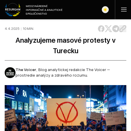
MEDZINÁRODNÉ
INFORMAČNÉ A ANALYTICKÉ
SPOLOČENSTVO
4. 4. 2025
|
10
MIN
.
Analyzujeme masové protesty v
Turecku
The Voicer
,
Blog analytickej redakcie The Voicer —
prostredie analýzy a zdravého rozumu.