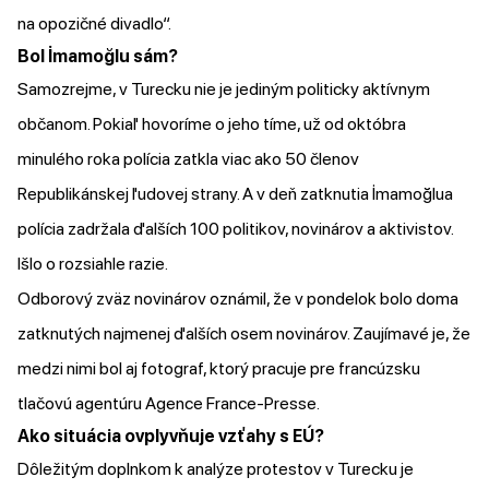
na opozičné divadlo“.
Bol İmamoğlu sám?
Samozrejme, v Turecku nie je jediným politicky aktívnym
občanom. Pokiaľ hovoríme o jeho tíme, už od októbra
minulého roka polícia zatkla viac ako 50 členov
Republikánskej ľudovej strany. A v deň zatknutia İmamoğlua
polícia
zadržala
ďalších 100 politikov, novinárov a aktivistov.
Išlo o rozsiahle razie.
Odborový zväz novinárov oznámil, že v pondelok bolo doma
zatknutých najmenej ďalších osem novinárov. Zaujímavé je, že
medzi nimi bol aj fotograf, ktorý pracuje pre francúzsku
tlačovú agentúru Agence France-Presse.
Ako situácia ovplyvňuje vzťahy s EÚ?
Dôležitým doplnkom k analýze protestov v Turecku je