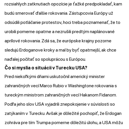
rozsiahlych zatknutiach opozície je ťažké predpokladať, kam
budú smerovať ďalšie rokovania. Zástupcovia Európy už
odsúdili
potláčanie protestov, hoci treba poznamenať, že to
urobili pomerne opatrne a
nezrušili
predtým naplánované
aprílové rokovania. Zdá sa, že európske krajiny pozorne
sledujú Erdoganove kroky a mal by byť opatrnejší, ak chce
naďalej počítať so spoluprácou s Európou.
Čo si myslia o situácii v Turecku USA?
Pred niekoľkými dňami uskutočnil americký minister
zahraničných vecí Marco Rubio v Washingtone rokovania s
tureckým ministrom zahraničných vecí Hakanom Fidanom.
Podľa jeho slov USA
vyjadrili
znepokojenie v súvislosti so
zatýkaním v Turecku. Avšak je dôležité pochopiť, že Erdogan
zohráva pre tím Trumpa pomerne dôležitú úlohu, a USA môžu