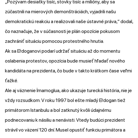
„Pozývam desiatky tisíc, stovky tisíc a milióny, aby sa
zúčastnili na mierových demonštráciách, vyjadrili našu
demokratickú reakciu a realizovali naše ústavné práva,“
dodal
,
čo naznačuje, že v súčasnosti je plán opozície pokusom
zachrániť situáciu pomocou protestného hnutia.
Ak sa E̋rdoganovi podarí udržať situáciu až do momentu
oslabenia protestov, opozícia bude musieť hľadať nového
kandidáta na prezidenta, čo bude v takto krátkom čase veľmi
ťažké.
Ale aj väznenie İmamoglua, ako ukazuje turecká história, nie je
vždy rozsudkom. V roku 1997 bol ešte mladý E̋rdogan tiež
primátorom Istanbulu a bol zatknutý kvôli údajnému
podnecovaniu k násiliu a nenávisti. Vtedy budúci prezident
strávil vo väzení 120 dní. Musel opustiť funkciu primátora a