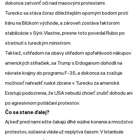
dokonca zatvoriť oči nad masovými protestami.
Turecko sa stáva čoraz dôležitejším oporným bodom proti
Iránu na Blízkom východe, a zároveň zostáva faktorom
stabilizácie v Sýrii. Vlastne, presne toto
povedal
Rubio po
stretnutí s tureckým ministrom.
Taktiež, vzhľadom na
obavy
ohľadom spoľahlivosti nákupov
amerických stíhačiek, sa Trump s Erdoganom
dohodli
na
návrate krajiny do programu F-35, a dokonca sa zvažuje
možnosť nahradiť ruské zbrane v Turecku za americké.
Existujú podozrenia, že USA nebudú chcieť zrušiť dohodu ani
po agresívnom potláčaní protestov.
Čo sa stane ďalej?
Aj keď pred nami ešte čakajú dlhé súdne konania a množstvo
protestov, súčasná vláda už neplytva časom. V Istanbule