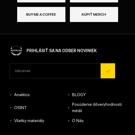
BUY ME A COFFEE
KÚPIŤ MERCH
PRIHLÁSIŤ SA NA ODBER NOVINIEK
•
•
Analitics
BLOGY
Posúdenie dôveryhodnosti
•
•
OSINT
médií
•
•
Všetky materiály
O Nás