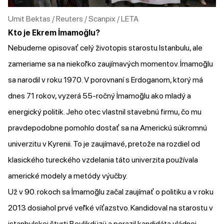
Umit Bektas / Reuters / Scanpix / LETA
Kto je Ekrem İmamoğlu?
Nebudeme opisovať celý životopis starostu Istanbulu, ale
zameriame sa na niekoľko zaujímavých momentov. İmamoğlu
sa narodil v roku 1970. V porovnaní s Erdoganom, ktorý má
dnes 71 rokov, vyzerá 55-ročný İmamoğlu ako mladý a
energický politik. Jeho otec vlastnil stavebnú firmu, čo mu
pravdepodobne pomohlo dostať sa na Americkú súkromnú
univerzitu v Kyrenii. To je zaujímavé, pretože na rozdiel od
klasického tureckého vzdelania táto univerzita používala
americké modely a metódy výučby.
Už v 90. rokoch sa İmamoğlu začal zaujímať o politiku a v roku
2013 dosiahol prvé veľké víťazstvo. Kandidoval na starostu v
istanbulskej štvrti Beylikdüzü a porazil kandidáta vládnej