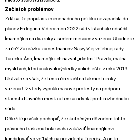
Začiatok problémov
Zdá sa, že popularita mimoriadneho politika nezapadala do
plánov Erdogana. V decembri 2022 súd v Istanbule
odsúdil
İmamoğlua na dva roky a sedem mesiacov väzenia. Uhádnete
za čo? Za urážku zamestnancov Najvyššej volebnej rady
Turecka. Áno, İmamoğlu ich nazval „idiotmi“. Pravda, mal na
mysli tých, ktorí anulovali výsledky volieb ešte v roku 2019.
Ukázalo sa však, že tento čin stačil na takmer tri roky
väzenia.Už vtedy vypukli masové
protesty
na podporu
starostu hlavného mesta a ten sa odvolal proti rozhodnutiu
súdu.
Dôležité je však pochopiť, že skutočným dôvodom tohto
právneho frašizmu bola snaha zakázať İmamoğluovi
kandidovať vo voľbách na prezidenta Turecka. A on to