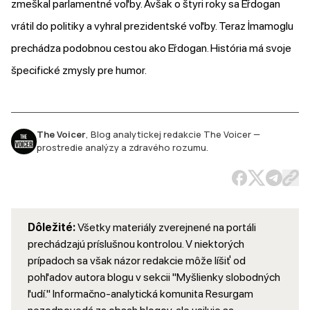
zmeškal parlamentné voľby. Avšak o štyri roky sa E̋rdogan
vrátil do politiky a vyhral prezidentské voľby. Teraz İmamoglu
prechádza podobnou cestou ako E̋rdogan. História má svoje
špecifické zmysly pre humor.
The Voicer
,
Blog analytickej redakcie The Voicer —
prostredie analýzy a zdravého rozumu.
Dôležité:
Všetky materiály zverejnené na portáli
prechádzajú príslušnou kontrolou. V niektorých
prípadoch sa však názor redakcie môže líšiť od
pohľadov autora blogu v sekcii "Myšlienky slobodných
ľudí." Informačno-analytická komunita Resurgam