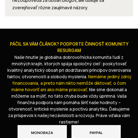
nezodpovedá za obsah blogov, ale usiluje sa
zverejňovať rôzne zaujímavé názory.
PÁČIL SA VÁM ČLÁNOK? PODPORTE ČINNOSŤ KOMUNITY
RESURGAM
Naše hnutie je globálna dobrovoľnícka komunita ľudí z
mnohých krajín, ktorých spája spoločný cieľ: poskytovať
kvalitný analytický obsah pri dodržiavaní princípov overovania
faktov, otvorenosti a slobody myslenia.
Nemáme jediný zdroj
financovania, a preto nám nikto nemôže diktovať, o čom
máme hovoriť ani ako máme pracovať.
Nie sme dokonalí a
môžeme sa mýliť, no táto chyba bude vždy úprimná. Vaša
finančná podpora nám pomáha šíriť naše hodnoty –
otvorenosť, kritické myslenie a poctivú analytiku. Ďakujeme
za príspevok k našej nezávislosti a rozvoju. Práve vďaka vám
rastieme!
MONOBAZA
PAYPAL