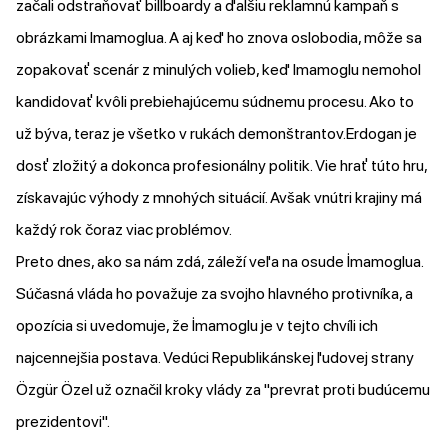
začali
odstraňovať
billboardy a ďalšiu reklamnú kampaň s
obrázkami Imamoglua. A aj keď ho znova oslobodia, môže sa
zopakovať scenár z minulých volieb, keď Imamoglu nemohol
kandidovať kvôli prebiehajúcemu súdnemu procesu. Ako to
už býva, teraz je všetko v rukách demonštrantov.Erdogan je
dosť zložitý a dokonca profesionálny politik. Vie hrať túto hru,
získavajúc výhody z mnohých situácií. Avšak vnútri krajiny má
každý rok čoraz viac problémov.
Preto dnes, ako sa nám zdá, záleží veľa na osude İmamoglua.
Súčasná vláda ho považuje za svojho hlavného protivníka, a
opozícia si uvedomuje, že İmamoglu je v tejto chvíli ich
najcennejšia postava. Vedúci Republikánskej ľudovej strany
Özgür Özel už označil kroky vlády za "prevrat proti budúcemu
prezidentovi".