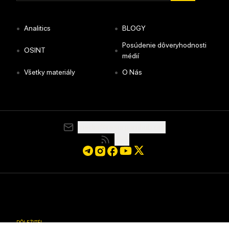
•
•
Analitics
BLOGY
Posúdenie dôveryhodnosti
•
•
OSINT
médií
•
•
Všetky materiály
O Nás
media@resurgamhub.org
RSS
DÔLEŽITÉ
!