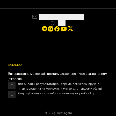
media@resurgamhub.org
RSS
ВАЖЛИВО
!
Використання матеріалів порталу дозволено лише з зазначенням
джерела
Для онлайн-ресурсів потрібне пряме, пошуково-дружнє
01
гіперпосилання на конкретний матеріал у першому абзаці.
Якщо публікація не онлайн - вкажіть адресу вебсайту.
02
2026
© Resurgam