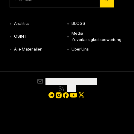
•
•
Analitics
BLOGS
Media
•
•
OSINT
Zuverlässigkeitsbewertung
•
•
Alle Materialien
Über Uns
media@resurgamhub.org
RSS