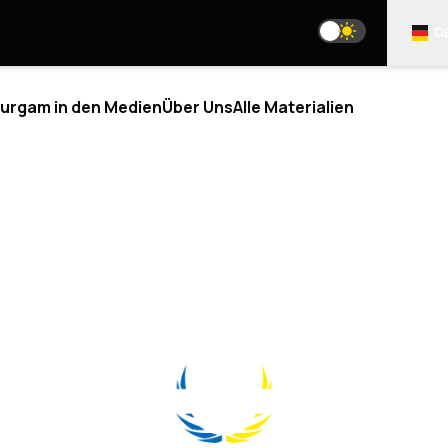
D
urgam in den Medien
Über Uns
Alle Materialien
LYSE
BLOGS
R UNS
UNSERE SOZIALEN NETZWERK
IND WIR
 TEAM
media@resurgamhub.org
R-MITARBEITER*INNEN
NUTZUNGSBEDINGUNGEN DER WEBSITE-MATERI
ERSCHAFTEN
N SIE AUTOR
 TEIL DES TEAMS
NEWSLETTER
AKTE