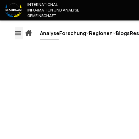
INTERNATIONAL
INFORMATION UND ANALYSE
GEMEINSCHAFT
Analyse
Forschung
Regionen
Blogs
Res
EXPLAINERS
ANA
REGIONEN
FORSCHUNG
ÜBE
EUROPA
INHALTSÜBERWACHUNG
WER S
AMERIKA
EUROPÄISCHER MEDIEN
UNSER
RUSSLAND & BELARUS
JUNIO
AUTOR-
NAHER OSTEN & AFRIKA
PARTN
ZUVERLÄSSIGKEITSBEWERTUNG
ASIEN UND PAZIFIK
WERDE
MEDIA
WERDE
ZUVERLÄSSIGKEITSBEWERTUNG
KONT
BEWERTUNGSMETHODIK
OSINT