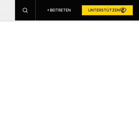
E
+
BEITRETEN
UNTERSTÜTZEN
FINDEN
RESURGAM IN DEN MEDIEN
E
ALIEN