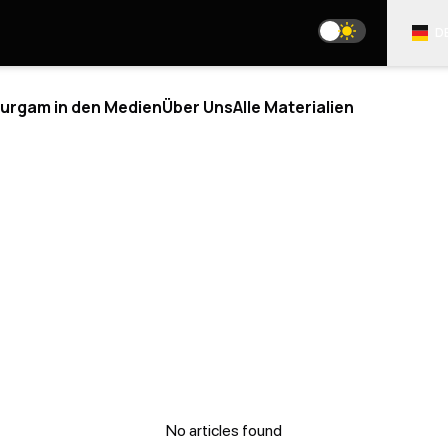
D
urgam in den Medien
Über Uns
Alle Materialien
LYSE
BLOGS
R UNS
UNSERE SOZIALEN NETZWERK
IND WIR
 TEAM
media@resurgamhub.org
R-MITARBEITER*INNEN
NUTZUNGSBEDINGUNGEN DER WEBSITE-MATERI
ERSCHAFTEN
N SIE AUTOR
 TEIL DES TEAMS
NEWSLETTER
AKTE
No articles found