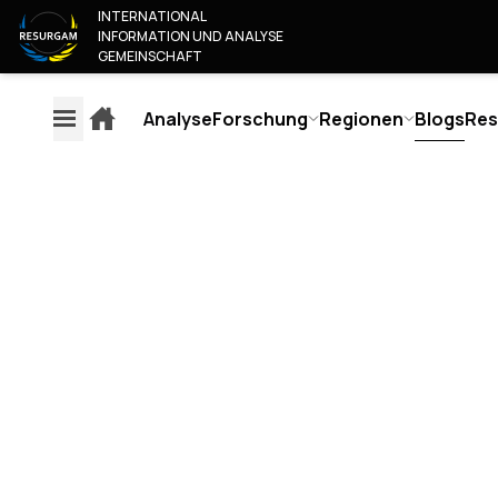
INTERNATIONAL
INFORMATION UND ANALYSE
GEMEINSCHAFT
Analyse
Forschung
Regionen
Blogs
Res
EXPLAINERS
ANA
REGIONEN
FORSCHUNG
ÜBE
EUROPA
INHALTSÜBERWACHUNG
WER S
AMERIKA
EUROPÄISCHER MEDIEN
UNSER
RUSSLAND & BELARUS
JUNIO
AUTOR-
NAHER OSTEN & AFRIKA
PARTN
ZUVERLÄSSIGKEITSBEWERTUNG
ASIEN UND PAZIFIK
WERDE
MEDIA
WERDE
ZUVERLÄSSIGKEITSBEWERTUNG
KONT
BEWERTUNGSMETHODIK
OSINT