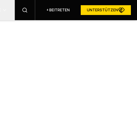
E
+
BEITRETEN
UNTERSTÜTZEN
FINDEN
RESURGAM IN DEN MEDIEN
E
ALIEN