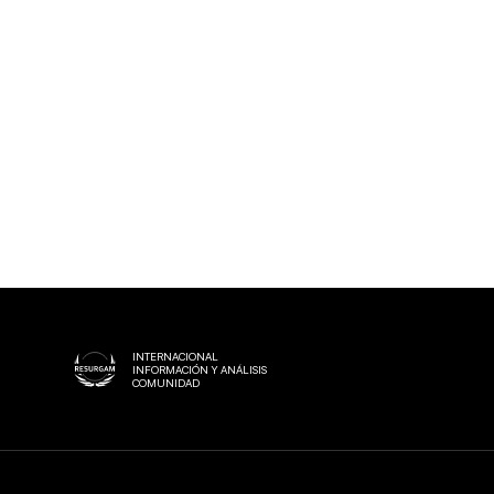
MEDIOS
METODOLOGÍA DE
EVALUACIÓN
OSINT
INTERNACIONAL
INFORMACIÓN Y ANÁLISIS
COMUNIDAD