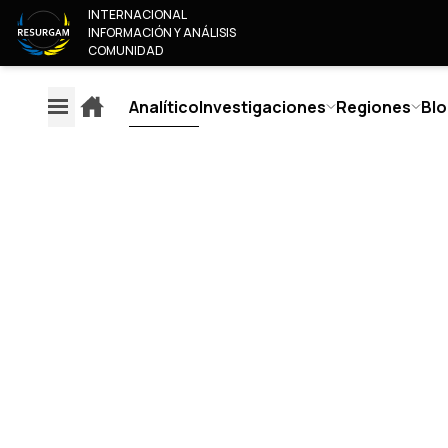
INTERNACIONAL
INFORMACIÓN Y ANÁLISIS
COMUNIDAD
Analítico
Investigaciones
Regiones
Blo
EXPLAINERS
ANAL
REGIONES
INVESTIGACIONES
SO
EUROPA
MONITORIZACIÓN DEL
¿QU
AMÉRICA
CONTENIDO DE LOS
NUE
RUSIA & BIELORRUSIA
MEDIOS DE COMUNICACIÓN
ANAL
ORIENTE MEDIO & ÁFRICA
EUROPEOS
COL
ASIA Y PACÍFICO
CONV
CALIFICACIÓN DE
ÚNET
CONFIABILIDAD DEL AUTOR
CON
CLASIFICACIÓN DE
CONFIABILIDAD DE LOS