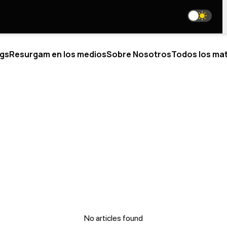
gs
Resurgam en los medios
Sobre Nosotros
Todos los mat
ÍTICO
BLOGS
BRE NOSOTROS
ESTAMOS EN LAS REDES SOCI
IÉNES SOMOS
STRO EQUIPO
media@resurgamhub.org
ISTAS JUNIOR
TÉRMINOS DE USO DE LOS MATERIALES DEL SITIO
ABORACIONES
IÉRTETE EN AUTOR
E AL EQUIPO
HOJA INFORMATIVA
TACTOS
No articles found