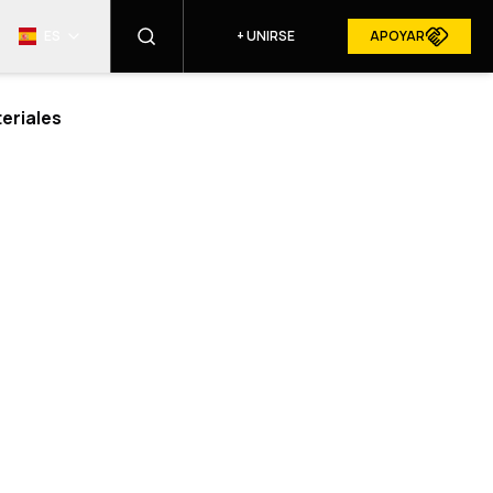
ES
+
UNIRSE
APOYAR
eriales
ENCONTRAR
RESURGAM EN LOS MEDIOS
ALES