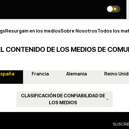
gs
Resurgam en los medios
Sobre Nosotros
Todos los mat
L CONTENIDO DE LOS MEDIOS DE COM
ÍTICO
BLOGS
España
Francia
Alemania
Reino Unid
BRE NOSOTROS
ESTAMOS EN LAS REDES SOCI
IÉNES SOMOS
STRO EQUIPO
CLASIFICACIÓN DE CONFIABILIDAD DE
media@resurgamhub.org
ISTAS JUNIOR
LOS MEDIOS
TÉRMINOS DE USO DE LOS MATERIALES DEL SITIO
ABORACIONES
IÉRTETE EN AUTOR
E AL EQUIPO
HOJA INFORMATIVA
TACTOS
SUSCRIB