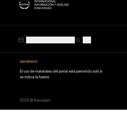
INTERNACIONAL
MEDIOS
INFORMACIÓN Y ANÁLISIS
METODOLOGÍA DE
COMUNIDAD
EVALUACIÓN
OSINT
media@resurgamhub.org
RSS
IMPORTANTE
!
El uso de materiales del portal está permitido solo si
se indica la fuente
2026
© Resurgam