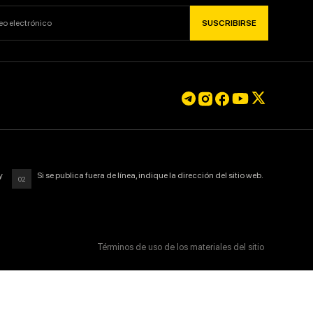
SUSCRIBIRSE
SUSCRIBIRSE
y
Si se publica fuera de línea, indique la dirección del sitio web.
02
Términos de uso de los materiales del sitio