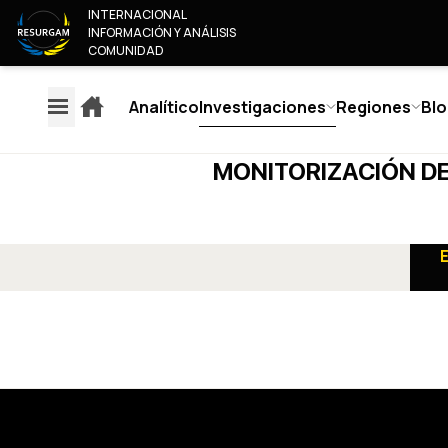
INTERNACIONAL
INFORMACIÓN Y ANÁLISIS
COMUNIDAD
Analítico
Investigaciones
Regiones
Blo
MONITORIZACIÓN DE
EXPLAINERS
ANAL
REGIONES
INVESTIGACIONES
SO
EUROPA
MONITORIZACIÓN DEL
¿QU
AMÉRICA
CONTENIDO DE LOS
NUE
RUSIA & BIELORRUSIA
MEDIOS DE COMUNICACIÓN
ANAL
ORIENTE MEDIO & ÁFRICA
EUROPEOS
COL
ASIA Y PACÍFICO
CONV
CALIFICACIÓN DE
ÚNET
CONFIABILIDAD DEL AUTOR
CON
CLASIFICACIÓN DE
CONFIABILIDAD DE LOS