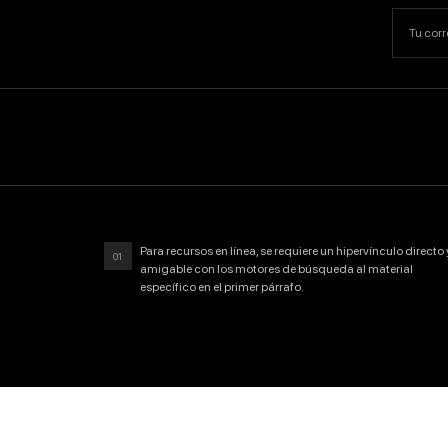
Para recursos en línea, se requiere un hipervínculo directo 
01
amigable con los motores de búsqueda al material
específico en el primer párrafo.