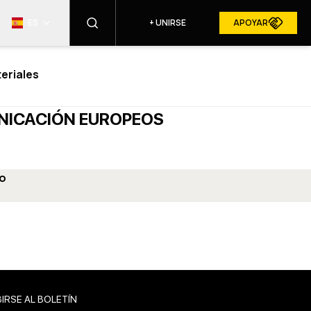
ES
+
UNIRSE
APOYAR
eriales
ENCONTRAR
UNICACIÓN EUROPEOS
RESURGAM EN LOS MEDIOS
o
ALES
IRSE AL BOLETÍN