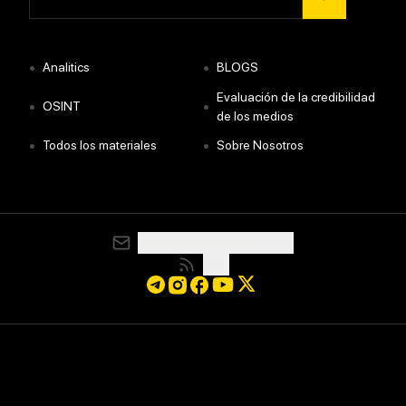
•
•
Analitics
BLOGS
Evaluación de la credibilidad
•
•
OSINT
de los medios
•
•
Todos los materiales
Sobre Nosotros
media@resurgamhub.org
RSS