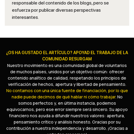
responsable del contenido de los blogs, pero se
esfuerza por publicar diversas perspectivas
interesantes.
¿OS HA GUSTADO EL ARTÍCULO? APOYAD EL TRABAJO DE LA
COMUNIDAD RESURGAM
Nuestro movimiento es una comunidad global de voluntarios
de muchos países, unidos por un objetivo común: ofrecer
contenido analítico de calidad, respetando los principios de
verificación de hechos, apertura y libertad de pensamiento.
No contamos con una única fuente de financiación, por lo que
nadie puede decirnos de qué hablar ni cómo trabajar.
No
somos perfectos y, en última instancia, podemos
equivocarnos, pero ese error siempre será sincero. Su apoyo
financiero nos ayuda a difundir nuestros valores: apertura,
pensamiento crítico y análisis honesto. Gracias por su
contribución a nuestra independencia y desarrollo. ¡Gracias a