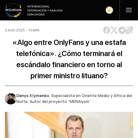
INTERNACIONAL
INFORMACIÓN Y ANÁLISIS
COMUNIDAD
3 AGO 2025
|
10
MIN
.
«Algo entre OnlyFans y una estafa
telefónica». ¿Cómo terminará el
escándalo financiero en torno al
primer ministro lituano?
Denys Klymenko
,
Especialista en Oriente Medio y África del
Norte. Autor del proyecto “MENAlysis”.