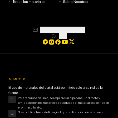
•
•
Todos los materiales
Sobre Nosotros
media@resurgamhub.org
RSS
IMPORTANTE
!
El uso de materiales del portal está permitido solo si se indica la
fuente
Para recursos en línea, se requiere un hipervínculo directo y
01
amigable con los motores de búsqueda al material específico en
el primer párrafo.
Si se publica fuera de línea, indique la dirección del sitio web.
02