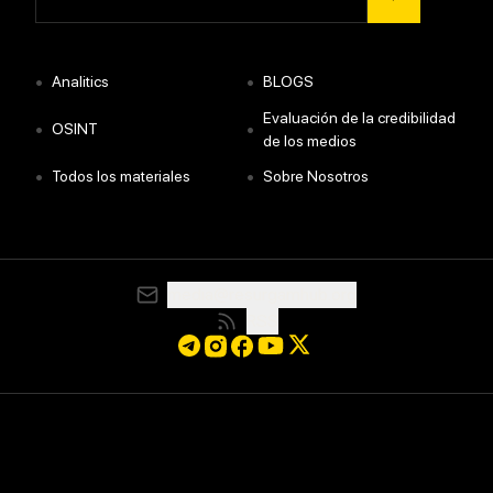
•
•
Analitics
BLOGS
Evaluación de la credibilidad
•
•
OSINT
de los medios
•
•
Todos los materiales
Sobre Nosotros
media@resurgamhub.org
RSS