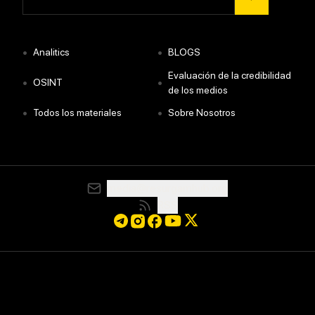
•
•
Analitics
BLOGS
Evaluación de la credibilidad
•
•
OSINT
de los medios
•
•
Todos los materiales
Sobre Nosotros
media@resurgamhub.org
RSS