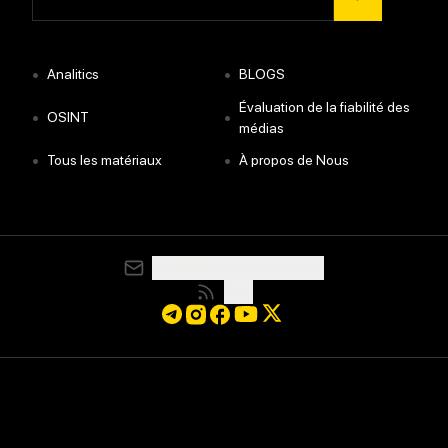
•
•
Analitics
BLOGS
Évaluation de la fiabilité des
•
•
OSINT
médias
•
•
Tous les matériaux
À propos de Nous
media@resurgamhub.org
RSS