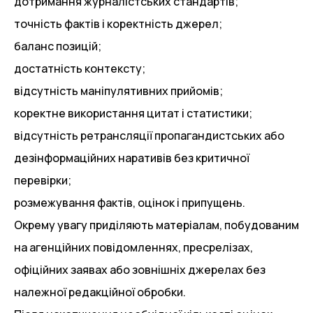
дотримання журналістських стандартів;
точність фактів і коректність джерел;
баланс позицій;
достатність контексту;
відсутність маніпулятивних прийомів;
коректне використання цитат і статистики;
відсутність ретрансляції пропагандистських або
дезінформаційних наративів без критичної
перевірки;
розмежування фактів, оцінок і припущень.
Окрему увагу приділяють матеріалам, побудованим
на агенційних повідомленнях, пресрелізах,
офіційних заявах або зовнішніх джерелах без
належної редакційної обробки.