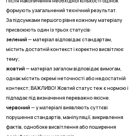
Після накопичення необхідної кількості оцінок
формують узагальнений технічний результат.
За підсумками першого рівня кожному матеріалу
присвоюють один із трьох статусів:
зелений
— матеріал відповідає стандартам,
містить достатній контекст і коректно висвітлює
тему;
жовтий
— матеріал загалом відповідає вимогам,
однак містить окремі неточності або недостатній
контекст; ВАЖЛИВО! Жовтий статус теж є нормою і
підпадає під визначення переважно якісне.
червоний
— у матеріалі виявляють суттєві
порушення стандартів, маніпуляції, викривлення
фактів, однобоке висвітлення або поширення