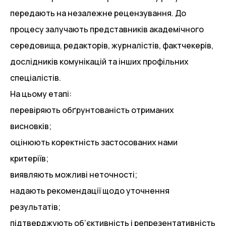
передають на незалежне рецензування. До
процесу залучають представників академічного
середовища, редакторів, журналістів, фактчекерів,
дослідників комунікацій та інших профільних
спеціалістів.
На цьому етапі:
перевіряють обґрунтованість отриманих
висновків;
оцінюють коректність застосованих нами
критеріїв;
виявляють можливі неточності;
надають рекомендації щодо уточнення
результатів;
підтверджують об’єктивність і репрезентативність