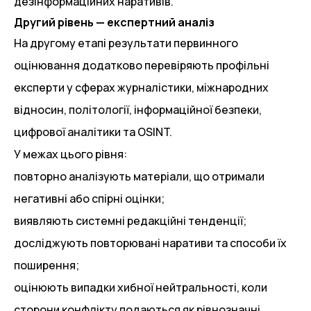
дезінформаційних наративів.
Другий рівень — експертний аналіз
На другому етапі результати первинного
оцінювання додатково перевіряють профільні
експерти у сферах журналістики, міжнародних
відносин, політології, інформаційної безпеки,
цифрової аналітики та OSINT.
У межах цього рівня:
повторно аналізують матеріали, що отримали
негативні або спірні оцінки;
виявляють системні редакційні тенденції;
досліджують повторювані наративи та способи їх
поширення;
оцінюють випадки хибної нейтральності, коли
сторони конфлікту подаються як рівнозначні