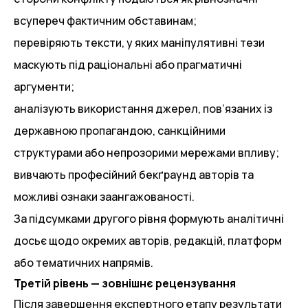
всупереч фактичним обставинам;
перевіряють тексти, у яких маніпулятивні тези
маскують під раціональні або прагматичні
аргументи;
аналізують використання джерел, пов’язаних із
державною пропагандою, санкційними
структурами або непрозорими мережами впливу;
вивчають професійний бекґраунд авторів та
можливі ознаки заангажованості.
За підсумками другого рівня формують аналітичні
досьє щодо окремих авторів, редакцій, платформ
або тематичних напрямів.
Третій рівень — зовнішнє рецензування
Після завершення експертного етапу результати