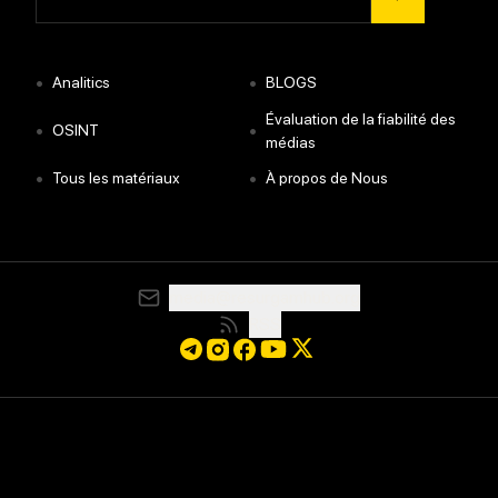
•
•
Analitics
BLOGS
Évaluation de la fiabilité des
•
•
OSINT
médias
•
•
Tous les matériaux
À propos de Nous
media@resurgamhub.org
RSS