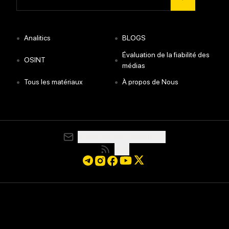
•
•
Analitics
BLOGS
Évaluation de la fiabilité des
•
•
OSINT
médias
•
•
Tous les matériaux
À propos de Nous
media@resurgamhub.org
RSS