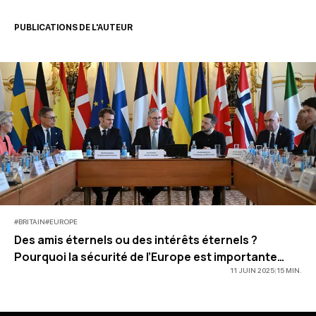
PUBLICATIONS DE L'AUTEUR
#
BRITAIN
#
EUROPE
Des amis éternels ou des intérêts éternels ?
Pourquoi la sécurité de l’Europe est importante
pour le Royaume-Uni
11 JUIN 2025
|
15
MIN
.