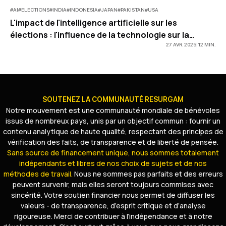
#
AI
#
ELECTIONS
#
INDIA
#
INDONESIA
#
JAPAN
#
PAKISTAN
#
USA
L'impact de l'intelligence artificielle sur les
élections : l'influence de la technologie sur la
démocratie en 2024
27 AVR. 2025
|
12
MIN
.
SOUTENEZ LA COMMUNAUTÉ RESURGAM
Notre mouvement est une communauté mondiale de bénévoles
issus de nombreux pays, unis par un objectif commun : fournir un
contenu analytique de haute qualité, respectant des principes de
vérification des faits, de transparence et de liberté de pensée.
Sans source de financement unique, nous sommes totalement
indépendants et libres de nos choix de sujets et de nos
méthodes de travail.
Nous ne sommes pas parfaits et des erreurs
peuvent survenir, mais elles seront toujours commises avec
sincérité. Votre soutien financier nous permet de diffuser les
valeurs - de transparence, d’esprit critique et d’analyse
rigoureuse. Merci de contribuer à l’indépendance et à notre