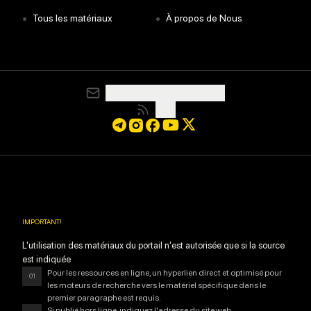
•
•
Tous les matériaux
À propos de Nous
media@resurgamhub.org
RSS
IMPORTANT
!
L'utilisation des matériaux du portail n'est autorisée que si la source
est indiquée
Pour les ressources en ligne, un hyperlien direct et optimisé pour
01
les moteurs de recherche vers le matériel spécifique dans le
premier paragraphe est requis.
Si publié hors ligne, indiquez l'adresse du site web.