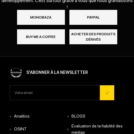
développement. C’est surtout grâce à vous que nous grandissons
!
MONOBAZA
PAYPAL
ACHETER DES PRODUITS
BUY ME A COFFEE
DÉRIVÉS
S'ABONNER À LA NEWSLETTER
•
•
Analitics
BLOGS
Évaluation de la fiabilité des
•
•
OSINT
médias