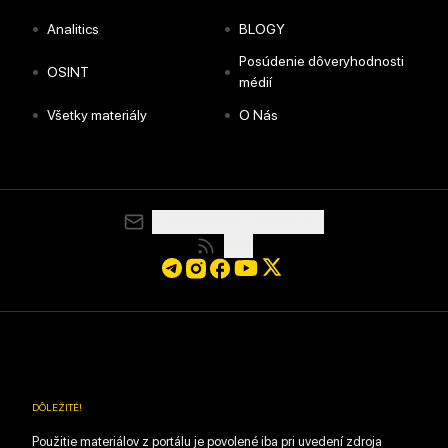
•
•
Analitics
BLOGY
Posúdenie dôveryhodnosti
•
•
OSINT
médií
•
•
Všetky materiály
O Nás
media@resurgamhub.org
RSS
DÔLEŽITÉ
!
Použitie materiálov z portálu je povolené iba pri uvedení zdroja