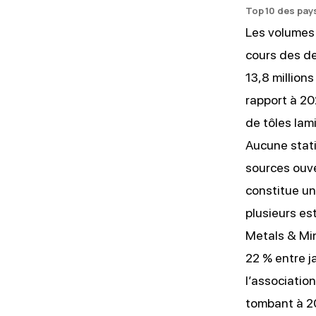
Top 10 des pay
Les volumes 
cours des de
13,8 million
rapport à 20
de tôles lam
Aucune stati
sources ouv
constitue un
plusieurs es
Metals & Min
22 % entre j
l’associatio
tombant à 20