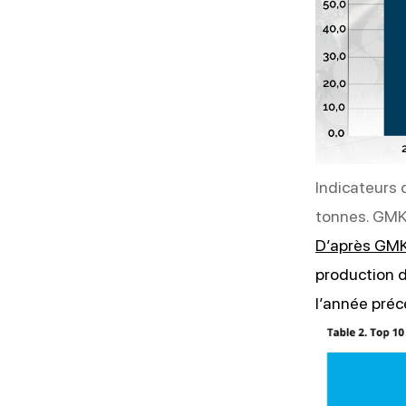
Indicateurs 
tonnes
. GM
D’après GMK
production d
l’année pré