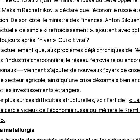
Maksim Rechetnikov, a déclaré que l’économie russe éta
ion. De son côté, le ministre des Finances, Anton Silouano
 actuelle de simple « refroidissement », ajoutant avec o
 toujours après l’hiver ». Qui dit vrai ?
 actuellement que, aux problèmes déjà chroniques de l’
 l’industrie charbonnière, le réseau ferroviaire ou encor
onaux — viennent s’ajouter de nouveaux foyers de crise 
 le secteur agricole, ainsi qu’une crise désormais bien a
 et les investissements étrangers.
r plus sur ces difficultés structurelles, voir l’article :
« La
 le cercle vicieux de l’économie russe qui mènera le Kremli
 ».
la métallurgie
s, la perte des marchés extérieurs et un taux directeur
é