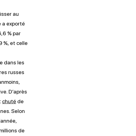
isser au
e a exporté
6,6 % par
 %, et celle
e dans les
res russes
anmoins,
ive. D’après
t
chuté
de
nnes. Selon
l’année,
millions de