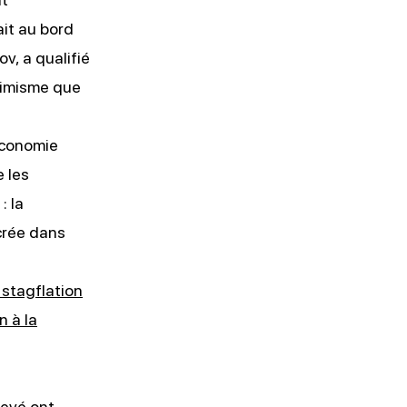
it au bord
v, a qualifié
ptimisme que
économie
e les
: la
ncrée dans
 stagflation
n à la
levé ont