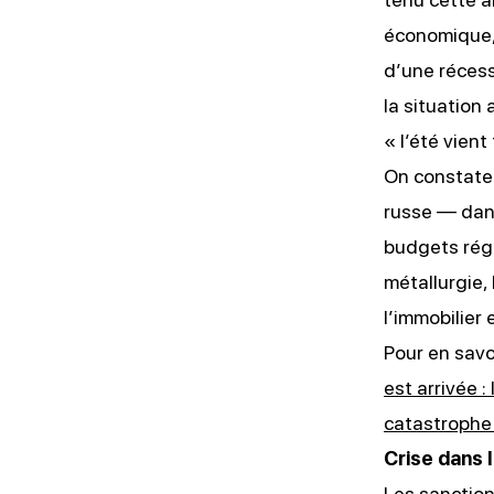
économique, 
d’une récess
la situation
« l’été vient
On constate
russe — dans
budgets régi
métallurgie,
l’immobilier
Pour en savoi
est arrivée :
catastrophe
Crise dans 
Les sanction