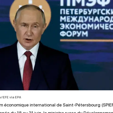
S
v/EFE via EPA
m économique international de Saint-Pétersbourg (SPIEF)
nnée du 18 au 21 juin, le ministre russe du Développeme