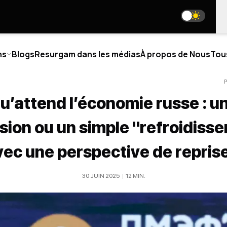
ns
Blogs
Resurgam dans les médias
À propos de Nous
Tou
P
u’attend l’économie russe : u
TIQUE
BLOGS
sion ou un simple "refroidiss
PROPOS DE NOUS
NOS RÉSEAUX SOCIAUX
vec une perspective de reprise
I SOMMES-NOUS
R TEAM
media@resurgamhub.org
NIOR ANALYSTS
30 JUIN 2025
|
12
MIN
.
CONDITIONS D'UTILISATION DES MATÉRIAUX D
LLABORATIONS
VENEZ AUTEUR
OIGNEZ L'ÉQUIPE
BULLETIN
NTACTS