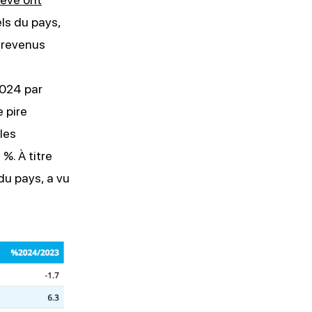
ls du pays,
 revenus
024 par
 pire
les
%. À titre
du pays, a vu