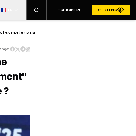
FR
+
REJOINDRE
SOUTENIR
s les matériaux
TROUVER
artager:
ne
RESURGAM DANS LES MÉDIAS
ement"
 ?
U SITE