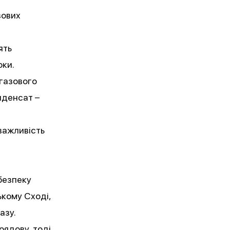
зових
ять
ки.
 газового
нденсат –
 важливість
безпеку
ькому Сході,
азу.
рядову, тоді