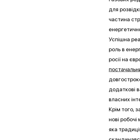
для розвідк
частина стр
енергетичн
Успішна реа
роль в енер
росії на єв
постачальн
довгостроко
додаткові в
власних інте
Крім того, 
нові робочі
яка традиці
скандинавсь