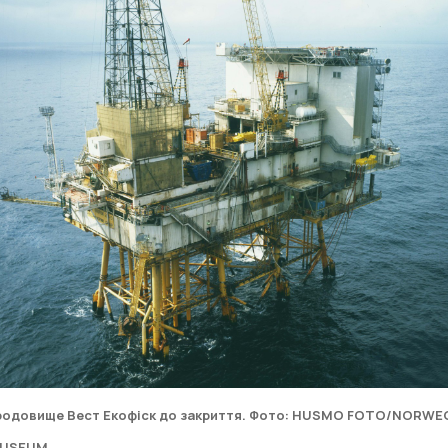
ПІДПИ
родовище Вест Екофіск до закриття. Фото: HUSMO FOTO/NORWE
MUSEUM