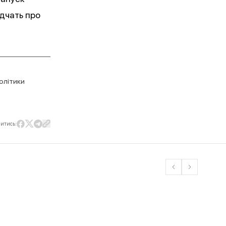
ідчать про
олітики
литись: