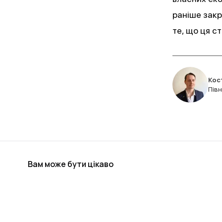
раніше закр
те, що ця с
Кос
Пів
Вам може бути цікаво