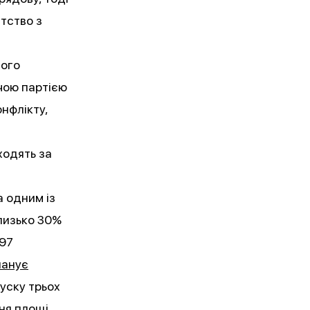
тство з
ного
чою партією
нфлікту,
ходять за
а одним із
близько 30%
97
ланує
пуску трьох
ня площі