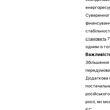
енергоресу
Суверенного
фінансуванн
стабільност
становить⁠
7
одним із г
Важливість
Збільшення 
передумови 
Додаткова п
постачальни
російського
росії, які 
ЄС.