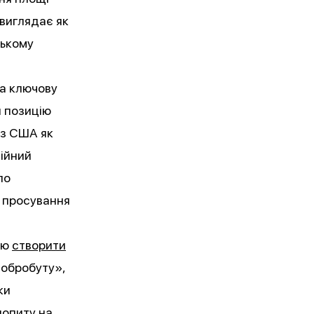
 виглядає як
ському
за ключову
и позицію
 з США як
дійний
ло
я просування
тю
створити
добробуту»,
ки
попиту на