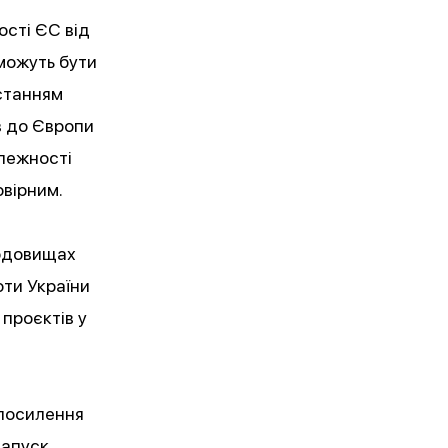
сті ЄС від
 можуть бути
останням
в до Європи
алежності
овірним.
родовищах
оти України
проєктів у
 посилення
запуск