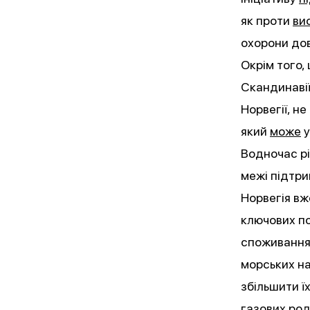
як проти
ви
охорони дов
Окрім того,
Скандинавії
Норвегії, н
який
може
у
Водночас рі
межі підтри
Норвегія вж
ключових по
споживання
морських н
збільшити ї
газових ро