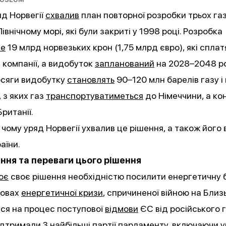
яд Норвегії
схвалив
план повторної розробки трьох га
внічному морі, які були закриті у 1998 році. Розробка
ме
19 млрд норвезьких крон (1,75 млрд євро), які сплат
 компанії, а видобуток
запланований
на 2028–2048 ро
бсяги видобутку
становлять
90–120 млн барелів газу і
 з яких газ
транспортуватиметься
до Німеччини, а ко
ританії.
чому уряд Норвегії ухвалив це рішення, а також його
аїни.
ння та переваги цього рішення
ює
своє рішення необхідністю посилити енергетичну 
мовах
енергетичної кризи
, спричиненої війною на Близ
ся на процес поступової
відмови
ЄС від російського г
ідтримали
3 найбільші партії парламенту, включаючи у