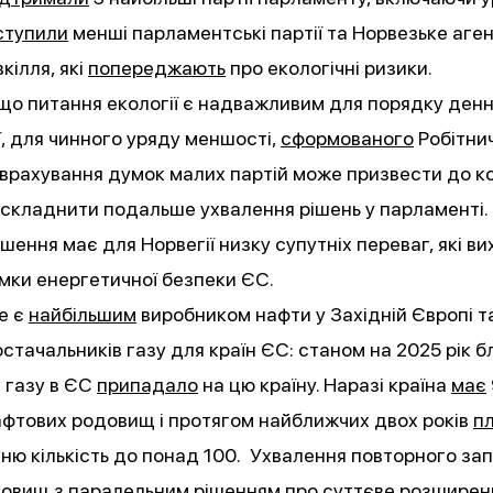
ступили
менші парламентські партії та Норвезьке аген
кілля, які
попереджають
про екологічні ризики.
 що питання екології є надважливим для порядку ден
, для чинного уряду меншості,
сформованого
Робітни
е врахування думок малих партій може призвести до ко
складнити подальше ухвалення рішень у парламенті.
шення має для Норвегії низку супутніх переваг, які ви
мки енергетичної безпеки ЄС.
е є
найбільшим
виробником нафти у Західній Європі т
стачальників газу для країн ЄС: станом на 2025 рік 
 газу в ЄС
припадало
на цю країну. Наразі країна
має
афтових родовищ і протягом найближчих двох років
п
хню кількість до понад 100. Ухвалення повторного за
довищ з паралельним
рішенням
про суттєве розширен