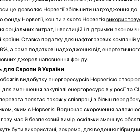
рси це дозволяє Норвегії збільшити надходження до
 фонду Норвегії, кошти з якого Норвегія
використову
я соціальних витрат, інвестицій і підтримки економічн
і країни. Ставка податку для нафтогазових компаній у 
8%, а саме податкові надходження від енергетичного
оловних джерел наповнення фонду.
 для Європи й України
обсягів видобутку енергоресурсів Норвегією створю
для зменшення закупівлі енергоресурсів у росії та С
еревага полягає також у співпраці з більш передба
ком, яким є Норвегія. Водночас скорочення залежнос
 газу має й безпековий вимір, оскільки зменшує обсяг
можуть бути використані, зокрема, для ведення гібридн