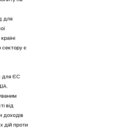
є
для
ої
країні
 сектору є
є для ЄС
ША.
чуваним
ті від
и доходів
их дій проти