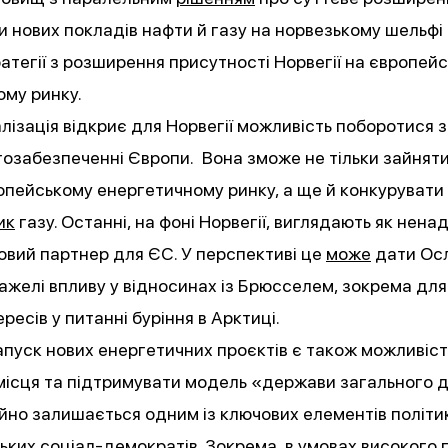
и нових покладів нафти й газу на норвезькому шельфі
атегії з розширення присутності Норвегії на європей
ому ринку.
лізація відкриє для Норвегії можливість поборотися 
гозабезпеченні Європи. Вона зможе не тільки зайнят
ропейському енергетичному ринку, а ще й конкурувати
ик
газу. Останні, на фоні Норвегії, виглядають як нена
вий партнер для ЄС. У перспективі це
може
дати Ос
ажелі впливу у відносинах із Брюсселем, зокрема дл
ресів у питанні буріння в Арктиці.
запуск нових енергетичних проєктів є також можливіс
 місця та підтримувати модель «держави загального 
йно залишається одним із ключових елементів політи
ких соціал-демократів. Зокрема, в умовах високого 