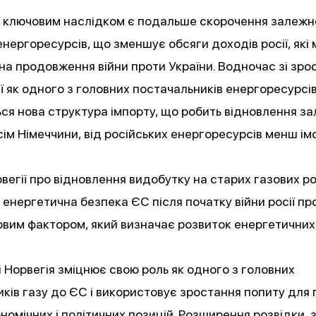
и ключовим наслідком є подальше скорочення залежно
енергоресурсів, що зменшує обсяги доходів росії, які
на продовження війни проти України. Водночас зі зр
ії як одного з головних постачальників енергоресурсі
ся нова структура імпорту, що робить відновлення з
ім Німеччини, від російських енергоресурсів менш ім
вегії про відновлення видобутку на старих газових 
 енергетична безпека ЄС після початку війни росії пр
вим фактором, який визначає розвиток енергетичних 
і Норвегія зміцнює свою роль як одного з головних
ків газу до ЄС і використовує зростання попиту для
номічних і політичних позицій. Розширення розвідки, 