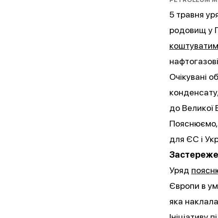
5 травня ур
родовищ у Пі
коштувати
нафтогазові
Очікувані о
конденсату,
до Великої Б
Пояснюємо, 
для ЄС і Укр
Застереже
Уряд
поясн
Європи в у
яка наклала
Ініціативу
п