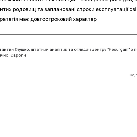
итих родовищ та заплановані строки експлуатації св
тратегія має довгостроковий характер.
тянтин Глушко
,
штатний аналітик та оглядач центру "Resurgam" з п
нічної Європи
Поді