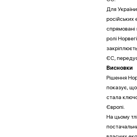
Для Україн
російських 
спрямовані 
ролі Норвег
закріплюєть
ЄС, передус
Висновки
Рішення Нор
показує, що
стала ключо
Європі.
На цьому тл
постачальни
власних еко