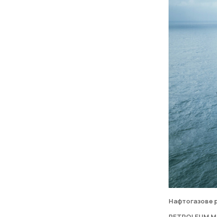
Нафтогазове 
PETROLEUM 