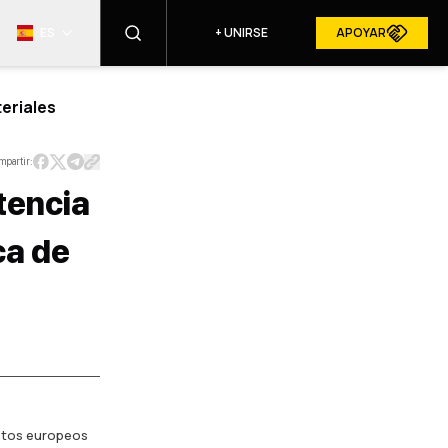
ES
+
UNIRSE
APOYAR
eriales
ENCONTRAR
mpartir:
tencia
RESURGAM EN LOS MEDIOS
ca de
ALES
untos europeos