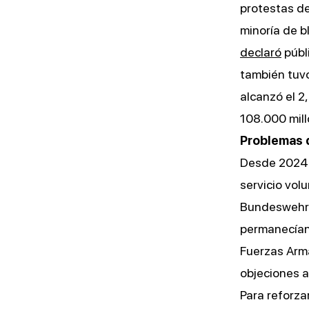
protestas de
minoría de 
declaró
públi
también tuvo
alcanzó el 2
108.000 mill
Problemas de
Desde 2024 s
servicio vol
Bundeswehr: 
permanecían
Fuerzas Arm
objeciones a
Para reforza