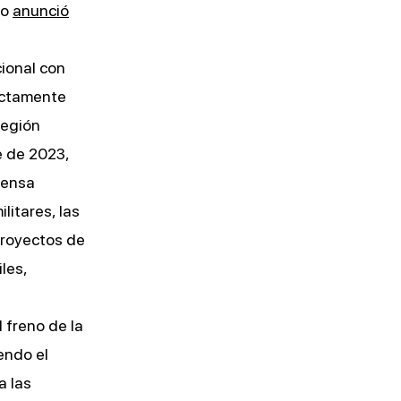
ro
anunció
ional con
ctamente
región
e de 2023,
fensa
litares, las
proyectos de
les,
 freno de la
endo el
a las