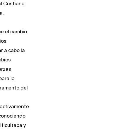
l Cristiana
a.
ue el cambio
ios
ar a cabo la
mbios
erzas
ara la
uramento del
 activamente
econociendo
ificultaba y