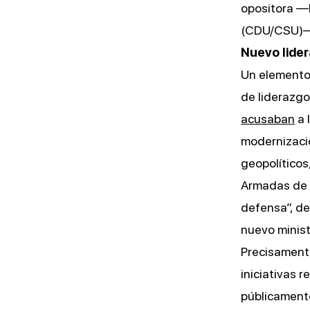
opositora —l
(CDU/CSU)— 
Nuevo lider
Un elemento 
de liderazgo
acusaban
a 
modernizació
geopolítico
Armadas de 
defensa”, de
nuevo minist
Precisamente
iniciativas 
públicamente