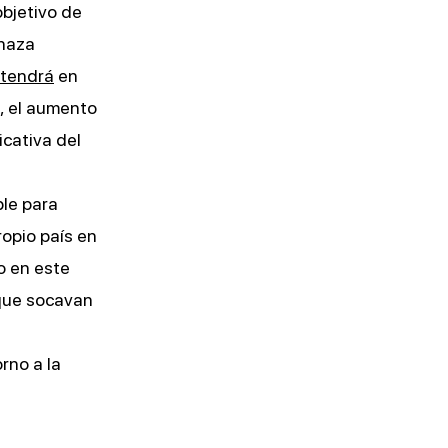
objetivo de
enaza
etendrá
en
s, el aumento
icativa del
ble para
opio país en
o en este
 que socavan
rno a la