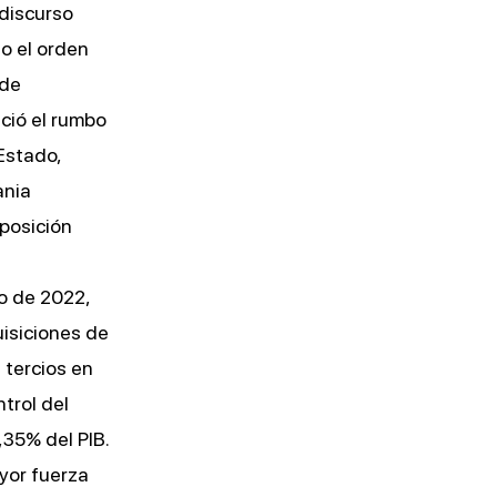
discurso
do el orden
 de
eció el rumbo
Estado,
ania
 posición
io de 2022,
isiciones de
 tercios en
trol del
,35% del PIB.
yor fuerza