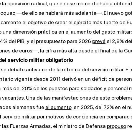
 la oposición radical, que en ese momento había obteni
bloqueo —de ello se hablará más adelante—. El nuevo go
camente el objetivo de crear el ejército más fuerte de E
 una dimensión práctica en el aumento del gasto militar
,4% del PIB, y el presupuesto para 2026
prevé
el 2,8% de
ones de euros—, la cifra más alta desde el final de la Gue
l servicio militar obligatorio
e debate activamente la reforma del servicio militar. El
untario vigente desde 2011
derivó
en un déficit de person
más del 20% de los puestos para soldados y personal mi
 vacantes. Una de las manifestaciones de este problema
adas alemanas fue
el aumento
, en 2025, del 72% en el 
l servicio militar por motivos de conciencia en comparac
r las Fuerzas Armadas, el ministro de Defensa
propuso
re