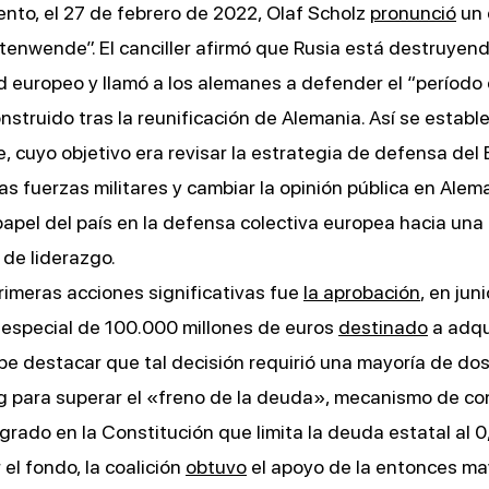
ento, el 27 de febrero de 2022, Olaf Scholz
pronunció
un 
itenwende”. El canciller afirmó que Rusia está destruyen
 europeo y llamó a los alemanes a defender el “período
onstruido tras la reunificación de Alemania. Así se establ
 cuyo objetivo era revisar la estrategia de defensa del 
as fuerzas militares y cambiar la opinión pública en Alem
papel del país en la defensa colectiva europea hacia una
 de liderazgo.
rimeras acciones significativas fue
la aprobación
, en jun
 especial de 100.000 millones de euros
destinado
a adqu
e destacar que tal decisión requirió una mayoría de dos
 para superar el «freno de la deuda», mecanismo de con
rado en la Constitución que limita la deuda estatal al 0
 el fondo, la coalición
obtuvo
el apoyo de la entonces ma