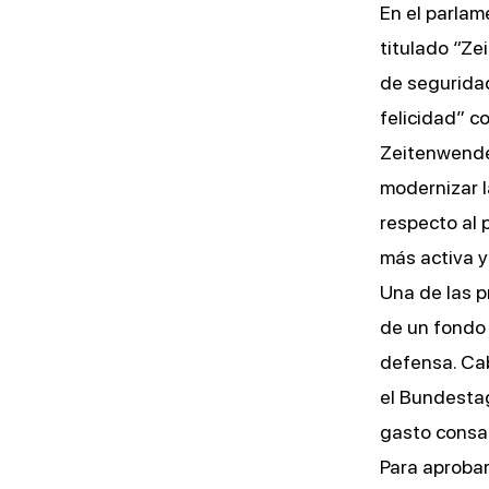
En el parlam
titulado “Ze
de seguridad
felicidad” c
Zeitenwende,
modernizar l
respecto al 
más activa y
Una de las p
de un fondo
defensa. Cab
el Bundestag
gasto consag
Para aprobar