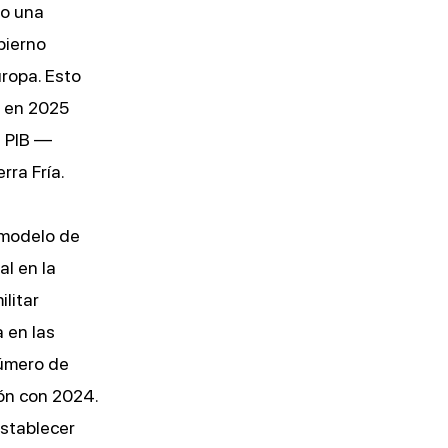
do una
bierno
uropa. Esto
: en 2025
l PIB —
rra Fría.
 modelo de
al en la
litar
 en las
número de
ión con 2024.
stablecer