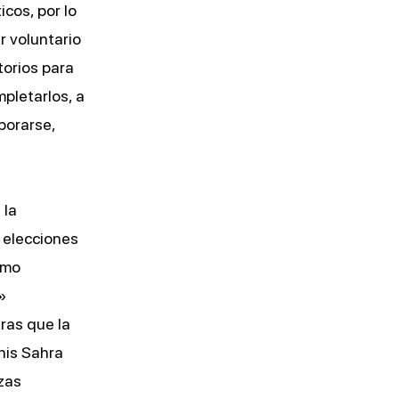
icos, por lo
r voluntario
torios para
mpletarlos, a
porarse,
 la
 elecciones
omo
»
ras que la
nis Sahra
zas