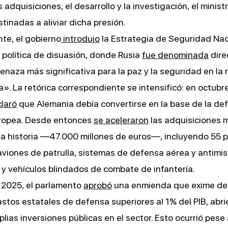
 adquisiciones, el desarrollo y la investigación, el minist
tinadas a aliviar dicha presión.
te, el gobierno
introdujo
la Estrategia de Seguridad Nac
a política de disuasión, donde Rusia
fue denominada
dire
naza más significativa para la paz y la seguridad en la 
a». La retórica correspondiente se intensificó: en octubr
laró
que Alemania debía convertirse en la base de la de
uropea. Desde entonces
se aceleraron
las adquisiciones mi
la historia —47.000 millones de euros—, incluyendo 55 
viones de patrulla, sistemas de defensa aérea y antimisi
 y vehículos blindados de combate de infantería.
 2025, el parlamento
aprobó
una enmienda que exime del
stos estatales de defensa superiores al 1% del PIB, abri
lias inversiones públicas en el sector. Esto ocurrió pese 