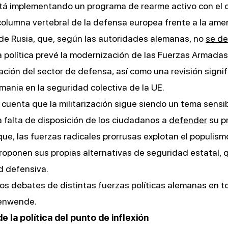
está implementando un programa de rearme activo con el 
 columna vertebral de la defensa europea frente a la am
de Rusia, que, según las autoridades alemanas, no
se d
a política prevé la modernización de las Fuerzas Armada
iación del sector de defensa, así como una revisión signif
mania en la seguridad colectiva de la UE.
cuenta que la militarización sigue siendo un tema sensi
a falta de disposición de los ciudadanos a
defender
su pr
ue, las fuerzas radicales prorrusas explotan el populism
roponen sus propias alternativas de seguridad estatal,
d defensiva.
os debates de distintas fuerzas políticas alemanas en to
tenwende.
e la política del punto de inflexión