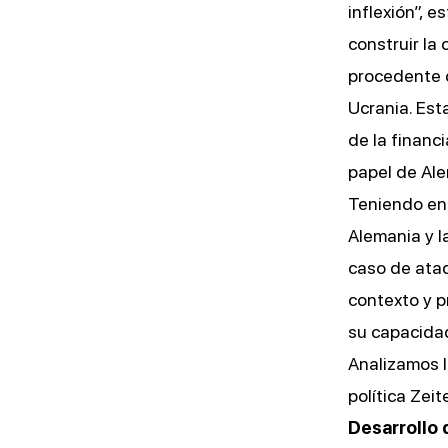
inflexión”, 
construir la
procedente 
Ucrania. Est
de la financ
papel de Ale
Teniendo en 
Alemania y l
caso de ataq
contexto y p
su capacida
Analizamos l
política Zei
Desarrollo d