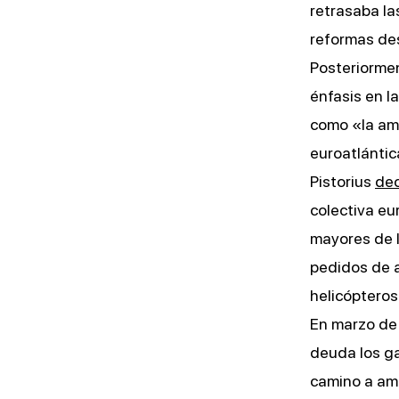
retrasaba las
reformas des
Posteriormen
énfasis en l
como «la ame
euroatlántic
Pistorius
dec
colectiva e
mayores de 
pedidos de a
helicópteros
En marzo de
deuda los ga
camino a amp