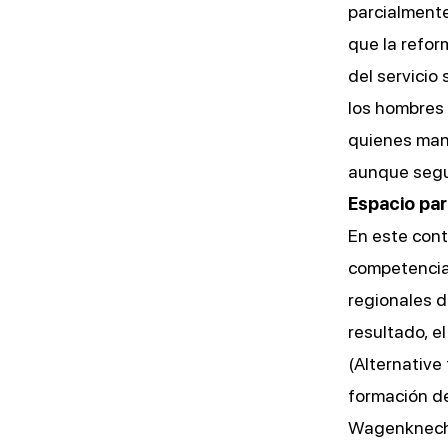
parcialmente 
que la refor
del servicio
los hombres 
quienes mani
aunque seguí
Espacio par
En este cont
competencia
regionales d
resultado, e
(Alternative
formación d
Wagenknecht