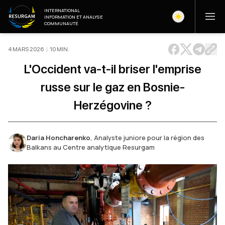
INTERNATIONAL
INFORMATION ET ANALYSE
COMMUNAUTÉ
4 MARS 2026
|
10
MIN
.
L'Occident va-t-il briser l'emprise
russe sur le gaz en Bosnie-
Herzégovine ?
Daria Honcharenko
,
Analyste juniore pour la région des
Balkans au Centre analytique Resurgam