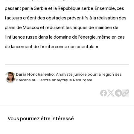
passant par la Serbie et la République serbe. Ensemble, ces
facteurs créent des obstacles préventifs à la réalisation des
plans de Moscou et réduisent les risques de maintien de
l'influence russe dans le domaine de l'énergie, même en cas
de lancement de l'« interconnexion orientale ».
Daria Honcharenko
,
Analyste juniore pour la région des
Balkans au Centre analytique Resurgam
Vous pourriez être intéressé
L’avenir
Pourquoi
Cinq
Comment
Singapour
Deux
Les
Élections
Car