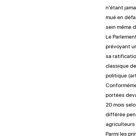
n'étant jama
mué en défai
sein même de
Le Parlement
prévoyant un
sa ratificati
classique de
politique (a
Conformémen
portées deva
20 mois selo
différée pen
agriculteurs
Parmi les pr