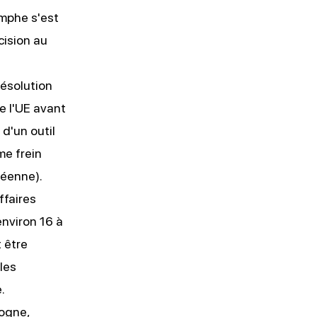
omphe s'est
cision au
résolution
e l'UE avant
 d'un outil
me frein
péenne).
ffaires
nviron 16 à
t être
les
.
logne
,