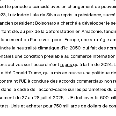
ette période a coïncidé avec un changement de pouvoir 
23, Luiz Inácio Lula da Silva a repris la présidence, succ
'ancien président Bolsonaro a cherché à développer le s
urtant clé, au prix de la déforestation en Amazonie, tandi
e lancement du Pacte vert pour l'Europe, une stratégie a
indre la neutralité climatique d'ici 2050, qui fait des no
tales une condition préalable au commerce internationa
ons actives sur l'accord n'ont
repris
qu'à la fin de 2024. 
a été Donald Trump, qui a mis en œuvre une politique de
contraint
l'UE à conclure des accords commerciaux non re
 dans le cadre de l'accord-cadre sur les paramètres du
sement du 27 au 28 juillet 2025, l'UE doit investir 600 mil
États-Unis et acheter pour 750 milliards de dollars de co