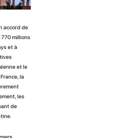
n accord de
770 millions
ys et à
tives
péenne et le
France, la
lièrement
lement, les
gnant de
tine.