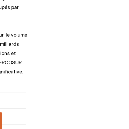
cupés par
ur, le volume
illiards
ions et
 MERCOSUR.
nificative.