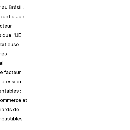
au Brésil :
édant à Jair
ecteur
s que l'UE
mbitieuse
rmes
l.
Le facteur
 pression
ntables :
 commerce et
liards de
mbustibles