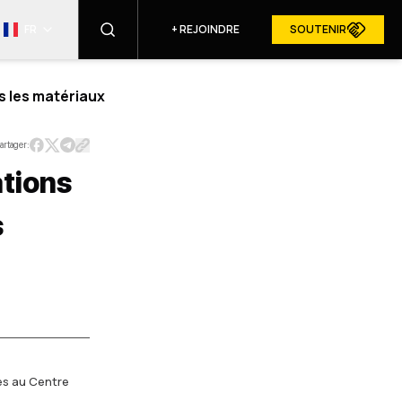
FR
+
REJOINDRE
SOUTENIR
s les matériaux
TROUVER
artager:
tions
RESURGAM DANS LES MÉDIAS
s
U SITE
es au Centre