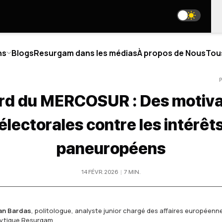
ns
Blogs
Resurgam dans les médias
À propos de Nous
Tou
P
rd du MERCOSUR : Des motiva
TIQUE
BLOGS
électorales contre les intérêt
PROPOS DE NOUS
NOS RÉSEAUX SOCIAUX
paneuropéens
I SOMMES-NOUS
R TEAM
media@resurgamhub.org
NIOR ANALYSTS
14 FÉVR. 2026
|
7
MIN
.
CONDITIONS D'UTILISATION DES MATÉRIAUX D
LLABORATIONS
VENEZ AUTEUR
OIGNEZ L'ÉQUIPE
BULLETIN
NTACTS
an Bardas
,
politologue, analyste junior chargé des affaires européenn
lytique Resurgam