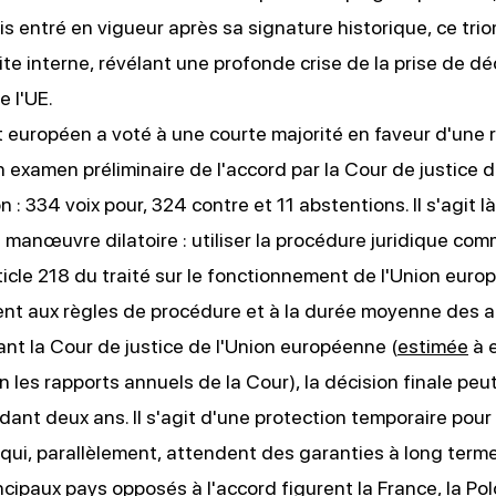
is entré en vigueur après sa signature historique, ce tri
te interne, révélant une profonde crise de la prise de dé
 l'UE.
 européen a voté à une courte majorité en faveur d'une 
 examen préliminaire de l'accord par la Cour de justice d
on : 334 voix pour, 324 contre et 11 abstentions. Il s'agit là
 manœuvre dilatoire : utiliser la procédure juridique com
rticle 218 du traité sur le fonctionnement de l'Union euro
t aux règles de procédure et à la durée moyenne des a
nt la Cour de justice de l'Union européenne (
estimée
à e
n les rapports annuels de la Cour), la décision finale peu
dant deux ans. Il s'agit d'une protection temporaire pour 
 qui, parallèlement, attendent des garanties à long terme
incipaux pays opposés à l'accord figurent la
France
, la
Po