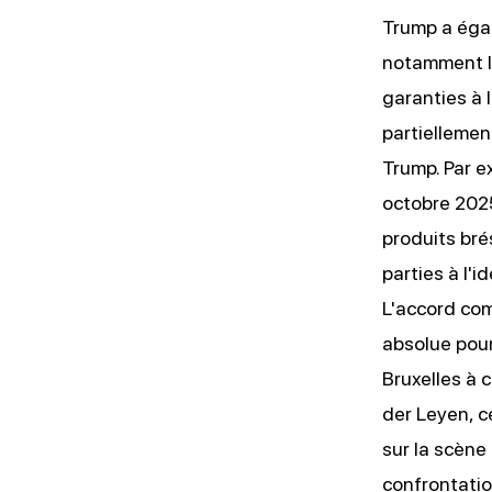
Trump a égal
notamment l
garanties à 
partiellemen
Trump. Par ex
octobre 2025
produits brés
parties à l'
L'accord co
absolue pour
Bruxelles à 
der Leyen, c
sur la scène 
confrontatio