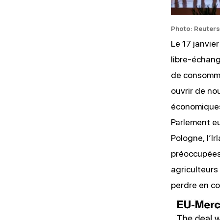
Photo: Reuters
Le 17 janvi
libre-échan
de consommat
ouvrir de no
économiques,
Parlement eu
Pologne, l’Ir
préoccupées 
agriculteurs
perdre en co