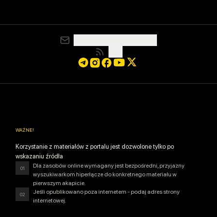
media@resurgamhub.org
RSS
WAŻNE
!
Korzystanie z materiałów z portalu jest dozwolone tylko po
wskazaniu źródła
Dla zasobów online wymagany jest bezpośredni, przyjazny
01
wyszukiwarkom hiperłącze do konkretnego materiału w
pierwszym akapicie.
Jeśli opublikowano poza internetem - podaj adres strony
02
internetowej.