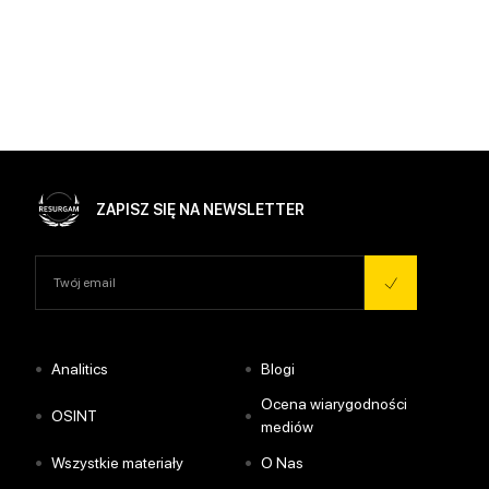
ZAPISZ SIĘ NA NEWSLETTER
•
•
Analitics
Blogi
Ocena wiarygodności
•
•
OSINT
mediów
•
•
Wszystkie materiały
O Nas