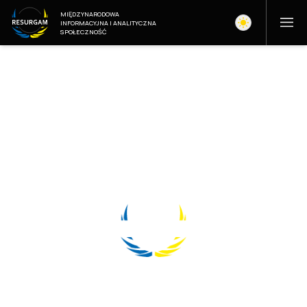
MIĘDZYNARODOWA
INFORMACYJNA I ANALITYCZNA
SPOŁECZNOŚĆ