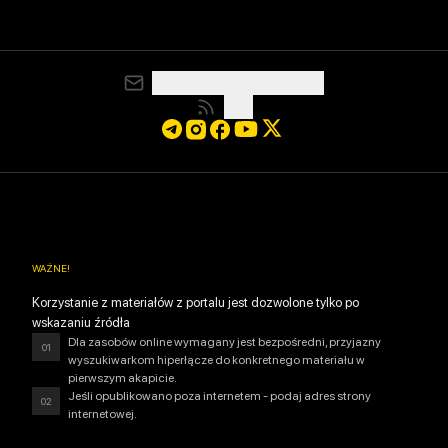
media@resurgamhub.org
RSS
WAŻNE
!
Korzystanie z materiałów z portalu jest dozwolone tylko po
wskazaniu źródła
Dla zasobów online wymagany jest bezpośredni, przyjazny
01
wyszukiwarkom hiperłącze do konkretnego materiału w
pierwszym akapicie.
Jeśli opublikowano poza internetem - podaj adres strony
02
internetowej.