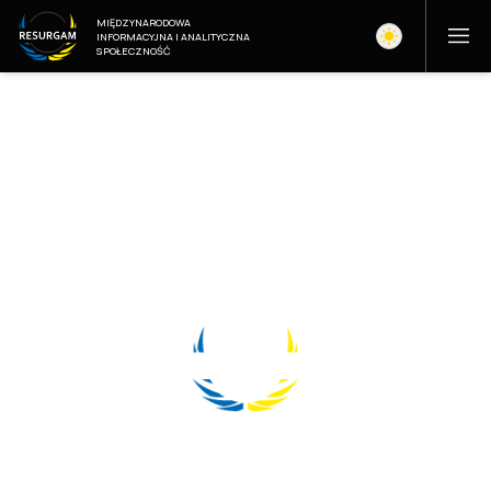
MIĘDZYNARODOWA
INFORMACYJNA I ANALITYCZNA
SPOŁECZNOŚĆ