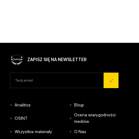
ZAPISZ SIĘ NA NEWSLETTER
•
•
Analitics
Blogi
Ocena wiarygodności
•
•
OSINT
mediów
•
•
Wszystkie materiały
O Nas