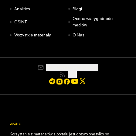
•
•
Analitics
Blogi
Ocena wiarygodności
•
•
OSINT
mediów
•
•
Wszystkie materiały
O Nas
media@resurgamhub.org
RSS
WAŻNE
!
Korzystanie z materiałów z portalu jest dozwolone tylko po