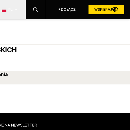
PL
+
DOŁĄCZ
WSPIERAJ
ZNAJDŹ
SKICH
RESURGAM W MEDIACH
ania
SIĘ NA NEWSLETTER