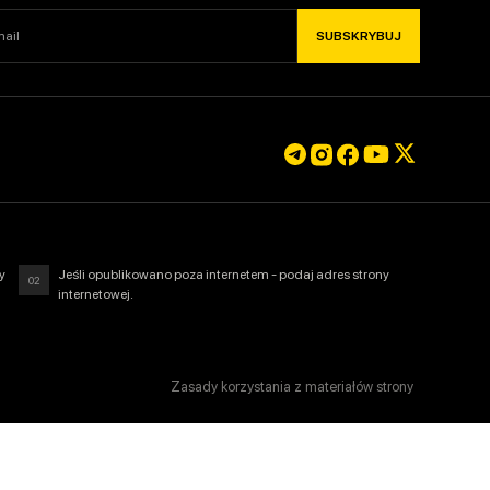
BUJ
SUBSKRYBUJ
y
Jeśli opublikowano poza internetem - podaj adres strony
02
internetowej.
Zasady korzystania z materiałów strony