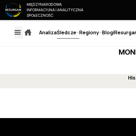
MIĘDZYNARODOWA
INFORMACYJNA I ANALITYCZNA
SPOŁECZNOŚĆ
Analiza
Śledcze
Regiony
Blogi
Resurga
MONI
EXPLAINERS
AN
His
REGIONY
ŚLEDCZE
O 
EUROPA
MONITOROWANIE TREŚCI
KIM
AMERYKA
MEDIÓW EUROPEJSKICH
OUR
ROSJA & BIAŁORUŚ
JUN
OCENA WIARYGODNOŚCI
BLISKI WSCHÓD & AFRYKA
COL
AUTORA
AZJA I PACYFIK
BEC
OCENA WIARYGODNOŚCI
JOI
MEDIÓW
KON
METODYKA OCENY
OSINT