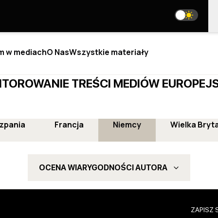
m w mediach
O Nas
Wszystkie materiały
TOROWANIE TREŚCI MEDIÓW EUROPEJ
ALIZA
BLOGI
zpania
Francja
Niemcy
Wielka Bryt
NAS
WE ARE ON SOCIAL MEDIA
 JESTEŚMY
 TEAM
media@resurgamhub.org
OCENA WIARYGODNOŚCI AUTORA
IOR ANALYSTS
ZASADY KORZYSTANIA Z MATERIAŁÓW STRONY
LABORATIONS
OME AN AUTHOR
N THE TEAM
NEWSLETTER
TAKTY
ZAPISZ 