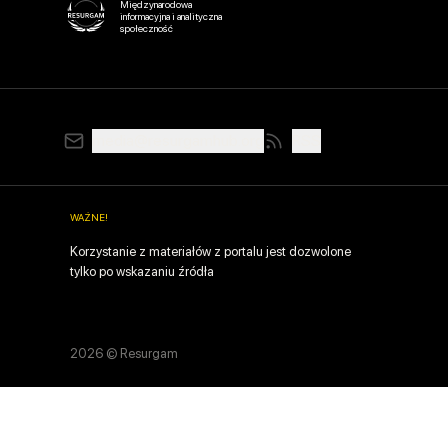
Międzynarodowa
informacyjna i analityczna
społeczność
media@resurgamhub.org
RSS
WAŻNE
!
Korzystanie z materiałów z portalu jest dozwolone
tylko po wskazaniu źródła
2026
© Resurgam