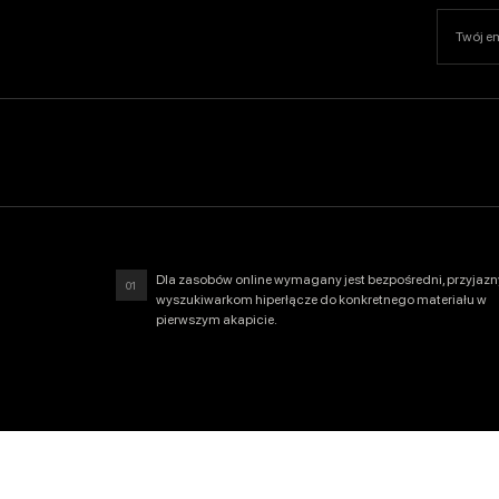
SUBSKRY
Dla zasobów online wymagany jest bezpośredni, przyjazn
01
wyszukiwarkom hiperłącze do konkretnego materiału w
pierwszym akapicie.