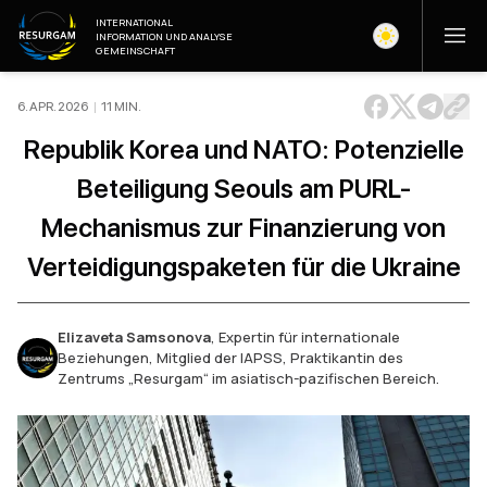
INTERNATIONAL
INFORMATION UND ANALYSE
GEMEINSCHAFT
6. APR. 2026
|
11
MIN
.
Republik Korea und NATO: Potenzielle
Beteiligung Seouls am PURL-
Mechanismus zur Finanzierung von
Verteidigungspaketen für die Ukraine
Elizaveta Samsonova
,
Expertin für internationale
Beziehungen, Mitglied der IAPSS, Praktikantin des
Zentrums „Resurgam“ im asiatisch-pazifischen Bereich.