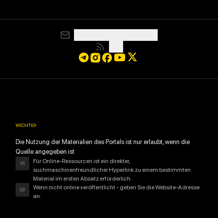
media@resurgamhub.org
RSS
WICHTIG
!
Die Nutzung der Materialien des Portals ist nur erlaubt, wenn die
Quelle angegeben ist
Für Online-Ressourcen ist ein direkter,
01
suchmaschinenfreundlicher Hyperlink zu einem bestimmten
Material im ersten Absatz erforderlich.
Wenn nicht online veröffentlicht - geben Sie die Website-Adresse
02
an.