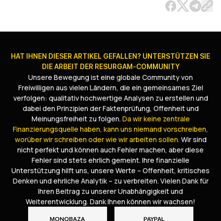
HAT IHNEN DIESER ARTIKEL GEFALLEN? UNTERSTÜTZEN SIE
DIE ARBEIT DER RESURGAM-COMMUNITY
Unsere Bewegung ist eine globale Community von
Freiwilligen aus vielen Ländern, die ein gemeinsames Ziel
verfolgen: qualitativ hochwertige Analysen zu erstellen und
dabei den Prinzipien der Faktenprüfung, Offenheit und
Meinungsfreiheit zu folgen.
Da wir keine zentrale
Finanzierungsquelle haben, kann uns niemand vorschreiben,
worüber wir schreiben oder wie wir arbeiten sollen.
Wir sind
nicht perfekt und können auch Fehler machen, aber diese
Fehler sind stets ehrlich gemeint. Ihre finanzielle
Unterstützung hilft uns, unsere Werte – Offenheit, kritisches
Denken und ehrliche Analytik – zu verbreiten. Vielen Dank für
Ihren Beitrag zu unserer Unabhängigkeit und
Weiterentwicklung. Dank Ihnen können wir wachsen!
MONOBAZA
PAYPAL