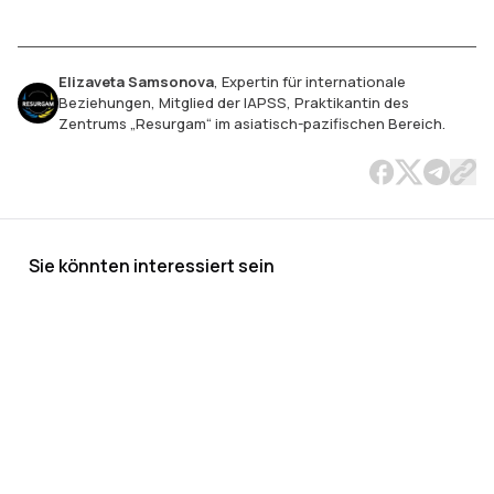
Elizaveta Samsonova
,
Expertin für internationale
Beziehungen, Mitglied der IAPSS, Praktikantin des
Zentrums „Resurgam“ im asiatisch-pazifischen Bereich.
Sie könnten interessiert sein
Singapur
Zwei
Chinesisch-
Chinas Strategie
Russland
China, Xi
Mög
unter den
Asiens,
japanischer
gegenüber
von
Jinping und
Grü
Bedingungen
ein
diplomatischer
Ozeanien: Wie
China
die große
Xi 
der
Peking
Streit um
China das
ablenken.
politische
Abw
Verschärfung
23. MAI
Taiwan
Machtgleichgewicht
War der
Umstellung
bei
2026
|
12
des
3. MAI 2026
in der Pazifikregion
|
11
MIN
.
Gipfel
15. AUG.
Gip
MIN
.
2025
|
13
MIN
.
Wettbewerbs
verändert
auf
11. J
MIN
.
zwischen
8. APR. 2026
Alaska
|
10
MIN
.
den USA und
der erste