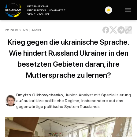
INTERNATIONAL
INFORMATION UND ANALYSE
GEMEINSCHAFT
25. NOV. 2025
|
4
MIN
.
Krieg gegen die ukrainische Sprache.
Wie hindert Russland Ukrainer in den
besetzten Gebieten daran, ihre
Muttersprache zu lernen?
Dmytro Olkhovychenko
,
Junior-Analyst mit Spezialisierung
auf autoritäre politische Regime, insbesondere auf das
gegenwärtige politische System Russlands.