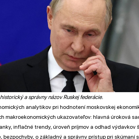
historický a správny názov Ruskej federácie.
nomických analytikov pri hodnotení moskovskej ekonomi
ch makroekonomických ukazovateľov: hlavná úroková s
anky, inflačné trendy, úroveň príjmov a odhad výdavkov
e, bezpochyby, o základný a správny prístup pri skúman