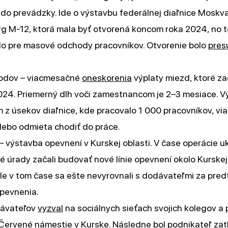
 do prevádzky. Ide o výstavbu federálnej diaľnice Moskva
g M-12, ktorá mala byť otvorená koncom roka 2024, no t
lo pre masové odchody pracovníkov. Otvorenie bolo
pres
odov – viacmesačné
oneskorenia
výplaty miezd, ktoré zač
24. Priemerný dlh voči zamestnancom je 2–3 mesiace. V
 z úsekov diaľnice, kde pracovalo 1 000 pracovníkov, vi
alebo odmieta chodiť do práce.
 – výstavba opevnení v Kurskej oblasti. V čase operácie u
é úrady začali budovať nové línie opevnení okolo Kurskej
Ale v tom čase sa ešte nevyrovnali s dodávateľmi za pre
pevnenia.
dávateľov
vyzval
na sociálnych sieťach svojich kolegov a 
 Červené námestie v Kurske. Následne bol podnikateľ za