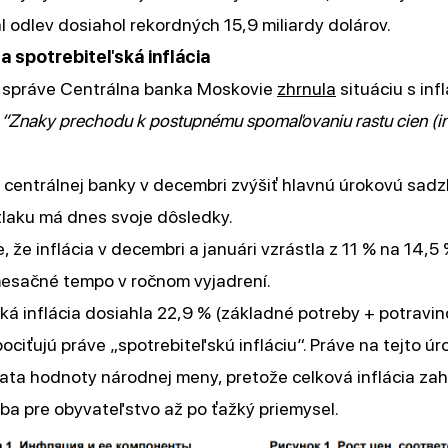
ál odlev dosiahol rekordných 15,9 miliardy dolárov.
 a spotrebiteľská inflácia
j správe Centrálna banka Moskovie
zhrnula
situáciu s inf
:
“Znaky prechodu k postupnému spomaľovaniu rastu cien (inf
centrálnej banky v decembri zvýšiť hlavnú úrokovú sadz
tlaku má dnes svoje dôsledky.
 že inflácia v decembri a januári vzrástla z 11 % na 14,5 
esačné tempo v ročnom vyjadrení.
ká inflácia dosiahla 22,9 % (základné potreby + potravin
ociťujú práve „spotrebiteľskú infláciu“. Práve na tejto úr
rata hodnoty národnej meny, pretože celková inflácia zah
ba pre obyvateľstvo až po ťažký priemysel.