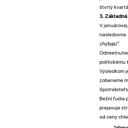
štvrtý kvart
3. Základná
V januárove
nasledovne
chýbajú”.
Odmietnutie 
politickému 
Výsledkom je,
zoberieme m
Spotrebiteľs
Bežní ľudia p
prejavuje st
od ceny chle