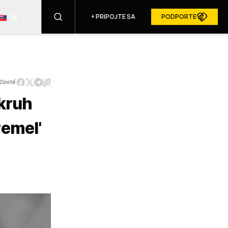
SK
+
PRIPOJTE SA
PODPORTE
NÁJSŤ
Zdieľať:
 kruh
RESURGAM V MÉDIÁCH
Kremeľ
PRIHLÁSIŤ