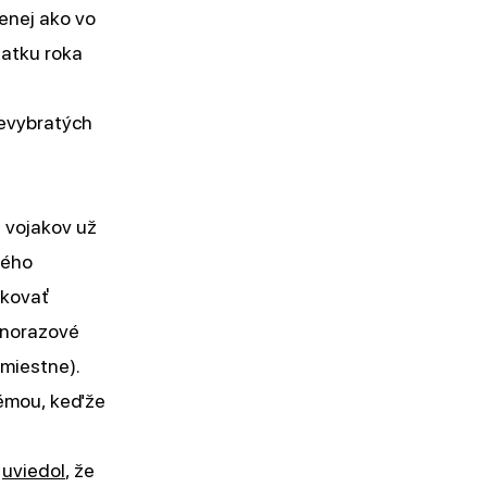
menej ako vo
iatku roka
nevybratých
e vojakov už
kého
skovať
ednorazové
 miestne).
témou, keďže
n
uviedol
, že