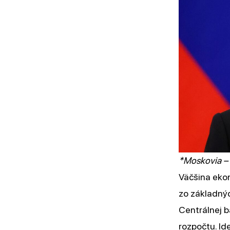
EVALUACIÓN
OSINT
*Moskovia – 
Väčšina eko
zo základný
Centrálnej b
rozpočtu. Id