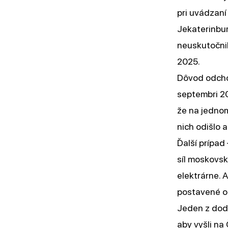
pri uvádzaní
Jekaterinbur
neuskutočni
2025.
Dôvod odch
septembri 20
že na jednom
nich odišlo 
Ďalší prípad
síl moskovsk
elektrárne. 
postavené o
Jeden z do
aby vyšli na