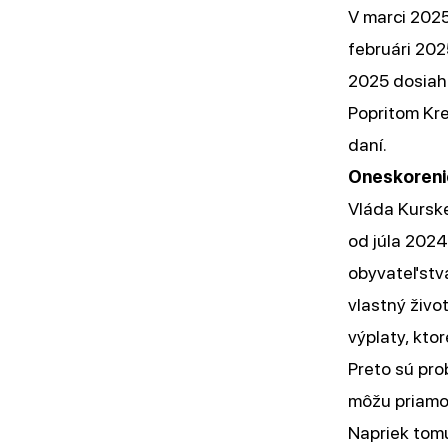
V marci 202
februári 202
2025 dosiahl
Popritom Kre
daní.
Oneskoreni
Vláda Kurske
od júla 2024
obyvateľstv
vlastný živo
výplaty, kto
Preto sú pro
môžu priamo
Napriek tomu