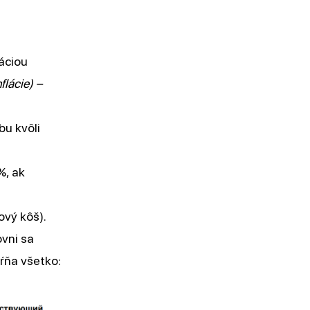
láciou
lácie) –
bu kvôli
%, ak
ový kôš).
ovni sa
ŕňa všetko: