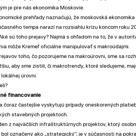
rým je pre nás ekonomika Moskovie.
onomické prehľady naznačujú, že moskovská ekonomika 
časného tempa narazí na rozsiahlu krízu koncom roku 202
Aké sú toho prejavy? Najmä s ohľadom na to, že v autori
nia môže Kremeľ oficiálne manipulovať s makroúdajmi.
prejavov toho, čo pozorujeme na makroúrovni, sme sa rozh
žšiu, aby sme zistili, či makrotrendy, ktoré sledujeme, maj
 lokálnej úrovni.
eli?
né financovanie
a čoraz častejšie vyskytujú prípady oneskorených platie
kých stavebných projektoch.
den z najväčších infraštruktúrnych projektov, ktorý osobn
ý bol označený ako „strategický“, je v súčasnosti na pokra