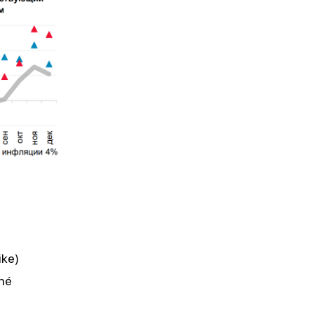
ike)
čné