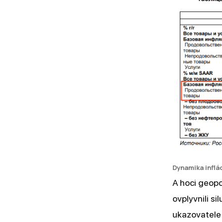
Dynamika inflá
A hoci geopo
ovplyvnili s
ukazovatele 