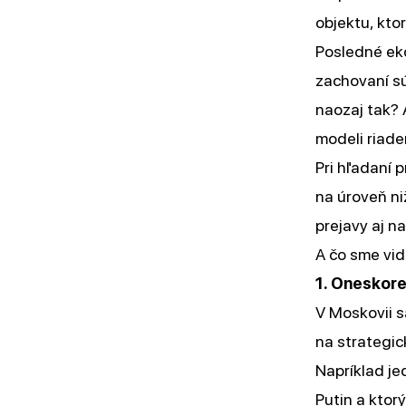
objektu, kto
Posledné ek
zachovaní sú
naozaj tak? 
modeli riade
Pri hľadaní 
na úroveň ni
prejavy aj na
A čo sme vid
1. Oneskore
V Moskovii s
na strategic
Napríklad je
Putin a ktor