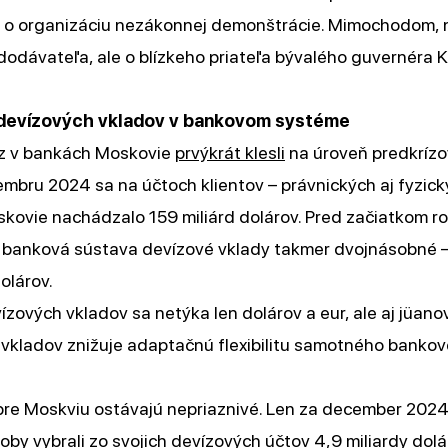
s o organizáciu nezákonnej demonštrácie. Mimochodom, 
odávateľa, ale o blízkeho priateľa bývalého guvernéra K
e devízových vkladov v bankovom systéme
z v bankách Moskovie
prvýkrát klesli
na úroveň predkrízo
mbru 2024 sa na účtoch klientov – právnických aj fyzick
ovie nachádzalo 159 miliárd dolárov. Pred začiatkom ro
a banková sústava devízové vklady takmer dvojnásobné –
olárov.
ízových vkladov sa netýka len dolárov a eur, ale aj jüano
 vkladov znižuje adaptačnú flexibilitu samotného banko
pre Moskviu ostávajú nepriaznivé. Len za december 2024
oby vybrali zo svojich devízových účtov 4,9 miliardy dolá