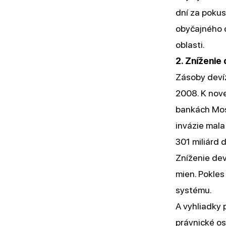
dní za poku
obyčajného d
oblasti.
2. Zníženi
Zásoby deví
2008. K nove
bankách Mosk
invázie mal
301 miliárd d
Zníženie dev
mien. Pokles
systému.
A vyhliadky 
právnické os