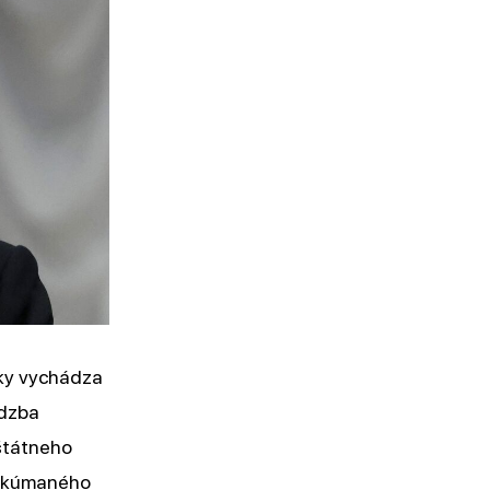
SA
ky vychádza
adzba
 štátneho
í skúmaného