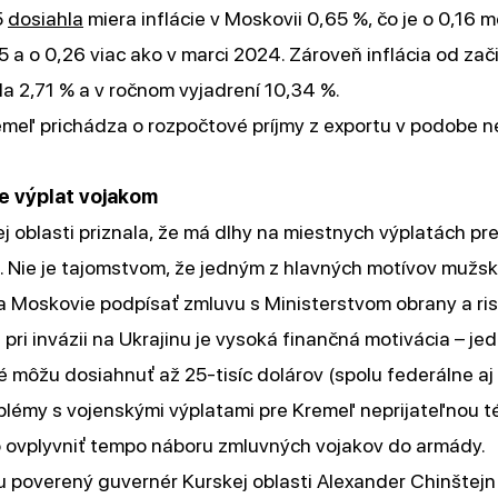
5
dosiahla
miera inflácie v Moskovii 0,65 %, čo je o 0,16 
5 a o 0,26 viac ako v marci 2024. Zároveň inflácia od zač
a 2,71 % a v ročnom vyjadrení 10,34 %.
meľ prichádza o rozpočtové príjmy z exportu v podobe 
e výplat vojakom
j oblasti priznala, že má dlhy na miestnych výplatách pr
. Nie je tajomstvom, že jedným z hlavných motívov mužs
a Moskovie podpísať zmluvu s Ministerstvom obrany a ri
t pri invázii na Ukrajinu je vysoká finančná motivácia – j
ré môžu dosiahnuť až 25-tisíc dolárov (spolu federálne aj
blémy s vojenskými výplatami pre Kremeľ neprijateľnou 
 ovplyvniť tempo náboru zmluvných vojakov do armády.
 poverený guvernér Kurskej oblasti Alexander Chinštej