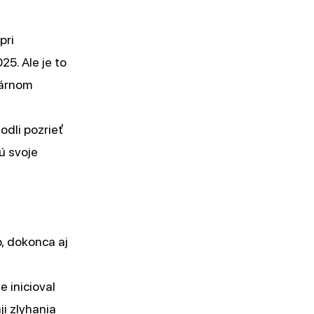
pri
5. Ale je to
tárnom
odli pozrieť
ú svoje
b, dokonca aj
e inicioval
ji zlyhania