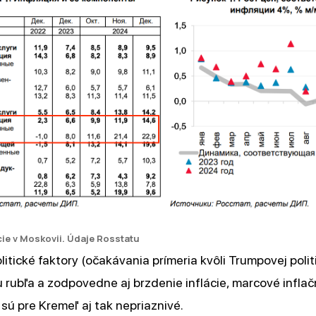
cie v Moskovii. Údaje Rosstatu
litické faktory (očakávania prímeria kvôli Trumpovej polit
ilu rubľa a zodpovedne aj brzdenie inflácie, marcové infla
sú pre Kremeľ aj tak nepriaznivé.