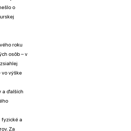
nešlo o
urskej
vého roku
ých osôb – v
zsiahlej
 vo výške
v a ďalších
vého
 fyzické a
rov. Za