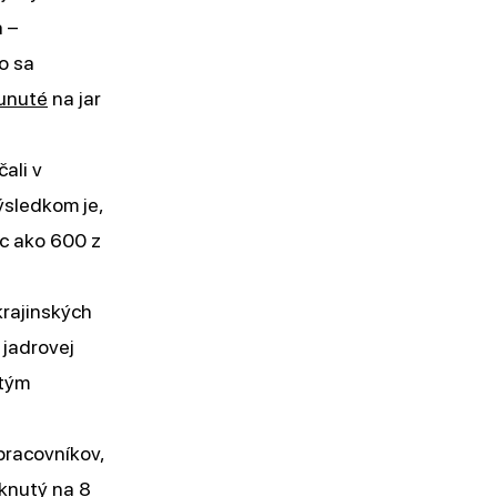
 –
o sa
unuté
na jar
ali v
ýsledkom je,
ac ako 600 z
krajinských
 jadrovej
dtým
pracovníkov,
tknutý na 8