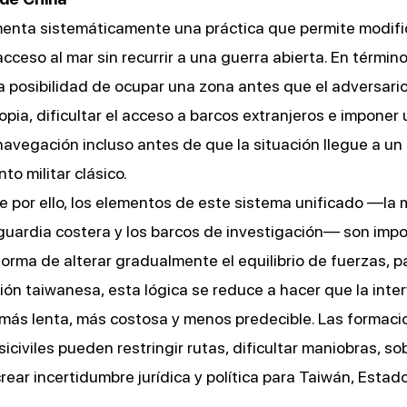
enta sistemáticamente una práctica que permite modific
cceso al mar sin recurrir a una guerra abierta. En término
a posibilidad de ocupar una zona antes que el adversario,
opia, dificultar el acceso a barcos extranjeros e imponer
avegación incluso antes de que la situación llegue a un
to militar clásico.
 por ello, los elementos de este sistema unificado —la m
 guardia costera y los barcos de investigación— son imp
orma de alterar gradualmente el equilibrio de fuerzas, p
ión taiwanesa, esta lógica se reduce a hacer que la inte
 más lenta, más costosa y menos predecible. Las formac
iciviles pueden restringir rutas, dificultar maniobras, so
 crear incertidumbre jurídica y política para Taiwán, Esta