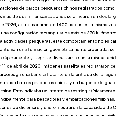
aciones de barcos pesqueros chinos registrados como ci
, más de dos mil embarcaciones se alinearon en dos largas
 de 2026, aproximadamente 1400 barcos en la misma zon
 una configuración rectangular de más de 370 kilómetro
ra actividades pesqueras, este comportamiento no es car
mantenían una formación geométricamente ordenada, se
 rápidamente y luego se dispersaron con la misma rapid
y 11 de abril de 2026, imágenes satelitales
registraron
ce
rborough una barrera flotante en la entrada de la laguna
ntraban barcos pesqueros chinos y un buque de la guard
 china. Esto indicaba un intento de restringir físicamente
rincipalmente para pescadores y embarcaciones filipinas.
ciones de diciembre y enero mostraron la capacidad de 
rápidamente una gran masa de embarcaciones cuasicivile