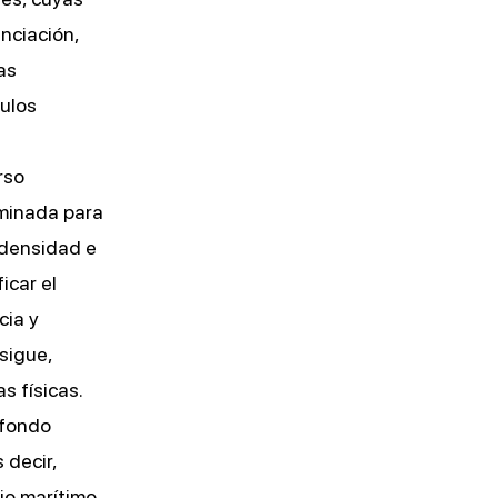
nciación,
as
culos
rso
minada para
 densidad e
icar el
cia y
sigue,
s físicas.
 fondo
 decir,
io marítimo.