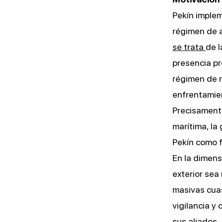
Pekín implem
régimen de a
se trata
de l
presencia pr
régimen de n
enfrentamien
Precisamente
marítima, la
Pekín como f
En la dimens
exterior sea
masivas cuas
vigilancia y
sus aliados.