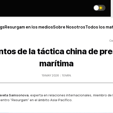
gs
Resurgam en los medios
Sobre Nosotros
Todos los mat
Co
tos de la táctica china de pr
ÍTICO
BLOGS
marítima
BRE NOSOTROS
ESTAMOS EN LAS REDES SOCI
19 MAY 2026
|
10
MIN
.
IÉNES SOMOS
STRO EQUIPO
media@resurgamhub.org
ISTAS JUNIOR
TÉRMINOS DE USO DE LOS MATERIALES DEL SITIO
ABORACIONES
zaveta Samsonova
,
experta en relaciones internacionales, miembro de
IÉRTETE EN AUTOR
centro “Resurgam” en el ámbito Asia-Pacífico.
E AL EQUIPO
HOJA INFORMATIVA
TACTOS