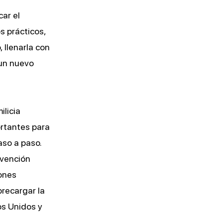
ar el
s prácticos,
 llenarla con
 un nuevo
ilicia
ortantes para
aso a paso.
rvención
iones
brecargar la
dos Unidos y