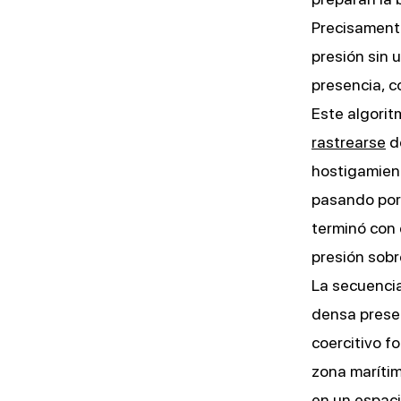
Precisamente
presión sin 
presencia, co
Este algorit
rastrearse
de
hostigamien
pasando por
terminó con 
presión sobr
La secuencia
densa presen
coercitivo f
zona maríti
en un espaci