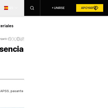
ES
+
UNIRSE
APOYAR
eriales
ENCONTRAR
mpartir:
esencia
RESURGAM EN LOS MEDIOS
ALES
 IAPSS, pasante