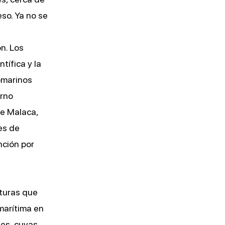
so. Ya no se
a
n. Los
tífica y la
ubmarinos
orno
de Malaca,
es de
nción por
cturas que
marítima en
es, cuyas