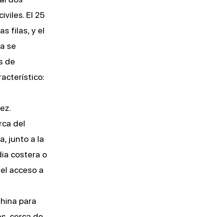
viles. El 25
 filas, y el
a se
s de
acterístico:
ez.
rca del
, junto a la
ia costera o
 el acceso a
China para
s, cerca de