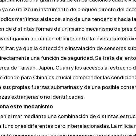
ya se utilizó un instrumento de bloqueo directo del acce
sodios marítimos aislados, sino de una tendencia hacia l
ón de distintas formas de un mismo mecanismo de presió
estigación actúan en el límite entre la investigación cien
 militar, ya que la detección o instalación de sensores s
irectamente una función de seguridad. Se trata del ent
rca de Taiwán, Japón, Guam y los accesos al estrecho 
e donde para China es crucial comprender las condicion
 sus propias fuerzas submarinas y de una posible conte
rzas extranjeras o no identificadas.
ona este mecanismo
en el mar mediante una combinación de distintas estru
unciones diferentes pero interrelacionadas. La milicia 
 está compuesta por barcos pesqueros formalmente civil