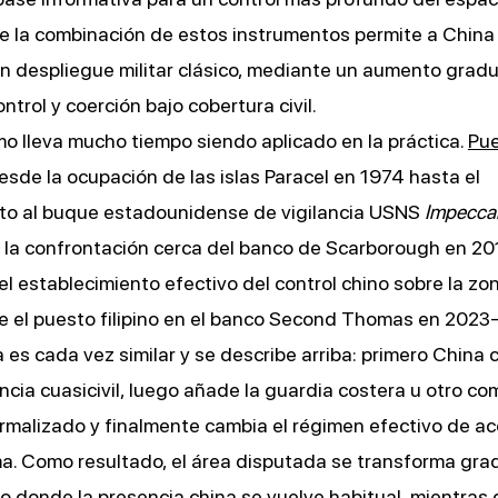
 la combinación de estos instrumentos permite a China 
un despliegue militar clásico, mediante un aumento gradu
ntrol y coerción bajo cobertura civil.
mo lleva mucho tiempo siendo aplicado en la práctica.
Pu
sde la ocupación de las islas Paracel en 1974 hasta el
to al buque estadounidense de vigilancia USNS
Impecca
 la confrontación cerca del banco de Scarborough en 20
el establecimiento efectivo del control chino sobre la zon
e el puesto filipino en el banco Second Thomas en 2023
 es cada vez similar y se describe arriba: primero China 
cia cuasicivil, luego añade la guardia costera u otro c
ormalizado y finalmente cambia el régimen efectivo de ac
ma. Como resultado, el área disputada se transforma gr
o donde la presencia china se vuelve habitual, mientras 