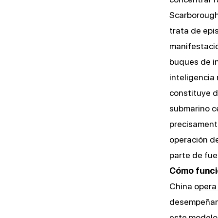
Scarborough 
trata de epi
manifestaci
buques de inv
inteligencia
constituye d
submarino ce
precisament
operación de
parte de fue
Cómo funci
China
opera
desempeñan f
este modelo