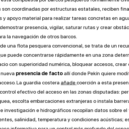
s son coordinadas por estructuras estatales, reciben fina
s y apoyo material para realizar tareas concretas en agu
demostrar presencia, vigilar, saturar rutas y crear obstá
ara la navegación de otros barcos.
 de una flota pesquera convencional, se trata de un recu
que puede concentrarse rápidamente en una zona deter
pacio con superioridad numérica, bloquear accesos, crear
a nueva
presencia de facto
allí donde Pekín quiere modif
acceso. La guardia costera
añade
coerción a esta presen
 control efectivo del acceso en las zonas disputadas: per
quea, escolta embarcaciones extranjeras o instala barrera
e investigación e hidrográficos recopilan datos sobre el
ientes, salinidad, temperatura y condiciones acústicas; es
base informativa para un control más profundo del espac