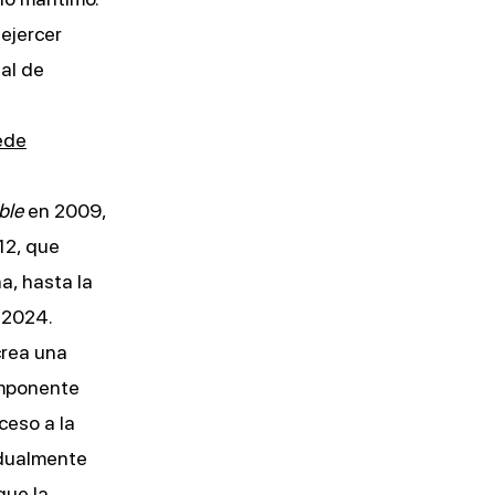
ejercer
al de
ede
ble
en 2009,
12, que
a, hasta la
-2024.
crea una
omponente
ceso a la
adualmente
que la