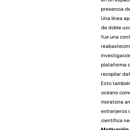
presencia de
Una línea ap
de doble uso
fue una cont
reabastecimi
investigació
plataforma c
recopilar dat
Esto también
océano como
moratoria an
extranjeros 
científica ne
Motivación