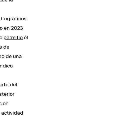
idrográficos
bo en 2023
lo
permitió
el
s de
so de una
ndico,
arte del
terior
ción
 actividad