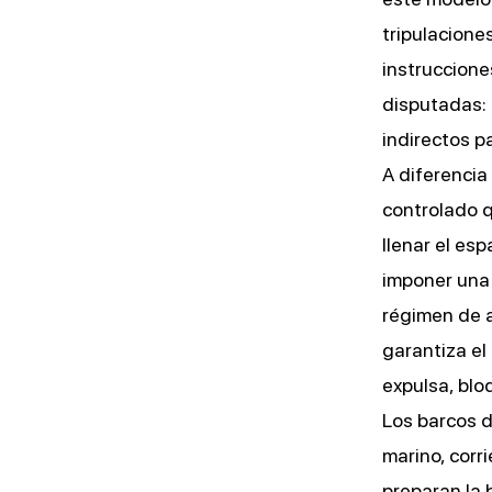
tripulacione
instruccione
disputadas: 
indirectos p
A diferencia
controlado 
llenar el es
imponer un
régimen de 
garantiza el
expulsa, blo
Los barcos d
marino, corr
preparan la 